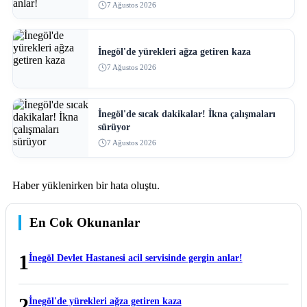
7 Ağustos 2026
İnegöl'de yürekleri ağza getiren kaza
7 Ağustos 2026
İnegöl'de sıcak dakikalar! İkna çalışmaları
sürüyor
7 Ağustos 2026
Haber yüklenirken bir hata oluştu.
En Cok Okunanlar
1
İnegöl Devlet Hastanesi acil servisinde gergin anlar!
2
İnegöl'de yürekleri ağza getiren kaza