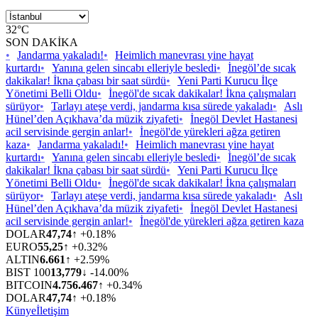
32°C
SON DAKİKA
•
Jandarma yakaladı!
•
Heimlich manevrası yine hayat
kurtardı
•
Yanına gelen sincabı elleriyle besledi
•
İnegöl’de sıcak
dakikalar! İkna çabası bir saat sürdü
•
Yeni Parti Kurucu İlçe
Yönetimi Belli Oldu
•
İnegöl'de sıcak dakikalar! İkna çalışmaları
sürüyor
•
Tarlayı ateşe verdi, jandarma kısa sürede yakaladı
•
Aslı
Hünel’den Açıkhava’da müzik ziyafeti
•
İnegöl Devlet Hastanesi
acil servisinde gergin anlar!
•
İnegöl'de yürekleri ağza getiren
kaza
•
Jandarma yakaladı!
•
Heimlich manevrası yine hayat
kurtardı
•
Yanına gelen sincabı elleriyle besledi
•
İnegöl’de sıcak
dakikalar! İkna çabası bir saat sürdü
•
Yeni Parti Kurucu İlçe
Yönetimi Belli Oldu
•
İnegöl'de sıcak dakikalar! İkna çalışmaları
sürüyor
•
Tarlayı ateşe verdi, jandarma kısa sürede yakaladı
•
Aslı
Hünel’den Açıkhava’da müzik ziyafeti
•
İnegöl Devlet Hastanesi
acil servisinde gergin anlar!
•
İnegöl'de yürekleri ağza getiren kaza
DOLAR
47,74
↑ +0.18%
EURO
55,25
↑ +0.32%
ALTIN
6.661
↑ +2.59%
BIST 100
13,779
↓ -14.00%
BITCOIN
4.756.467
↑ +0.34%
DOLAR
47,74
↑ +0.18%
Künye
İletişim