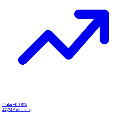
Dolar
+0.18%
47,74
Anlık satış