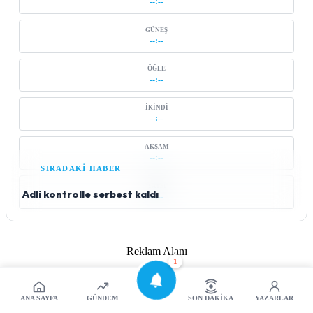
--:--
GÜNEŞ
--:--
ÖĞLE
--:--
İKINDI
--:--
AKŞAM
--:--
SIRADAKİ HABER
YATSI
Adli kontrolle serbest kaldı
--:--
Reklam Alanı
1
ANA SAYFA
GÜNDEM
SON DAKIKA
YAZARLAR