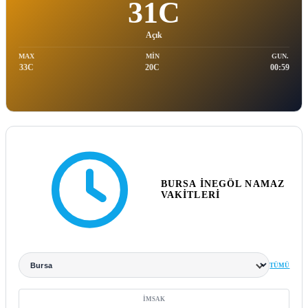
31C
Açık
MAX
MIN
GUN.
33C
20C
00:59
BURSA İNEGÖL NAMAZ
VAKITLERI
TÜMÜ
Şehir seçin
İMSAK