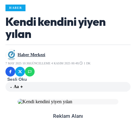
HABER
Kendi kendini yiyen
yılan
Haber Merkezi
7 MAY 2025 10:30
|
GÜNCELLEME 4 KASIM 2025 00:49
|
1 DK
Sesli Oku
-
Aa
+
Reklam Alanı