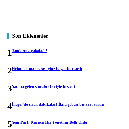
Son Eklenenler
1
Jandarma yakaladı!
2
Heimlich manevrası yine hayat kurtardı
3
Yanına gelen sincabı elleriyle besledi
4
İnegöl’de sıcak dakikalar! İkna çabası bir saat sürdü
5
Yeni Parti Kurucu İlçe Yönetimi Belli Oldu