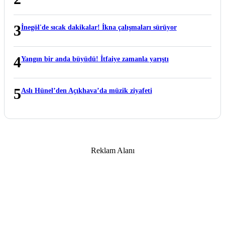
3
İnegöl'de sıcak dakikalar! İkna çalışmaları sürüyor
4
Yangın bir anda büyüdü! İtfaiye zamanla yarıştı
5
Aslı Hünel’den Açıkhava’da müzik ziyafeti
Reklam Alanı