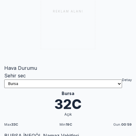
REKLAM ALANI
Hava Durumu
Sehir sec
Detay
Bursa
32C
Açık
Max
33C
Min
19C
Gun.
00:59
BURSA İNEGÖL Namaz Vakitleri