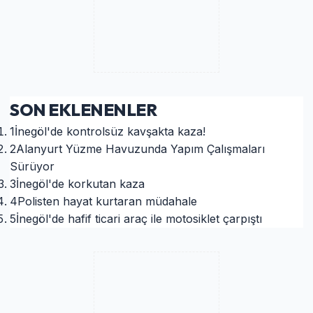
SON EKLENENLER
1
İnegöl'de kontrolsüz kavşakta kaza!
2
Alanyurt Yüzme Havuzunda Yapım Çalışmaları
Sürüyor
3
İnegöl'de korkutan kaza
4
Polisten hayat kurtaran müdahale
5
İnegöl'de hafif ticari araç ile motosiklet çarpıştı