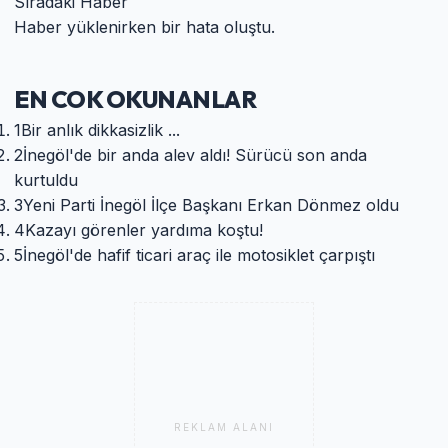
Sıradaki Haber
Haber yüklenirken bir hata oluştu.
EN COK OKUNANLAR
1
Bir anlık dikkasizlik ...
2
İnegöl'de bir anda alev aldı! Sürücü son anda
kurtuldu
3
Yeni Parti İnegöl İlçe Başkanı Erkan Dönmez oldu
4
Kazayı görenler yardıma koştu!
5
İnegöl'de hafif ticari araç ile motosiklet çarpıştı
REKLAM ALANI