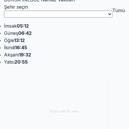
Şehir seçin
Tümü
İmsak
05:12
Güneş
06:42
Öğle
13:12
İkindi
16:45
Akşam
19:32
Yatsı
20:55
REKLAM ALANI