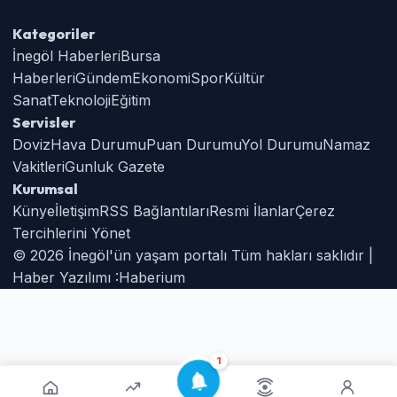
Kategoriler
İnegöl Haberleri
Bursa
Haberleri
Gündem
Ekonomi
Spor
Kültür
Sanat
Teknoloji
Eğitim
Servisler
Doviz
Hava Durumu
Puan Durumu
Yol Durumu
Namaz
Vakitleri
Gunluk Gazete
Kurumsal
Künye
İletişim
RSS Bağlantıları
Resmi İlanlar
Çerez
Tercihlerini Yönet
© 2026 İnegöl'ün yaşam portalı Tüm hakları saklıdır |
Haber Yazılımı :
Haberium
1