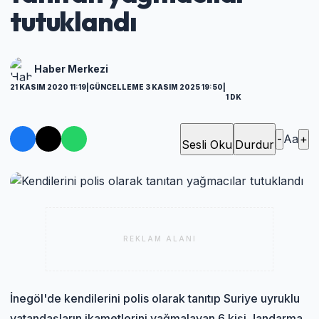
tutuklandı
Haber Merkezi
21 KASIM 2020 11:19
|
GÜNCELLEME 3 KASIM 2025 19:50
|
1 DK
-
Aa
+
Sesli Oku
Durdur
REKLAM ALANI
İnegöl'de kendilerini polis olarak tanıtıp Suriye uyruklu
vatandaşların ikametlerini yağmalayan 6 kişi Jandarma