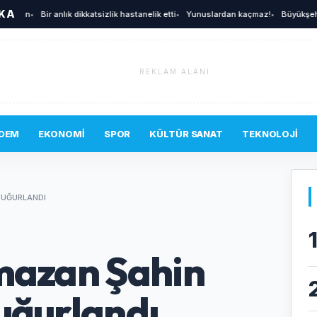
İKA
ın
•
Bir anlık dikkatsizlik hastanelik etti
•
Yunuslardan kaçmaz!
•
Büyükşehir'den 
REKLAM ALANI
DEM
EKONOMI
SPOR
KÜLTÜR SANAT
TEKNOLOJI
 UĞURLANDI
amazan Şahin
uğurlandı