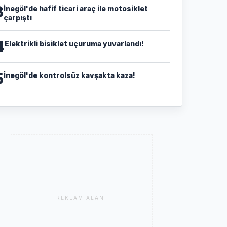
3
İnegöl'de hafif ticari araç ile motosiklet
çarpıştı
4
Elektrikli bisiklet uçuruma yuvarlandı!
5
İnegöl'de kontrolsüz kavşakta kaza!
REKLAM ALANI