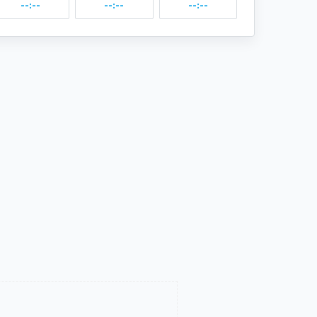
--:--
--:--
--:--