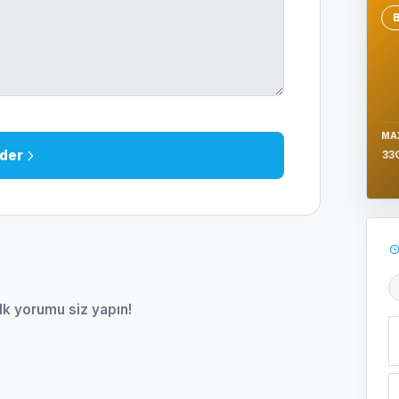
Se
MA
der
33
Ş
lk yorumu siz yapın!