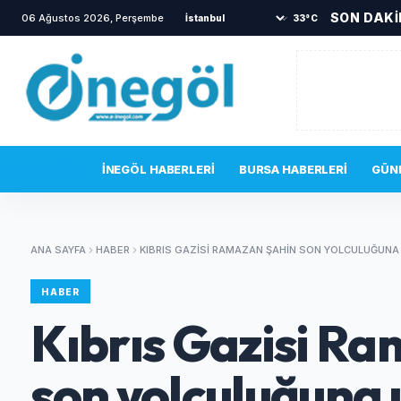
SON DAK
06 Ağustos 2026, Perşembe
•
TOKİ sakinlerini korkutan yang
33°C
SON DAKIKA
İNEGÖL HABERLERI
BURSA HABERLERI
GÜN
ANA SAYFA
HABER
KIBRIS GAZISI RAMAZAN ŞAHIN SON YOLCULUĞUNA
HABER
Kıbrıs Gazisi R
son yolculuğuna 