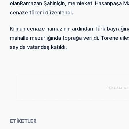
olan
Ramazan Şahin
için, memleketi Hasanpaşa M
cenaze töreni düzenlendi.
Kılınan cenaze namazının ardından Türk bayrağına 
mahalle mezarlığında toprağa verildi. Törene ailes
sayıda vatandaş katıldı.
REKLAM AL
ETİKETLER