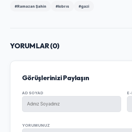
#Ramazan Şahin
#kıbrıs
#gazi
YORUMLAR (
0
)
Görüşlerinizi Paylaşın
AD SOYAD
E
YORUMUNUZ