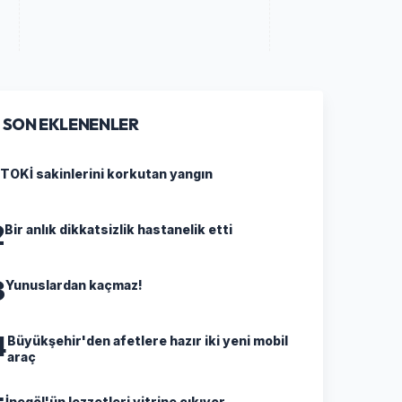
SON EKLENENLER
TOKİ sakinlerini korkutan yangın
2
Bir anlık dikkatsizlik hastanelik etti
3
Yunuslardan kaçmaz!
4
Büyükşehir'den afetlere hazır iki yeni mobil
araç
İnegöl'ün lezzetleri vitrine çıkıyor