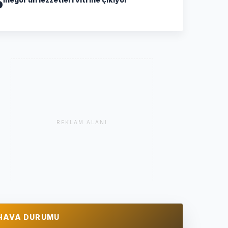
5
REKLAM ALANI
HAVA DURUMU