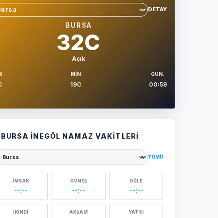
DETAY
hir sec
BURSA
32C
Açık
X
MIN
GUN.
C
19C
00:59
BURSA İNEGÖL NAMAZ VAKITLERI
TÜMÜ
ehir seçin
İMSAK
GÜNEŞ
ÖĞLE
--:--
--:--
--:--
İKINDI
AKŞAM
YATSI