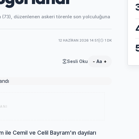
 (73), düzenlenen askeri törenle son yolculuğuna
12 HAZIRAN 2026 14:51
|
1 DK
Sesli Oku
-
Aa
+
ANI
ile Cemil ve Celil Bayram'ın dayıları