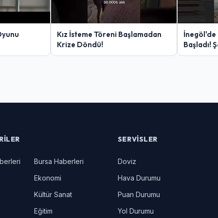
Oyunu
Kız İsteme Töreni Başlamadan
İnegöl'de
Krize Döndü!
Başladı! 
Yakalanan
RILER
SERVISLER
berleri
Bursa Haberleri
Doviz
Ekonomi
Hava Durumu
Kültür Sanat
Puan Durumu
Eğitim
Yol Durumu