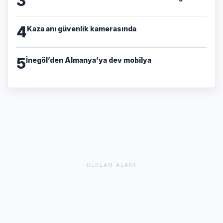
3
4
Kaza anı güvenlik kamerasında
5
İnegöl’den Almanya’ya dev mobilya
REKLAM ALANI