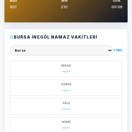
MAX
MIN
GUN.
32C
21C
00:59
BURSA İNEGÖL NAMAZ VAKITLERI
TÜMÜ
Şehir seçin
İMSAK
--:--
GÜNEŞ
--:--
ÖĞLE
--:--
İKINDI
--:--