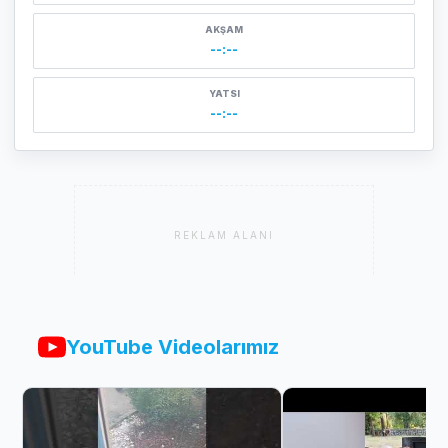
AKŞAM
--:--
YATSI
--:--
REKLAM ALANI
YouTube Videolarımız