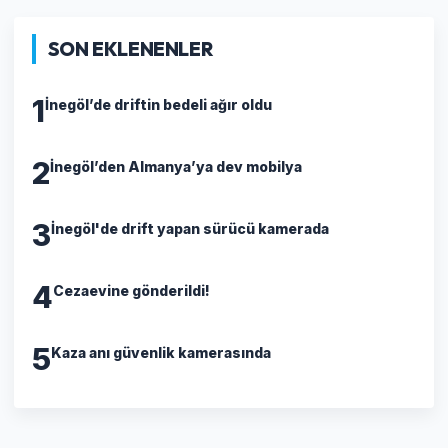
SON EKLENENLER
1
İnegöl’de driftin bedeli ağır oldu
2
İnegöl’den Almanya’ya dev mobilya
3
İnegöl'de drift yapan sürücü kamerada
4
Cezaevine gönderildi!
5
Kaza anı güvenlik kamerasında