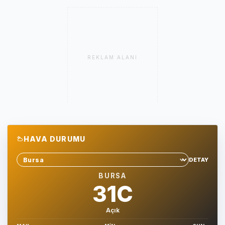
REKLAM ALANI
HAVA DURUMU
DETAY
Sehir sec
BURSA
31C
Açık