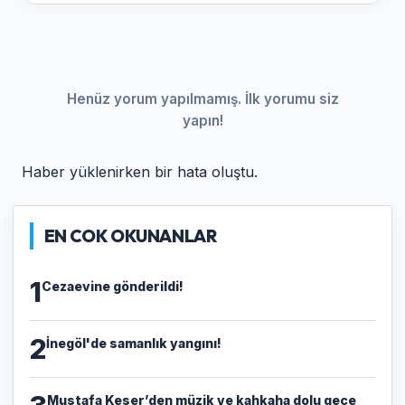
Henüz yorum yapılmamış. İlk yorumu siz
yapın!
Haber yüklenirken bir hata oluştu.
EN COK OKUNANLAR
1
Cezaevine gönderildi!
2
İnegöl'de samanlık yangını!
Mustafa Keser’den müzik ve kahkaha dolu gece