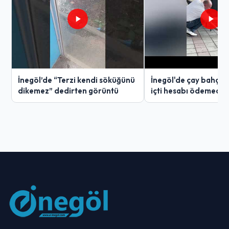
İnegöl’de “Terzi kendi söküğünü
İnegöl'de çay bahçes
dikemez” dedirten görüntü
içti hesabı ödemedi