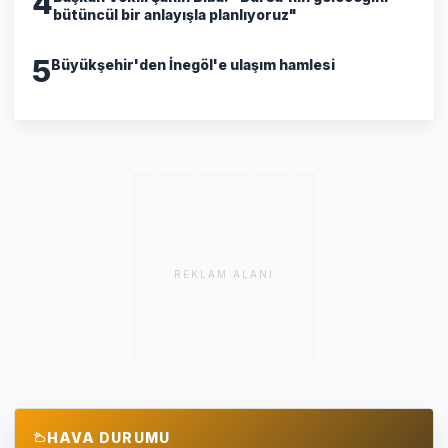
4
bütüncül bir anlayışla planlıyoruz"
5
Büyükşehir'den İnegöl'e ulaşım hamlesi
REKLAM ALANI
HAVA DURUMU