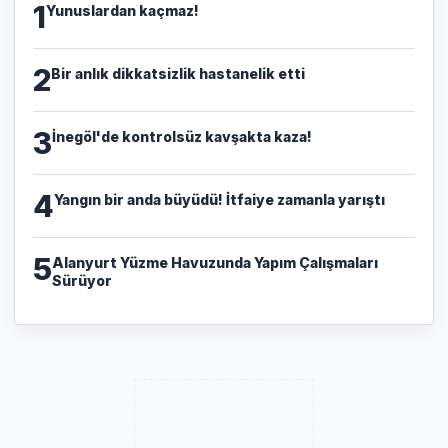
1
Yunuslardan kaçmaz!
2
Bir anlık dikkatsizlik hastanelik etti
3
İnegöl'de kontrolsüz kavşakta kaza!
4
Yangın bir anda büyüdü! İtfaiye zamanla yarıştı
5
Alanyurt Yüzme Havuzunda Yapım Çalışmaları
Sürüyor