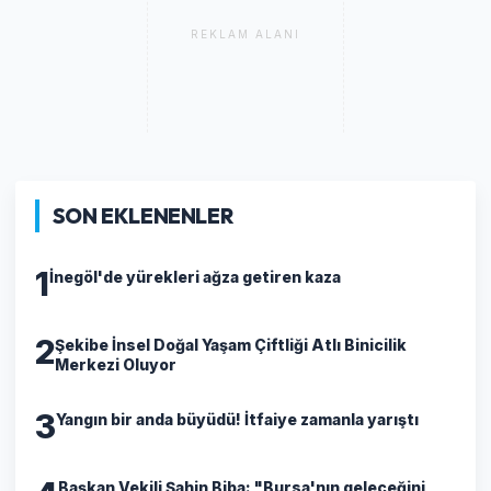
REKLAM ALANI
SON EKLENENLER
1
İnegöl'de yürekleri ağza getiren kaza
2
Şekibe İnsel Doğal Yaşam Çiftliği Atlı Binicilik
Merkezi Oluyor
3
Yangın bir anda büyüdü! İtfaiye zamanla yarıştı
Başkan Vekili Şahin Biba: "Bursa'nın geleceğini