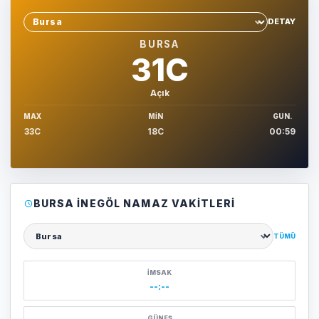
DETAY
Sehir sec
BURSA
31C
Açık
MAX
MIN
GUN.
33C
18C
00:59
BURSA İNEGÖL NAMAZ VAKITLERI
TÜMÜ
Şehir seçin
İMSAK
--:--
GÜNEŞ