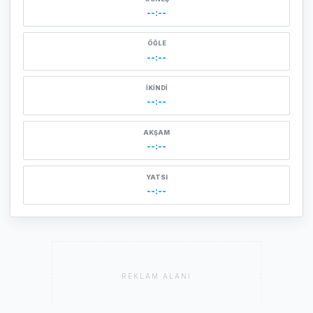
--:--
ÖĞLE
--:--
İKINDI
--:--
AKŞAM
--:--
YATSI
--:--
REKLAM ALANI