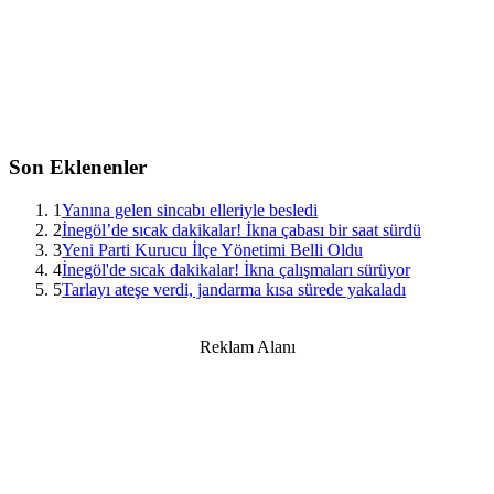
Son Eklenenler
1
Yanına gelen sincabı elleriyle besledi
2
İnegöl’de sıcak dakikalar! İkna çabası bir saat sürdü
3
Yeni Parti Kurucu İlçe Yönetimi Belli Oldu
4
İnegöl'de sıcak dakikalar! İkna çalışmaları sürüyor
5
Tarlayı ateşe verdi, jandarma kısa sürede yakaladı
Reklam Alanı