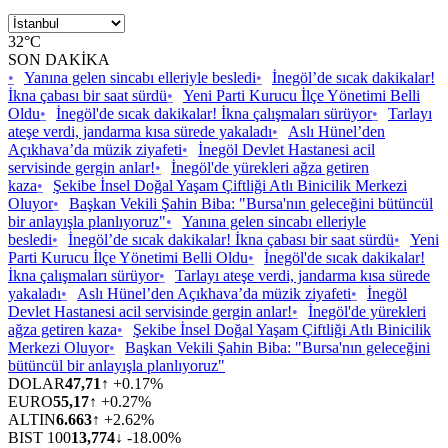
32°C
SON DAKİKA
•
Yanına gelen sincabı elleriyle besledi
•
İnegöl’de sıcak dakikalar!
İkna çabası bir saat sürdü
•
Yeni Parti Kurucu İlçe Yönetimi Belli
Oldu
•
İnegöl'de sıcak dakikalar! İkna çalışmaları sürüyor
•
Tarlayı
ateşe verdi, jandarma kısa sürede yakaladı
•
Aslı Hünel’den
Açıkhava’da müzik ziyafeti
•
İnegöl Devlet Hastanesi acil
servisinde gergin anlar!
•
İnegöl'de yürekleri ağza getiren
kaza
•
Şekibe İnsel Doğal Yaşam Çiftliği Atlı Binicilik Merkezi
Oluyor
•
Başkan Vekili Şahin Biba: "Bursa'nın geleceğini bütüncül
bir anlayışla planlıyoruz"
•
Yanına gelen sincabı elleriyle
besledi
•
İnegöl’de sıcak dakikalar! İkna çabası bir saat sürdü
•
Yeni
Parti Kurucu İlçe Yönetimi Belli Oldu
•
İnegöl'de sıcak dakikalar!
İkna çalışmaları sürüyor
•
Tarlayı ateşe verdi, jandarma kısa sürede
yakaladı
•
Aslı Hünel’den Açıkhava’da müzik ziyafeti
•
İnegöl
Devlet Hastanesi acil servisinde gergin anlar!
•
İnegöl'de yürekleri
ağza getiren kaza
•
Şekibe İnsel Doğal Yaşam Çiftliği Atlı Binicilik
Merkezi Oluyor
•
Başkan Vekili Şahin Biba: "Bursa'nın geleceğini
bütüncül bir anlayışla planlıyoruz"
DOLAR
47,71
↑ +0.17%
EURO
55,17
↑ +0.27%
ALTIN
6.663
↑ +2.62%
BIST 100
13,774
↓ -18.00%