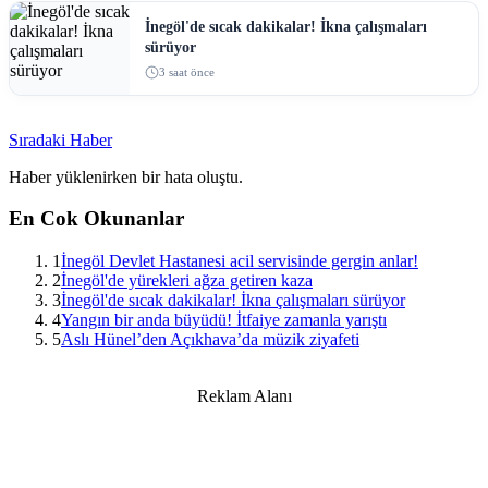
İnegöl'de sıcak dakikalar! İkna çalışmaları
sürüyor
3 saat önce
Sıradaki Haber
Haber yüklenirken bir hata oluştu.
En Cok Okunanlar
1
İnegöl Devlet Hastanesi acil servisinde gergin anlar!
2
İnegöl'de yürekleri ağza getiren kaza
3
İnegöl'de sıcak dakikalar! İkna çalışmaları sürüyor
4
Yangın bir anda büyüdü! İtfaiye zamanla yarıştı
5
Aslı Hünel’den Açıkhava’da müzik ziyafeti
Reklam Alanı