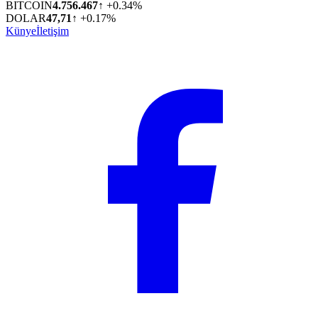
BITCOIN
4.756.467
↑ +0.34%
DOLAR
47,71
↑ +0.17%
Künye
İletişim