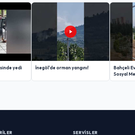
sinde yedi
İnegöl'de orman yangını!
Bahçeli E
Sosyal M
RILER
SERVISLER