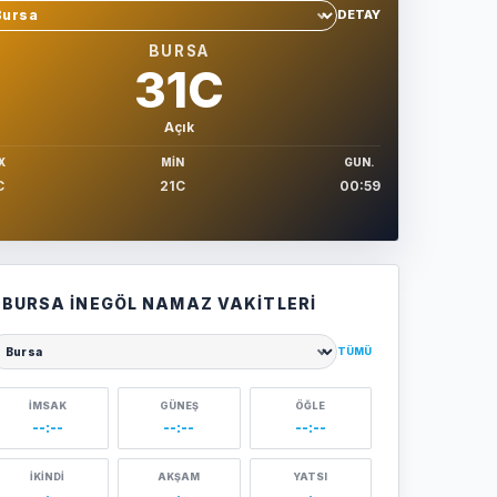
DETAY
hir sec
BURSA
31C
Açık
X
MIN
GUN.
C
21C
00:59
BURSA İNEGÖL NAMAZ VAKITLERI
TÜMÜ
ehir seçin
İMSAK
GÜNEŞ
ÖĞLE
--:--
--:--
--:--
İKINDI
AKŞAM
YATSI