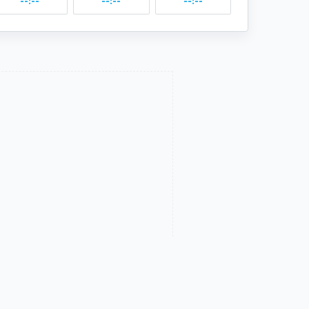
--:--
--:--
--:--