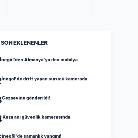
SON EKLENENLER
İnegöl’den Almanya’ya dev mobilya
2
İnegöl'de drift yapan sürücü kamerada
3
Cezaevine gönderildi!
4
Kaza anı güvenlik kamerasında
5
İnegöl'de samanlık yangını!