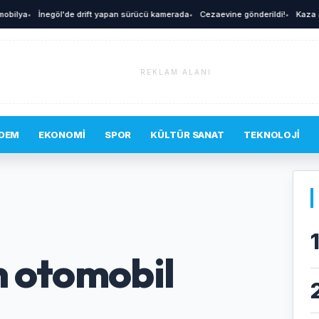
lya
•
İnegöl'de drift yapan sürücü kamerada
•
Cezaevine gönderildi!
•
Kaza anı 
REKLAM ALANI
DEM
EKONOMI
SPOR
KÜLTÜR SANAT
TEKNOLOJI
n otomobil