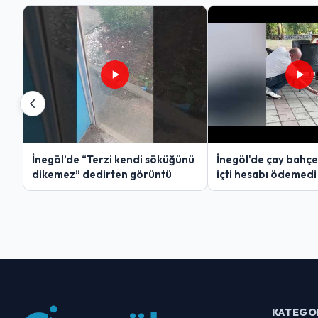
İnegöl’de “Terzi kendi söküğünü
İnegöl'de çay bahçe
dikemez” dedirten görüntü
içti hesabı ödemedi
KATEGO