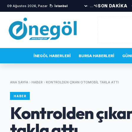
SON DAKİKA
09 Ağustos 2026, Pazar
•
İnegöl’den Almanya’ya dev mobi
...°C
SON DAKIKA
İNEGÖL HABERLERI
BURSA HABERLERI
GÜN
ANA SAYFA
HABER
KONTROLDEN ÇIKAN OTOMOBIL TAKLA ATTI
HABER
Kontrolden çıka
takla attı