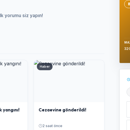
Se
lk yorumu siz yapın!
MA
32
Haber
Ş
k yangını!
Cezaevine gönderildi!
2 saat önce