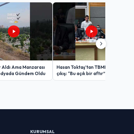
v Aldı Ama Manzarası
Hasan Toktaş’tan TBMM’de sert
edyada Gündem Oldu
çıkış: “Bu açık bir aftır”
KURUMSAL