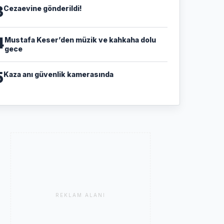
3
Cezaevine gönderildi!
4
Mustafa Keser’den müzik ve kahkaha dolu
gece
5
Kaza anı güvenlik kamerasında
REKLAM ALANI