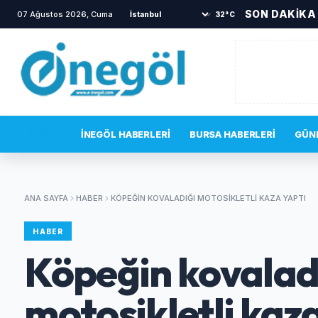
SON DAKİKA
07 Ağustos 2026, Cuma
•
TOKİ sakinlerini korkutan yangın
•
32°C
SON DAKIKA
İNEGÖL HABERLERI
BURSA HABERLERI
GÜN
ANA SAYFA
HABER
KÖPEĞIN KOVALADIĞI MOTOSIKLETLI KAZA YAPTI
HABER
Köpeğin kovalad
motosikletli kaza