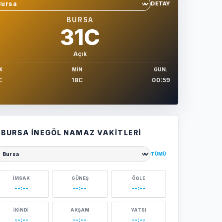
DETAY
hir sec
BURSA
31C
Açık
X
MIN
GUN.
C
18C
00:59
BURSA İNEGÖL NAMAZ VAKITLERI
TÜMÜ
ehir seçin
İMSAK
GÜNEŞ
ÖĞLE
--:--
--:--
--:--
İKINDI
AKŞAM
YATSI
--:--
--:--
--:--