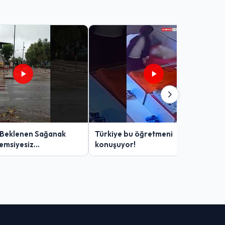
 Beklenen Sağanak
Türkiye bu öğretmeni
Şemsiyesiz
konuşuyor!
lar Zor Anlar Yaşadı