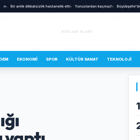
Bir anlık dikkatsizlik hastanelik etti
•
Yunuslardan kaçmaz!
•
Büyükşehir'den afet
REKLAM ALANI
DEM
EKONOMI
SPOR
KÜLTÜR SANAT
TEKNOLOJI
ığı
 yaptı