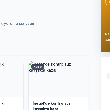
Se
lk yorumu siz yapın!
MA
33
Haber
Ş
lik
İnegöl'de kontrolsüz
kavşakta kaza!