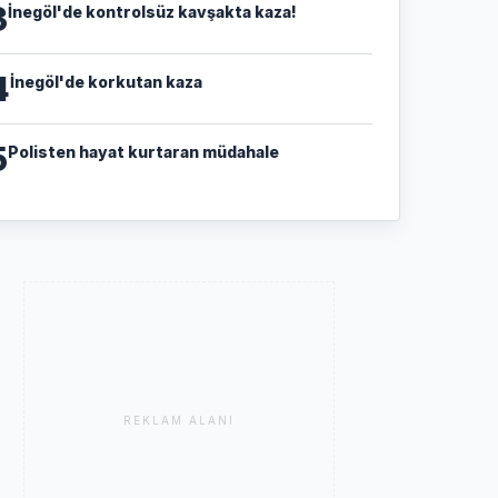
3
İnegöl'de kontrolsüz kavşakta kaza!
4
İnegöl'de korkutan kaza
5
Polisten hayat kurtaran müdahale
REKLAM ALANI