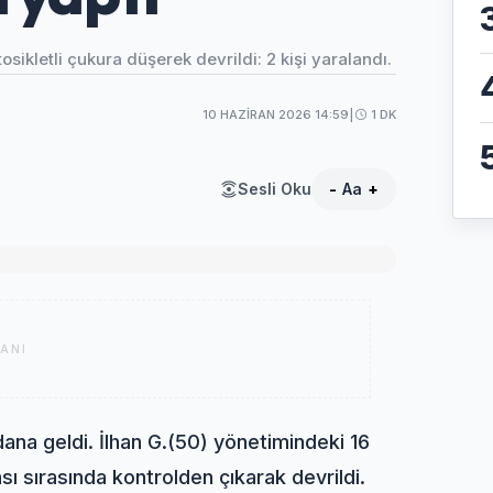
kletli çukura düşerek devrildi: 2 kişi yaralandı.
10 HAZIRAN 2026 14:59
|
1 DK
Sesli Oku
-
Aa
+
ANI
ana geldi. İlhan G.(50) yönetimindeki 16
 sırasında kontrolden çıkarak devrildi.