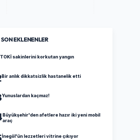
SON EKLENENLER
TOKİ sakinlerini korkutan yangın
2
Bir anlık dikkatsizlik hastanelik etti
3
Yunuslardan kaçmaz!
4
Büyükşehir'den afetlere hazır iki yeni mobil
araç
5
İnegöl'ün lezzetleri vitrine çıkıyor