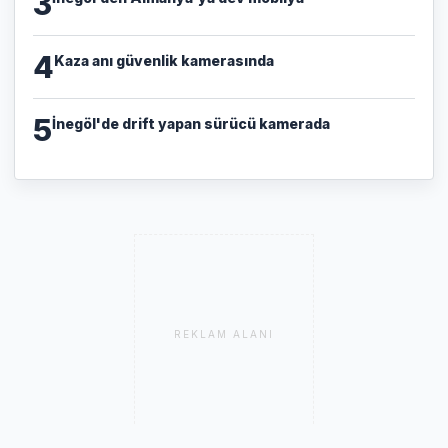
3
4
Kaza anı güvenlik kamerasında
5
İnegöl'de drift yapan sürücü kamerada
REKLAM ALANI