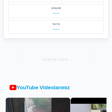
AKŞAM
--:--
YATSI
--:--
REKLAM ALANI
YouTube Videolarımız