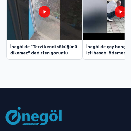
İnegöl’de “Terzi kendi söküğünü
İnegöl'de çay bahçes
dikemez” dedirten görüntü
içti hesabı ödemedi