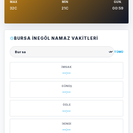
MAX
MIN
GUN.
32C
21C
00:59
BURSA İNEGÖL NAMAZ VAKITLERI
TÜMÜ
Şehir seçin
İMSAK
--:--
GÜNEŞ
--:--
ÖĞLE
--:--
İKINDI
--:--