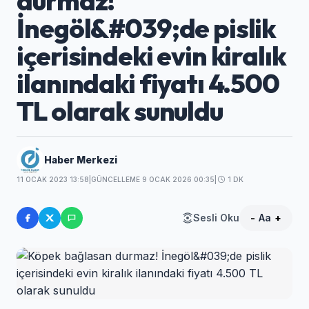
durmaz!
İnegöl&#039;de pislik
içerisindeki evin kiralık
ilanındaki fiyatı 4.500
TL olarak sunuldu
Haber Merkezi
11 OCAK 2023 13:58
|
GÜNCELLEME 9 OCAK 2026 00:35
|
1 DK
Sesli Oku
-
Aa
+