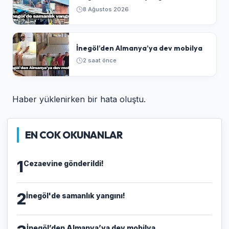
8 Ağustos 2026
İnegöl’den Almanya’ya dev mobilya
2 saat önce
Haber yüklenirken bir hata oluştu.
EN COK OKUNANLAR
1
Cezaevine gönderildi!
2
İnegöl'de samanlık yangını!
İnegöl’den Almanya’ya dev mobilya