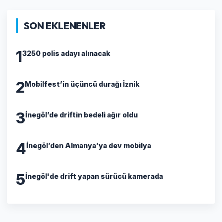
SON EKLENENLER
1
3250 polis adayı alınacak
2
Mobilfest’in üçüncü durağı İznik
3
İnegöl’de driftin bedeli ağır oldu
4
İnegöl’den Almanya’ya dev mobilya
5
İnegöl'de drift yapan sürücü kamerada