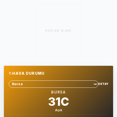
REKLAM ALANI
HAVA DURUMU
DETAY
Sehir sec
BURSA
31C
Açık