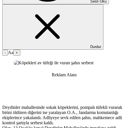
Sesli Oku
Durdur
Aa
-
+
Reklam Alanı
Deydinler mahallesinde sokak köpeklerini, pompalı tüfekli vurarak
birini öldüren diğerini ise yaralayan O.A., Jandarma komutanlığı
ekiplerince yakalandı. Adliyeye sevk edilen şahıs, mahkemece adli
kontrol şartıyla serbest kaldı.
Olay, 13 Ocak'ta kırsal Deydinler Mahallesi'nde meydana geldi.