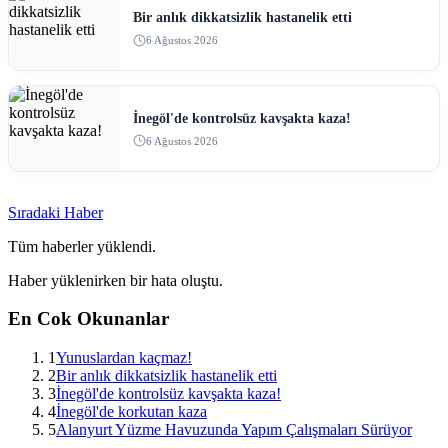
Bir anlık dikkatsizlik hastanelik etti
6 Ağustos 2026
İnegöl'de kontrolsüz kavşakta kaza!
6 Ağustos 2026
Sıradaki Haber
Tüm haberler yüklendi.
Haber yüklenirken bir hata oluştu.
En Cok Okunanlar
1
Yunuslardan kaçmaz!
2
Bir anlık dikkatsizlik hastanelik etti
3
İnegöl'de kontrolsüz kavşakta kaza!
4
İnegöl'de korkutan kaza
5
Alanyurt Yüzme Havuzunda Yapım Çalışmaları Sürüyor