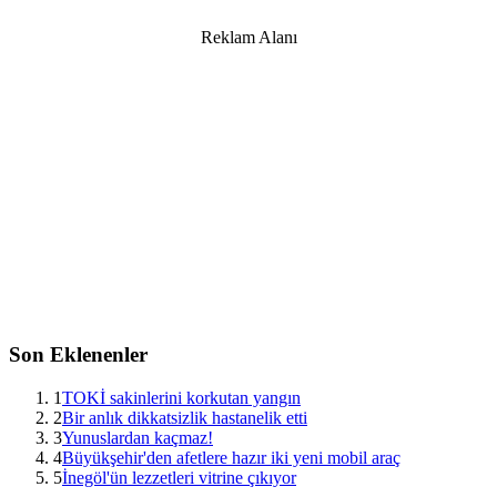
Reklam Alanı
Son Eklenenler
1
TOKİ sakinlerini korkutan yangın
2
Bir anlık dikkatsizlik hastanelik etti
3
Yunuslardan kaçmaz!
4
Büyükşehir'den afetlere hazır iki yeni mobil araç
5
İnegöl'ün lezzetleri vitrine çıkıyor