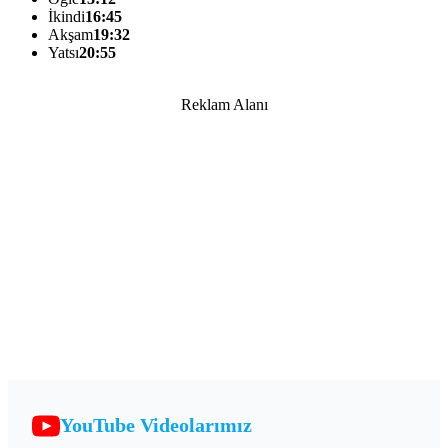
İkindi
16:45
Akşam
19:32
Yatsı
20:55
Reklam Alanı
YouTube Videolarımız