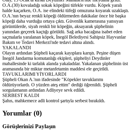
O.A.(30) kovaladığı sokak köpeğini tüfekle vurdu. Köpek yaralı
halde kaçarken, O.A. ise elindeki tüfeği omuzuna koyarak uzaklaştı.
O.A.'nın beyaz renkli köpeği öldürmeden dakikalar önce bir başka
köpeği daha vurduğu ortaya çıktı. Güvenlik kamerasına yansıyan
görüntülerde, siyah renkli bir köpeğin, aksayarak şüphelinin
yanından geçerek kaçtığı görüldü. Sağ arka bacağına isabet eden
saçmalarla yaralanan köpek, İnegöl Belediyesi Sahipsiz Hayvanlar
Bakım ve Tedavi Merkezi'nde tedavi altına alındı.
YAKALANDI
Olayın ardından Şüpheli kaçarak kayıplara karıştı. Peşine düşen
İnegöl Jandarma komutanlığı ekipleri, şüpheliyi Deydinler
mahallesinde ki tarlalık alanda yakaladılar. Yakalanan şüphelinin üst
aramasında bir miktar metanfetamin maddesi ele geçirildi.
TAVUKLARIMI YİYORLARDI
Şüpheli Okan A.'nın ifadesinde "Köpekler tavuklarımı
öldürüyorlardı. O yüzden ateş ettim" dediği öğrenildi. Şüpheli
sorgulamanın ardından Adliyeye sevk edildi.
SERBEST KALDI
Şahıs, mahkemece adli kontrol şartıyla serbest bırakıldı.
Yorumlar (
0
)
Görüşlerinizi Paylaşın