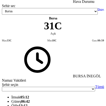
Hava Durumu
Sehir sec
Detay
Bursa
31C
Açık
Max
33C
Min
18C
Gun.
00:59
BURSA İNEGÖL
Namaz Vakitleri
Şehir seçin
Tümü
İmsak
05:12
Güneş
06:42
Öğle
13:12