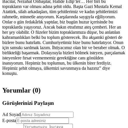
Bacılar, Nezahat Onbaşılar, Halide Edip’ler… Her biri bu
toprakların var olması adına şehit oldu. Başta Gazi Mustafa Kemal
Atatürk, silah arkadaşları, tüm şehitlerimiz ve kadın şehitlerimizi
rahmetle, minnetle anıyorum. Karşılarında saygıyla eğiliyorum.
Onlar o gün fedakârlık yaptılar, biz bugün huzur içerisinde bu
topraklarda yaşıyoruz. Ancak bakın etrafımız ateş çemberi. Her an
her şey olabilir. O füzeler bizim topraklarımıza düşse, bu anlatılan
kahramanlıkları belki bu toplum gösterecek. Bu akşamki gösteri de
bizlere bunu hatırlattı. Cumhuriyetimiz bize bunu hatırlatıyor. Onun
için sımsıkı sarılmak lazım. İhtiyacımız olan bir ve beraber olmak. O
birlikteliği başarmak. Dolayısıyla bizleri bölmek isteyen, parçalamak
isteyenlere fırsat vermememiz gerektiğine canı gönülden
inanıyorum. Hepimiz bu toplumun, bu ülkenin birer ferdiyiz.
Hepimiz şehit olmaya, ülkemizi savunmaya da hazırız” diye
konuştu.
Yorumlar (
0
)
Görüşlerinizi Paylaşın
Ad Soyad
E-posta