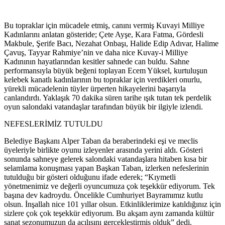
Bu topraklar için mücadele etmiş, canını vermiş Kuvayi Milliye
Kadınlarını anlatan gösteride; Çete Ayşe, Kara Fatma, Gördesli
Makbule, Şerife Bacı, Nezahat Onbaşı, Halide Edip Adıvar, Halime
Çavuş, Tayyar Rahmiye’nin ve daha nice Kuvay-i Milliye
Kadınının hayatlarından kesitler sahnede can buldu. Sahne
performansıyla büyük beğeni toplayan Ecem Yüksel, kurtuluşun
kelebek kanatlı kadınlarının bu topraklar için verdikleri onurlu,
yürekli mücadelenin tüyler ürperten hikayelerini başarıyla
canlandırdı. Yaklaşık 70 dakika süren tarihe ışık tutan tek perdelik
oyun salondaki vatandaşlar tarafından büyük bir ilgiyle izlendi.
NEFESLERİMİZ TUTULDU
Belediye Başkanı Alper Taban da beraberindeki eşi ve meclis
üyeleriyle birlikte oyunu izleyenler arasında yerini aldı. Gösteri
sonunda sahneye gelerek salondaki vatandaşlara hitaben kısa bir
selamlama konuşması yapan Başkan Taban, izlerken nefeslerinin
tutulduğu bir gösteri olduğunu ifade ederek; “Kıymetli
yönetmenimiz ve değerli oyuncumuza çok teşekkür ediyorum. Tek
başına dev kadroydu. Öncelikle Cumhuriyet Bayramımız kutlu
olsun. İnşallah nice 101 yıllar olsun. Etkinliklerimize katıldığınız için
sizlere çok çok teşekkür ediyorum. Bu akşam aynı zamanda kültür
sanat sezonumuzun da açılışını gerçekleştirmiş olduk” dedi.