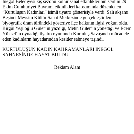
İnegöl Belediyesi kış sezonu kültür sanat etkinliklerinin startını 29
Ekim Cumhuriyet Bayramı etkinlikleri kapsamında düzenlenen
“Kurtuluşun Kadınları” isimli tiyatro gösterisiyle verdi. Salı akşamı
Beşinci Mevsim Kültür Sanat Merkezinde gerçekleştirilen
biyografik dram türündeki gösteriye ilçe halkının ilgisi yoğun oldu.
Birgül Yeşiloğlu Güler’in yazdığı, Metin Güler’in yönettiği ve Ecem
Yüksel’in oynadığı tiyatro oyununda Kurtuluş Savaşında mücadele
eden kadınların hayatlarından kesitler sahneye taşındı.
KURTULUŞUN KADIN KAHRAMANLARI İNEGÖL
SAHNESİNDE HAYAT BULDU
Reklam Alanı