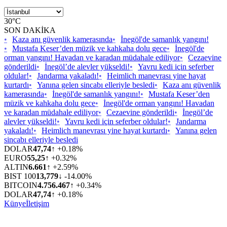
30°C
SON DAKİKA
•
Kaza anı güvenlik kamerasında
•
İnegöl'de samanlık yangını!
•
Mustafa Keser’den müzik ve kahkaha dolu gece
•
İnegöl'de
orman yangını! Havadan ve karadan müdahale ediliyor
•
Cezaevine
gönderildi
•
İnegöl’de alevler yükseldi!
•
Yavru kedi için seferber
oldular!
•
Jandarma yakaladı!
•
Heimlich manevrası yine hayat
kurtardı
•
Yanına gelen sincabı elleriyle besledi
•
Kaza anı güvenlik
kamerasında
•
İnegöl'de samanlık yangını!
•
Mustafa Keser’den
müzik ve kahkaha dolu gece
•
İnegöl'de orman yangını! Havadan
ve karadan müdahale ediliyor
•
Cezaevine gönderildi
•
İnegöl’de
alevler yükseldi!
•
Yavru kedi için seferber oldular!
•
Jandarma
yakaladı!
•
Heimlich manevrası yine hayat kurtardı
•
Yanına gelen
sincabı elleriyle besledi
DOLAR
47,74
↑ +0.18%
EURO
55,25
↑ +0.32%
ALTIN
6.661
↑ +2.59%
BIST 100
13,779
↓ -14.00%
BITCOIN
4.756.467
↑ +0.34%
DOLAR
47,74
↑ +0.18%
Künye
İletişim