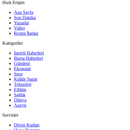
Hızlı Erişim
Ana Sayfa
Son Dakika
Yazarlar
Video
Resmi İlanlar
Kategoriler
İnegöl Haberleri
Bursa Haberleri
Gündem
Ekonomi
Spor
Kültür Sanat
Teknoloji
Eğitim
Sağlık
Dünya
Asayiş
Servisler
Döviz Kurları