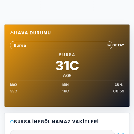
HAVA DURUMU
DETAY
Sehir sec
BURSA
31C
Açık
MAX
MIN
GUN.
33C
18C
00:59
BURSA İNEGÖL NAMAZ VAKITLERI