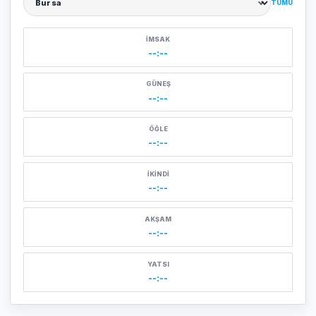
TÜMÜ
Şehir seçin
İMSAK
--:--
GÜNEŞ
--:--
ÖĞLE
--:--
İKINDI
--:--
AKŞAM
--:--
YATSI
--:--