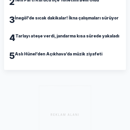
2
3
İnegöl'de sıcak dakikalar! İkna çalışmaları sürüyor
4
Tarlayı ateşe verdi, jandarma kısa sürede yakaladı
5
Aslı Hünel’den Açıkhava’da müzik ziyafeti
REKLAM ALANI