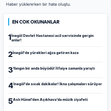
Haber yüklenirken bir hata oluştu.
EN COK OKUNANLAR
1
İnegöl Devlet Hastanesi acil servisinde gergin
anlar!
2
İnegöl'de yürekleri ağza getiren kaza
3
Yangın bir anda büyüdü! İtfaiye zamanla yarıştı
4
İnegöl'de sıcak dakikalar! İkna çalışmaları sürüyor
5
Aslı Hünel’den Açıkhava’da müzik ziyafeti