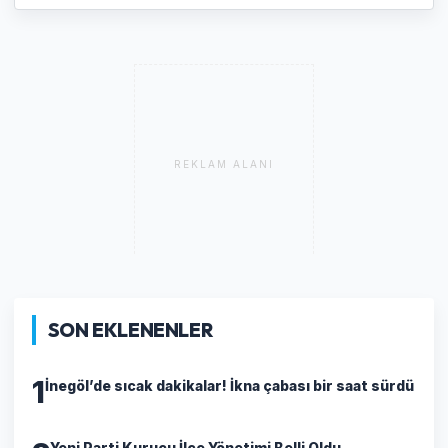
REKLAM ALANI
SON EKLENENLER
1
İnegöl’de sıcak dakikalar! İkna çabası bir saat sürdü
Yeni Parti Kurucu İlçe Yönetimi Belli Oldu