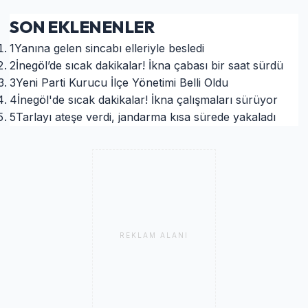
SON EKLENENLER
1
Yanına gelen sincabı elleriyle besledi
2
İnegöl’de sıcak dakikalar! İkna çabası bir saat sürdü
3
Yeni Parti Kurucu İlçe Yönetimi Belli Oldu
4
İnegöl'de sıcak dakikalar! İkna çalışmaları sürüyor
5
Tarlayı ateşe verdi, jandarma kısa sürede yakaladı
REKLAM ALANI