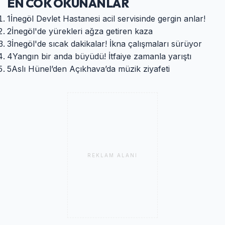
EN COK OKUNANLAR
1
İnegöl Devlet Hastanesi acil servisinde gergin anlar!
2
İnegöl'de yürekleri ağza getiren kaza
3
İnegöl'de sıcak dakikalar! İkna çalışmaları sürüyor
4
Yangın bir anda büyüdü! İtfaiye zamanla yarıştı
5
Aslı Hünel’den Açıkhava’da müzik ziyafeti
REKLAM ALANI