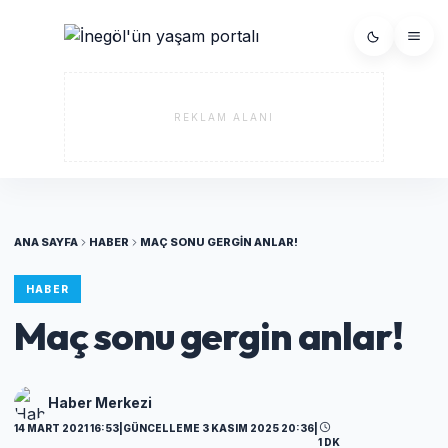
REKLAM ALANI
ANA SAYFA
HABER
MAÇ SONU GERGIN ANLAR!
HABER
Maç sonu gergin anlar!
Haber Merkezi
14 MART 2021 16:53
|
GÜNCELLEME 3 KASIM 2025 20:36
|
1 DK