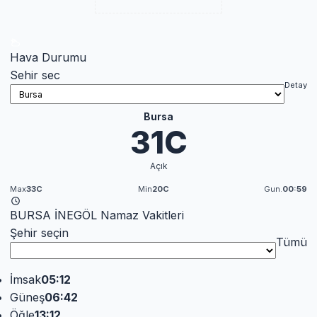
Hava Durumu
Sehir sec
Detay
Bursa
31C
Açık
Max
33C
Min
20C
Gun.
00:59
BURSA İNEGÖL Namaz Vakitleri
Şehir seçin
Tümü
İmsak
05:12
Güneş
06:42
Öğle
13:12