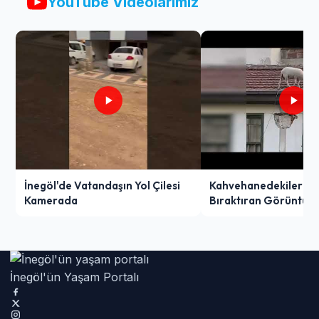
YouTube Videolarımız
İnegöl'de Vatandaşın Yol Çilesi
Kahvehanedekiler O
Kamerada
Bıraktıran Görüntü!
İnegöl'ün Yaşam Portalı