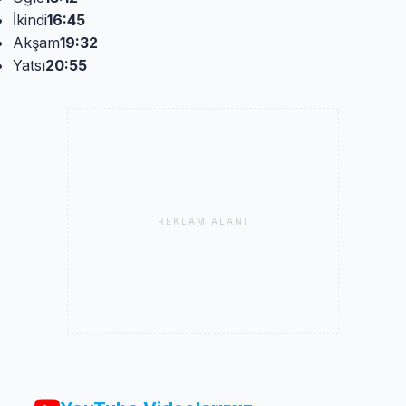
İkindi
16:45
Akşam
19:32
Yatsı
20:55
REKLAM ALANI