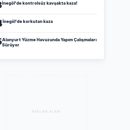
3
İnegöl'de kontrolsüz kavşakta kaza!
4
İnegöl'de korkutan kaza
5
Alanyurt Yüzme Havuzunda Yapım Çalışmaları
Sürüyor
REKLAM ALANI