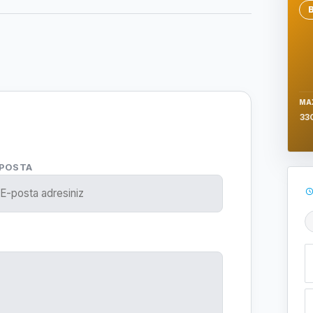
Se
MA
33
-POSTA
Ş