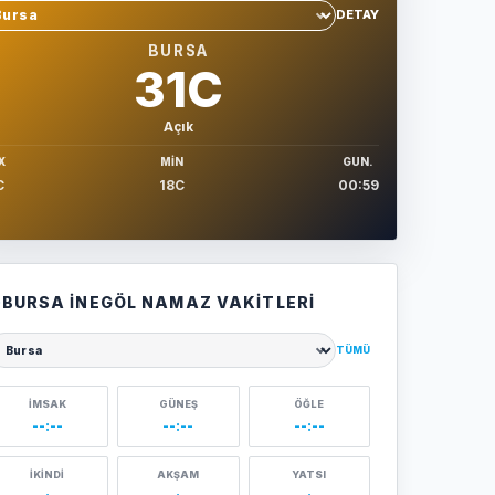
DETAY
hir sec
BURSA
31C
Açık
X
MIN
GUN.
C
18C
00:59
BURSA İNEGÖL NAMAZ VAKITLERI
TÜMÜ
ehir seçin
İMSAK
GÜNEŞ
ÖĞLE
--:--
--:--
--:--
İKINDI
AKŞAM
YATSI