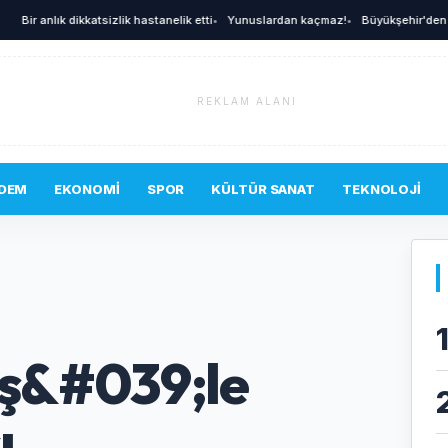
r anlık dikkatsizlik hastanelik etti
•
Yunuslardan kaçmaz!
•
Büyükşehir'den afetler
REKLAM ALANI
DEM
EKONOMI
SPOR
KÜLTÜR SANAT
TEKNOLOJI
ş&#039;le
ı