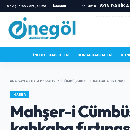
SON DAKİKA
07 Ağustos 2026, Cuma
•
TOKİ sakinlerini korkutan yangın
•
Bi
32°C
SON DAKIKA
İNEGÖL HABERLERI
BURSA HABERLERI
GÜN
ANA SAYFA
HABER
MAHŞER-I CÜMBÜŞ&#039;LE KAHKAHA FIRTINASI
HABER
Mahşer-i Cümbü
kahkaha fırtınas