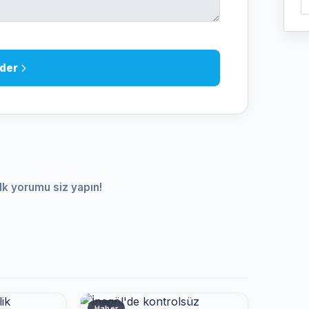
der
lk yorumu siz yapın!
Haber