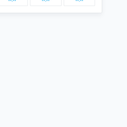
--:--
--:--
--:--