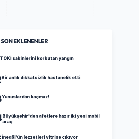
SON EKLENENLER
TOKİ sakinlerini korkutan yangın
2
Bir anlık dikkatsizlik hastanelik etti
3
Yunuslardan kaçmaz!
4
Büyükşehir'den afetlere hazır iki yeni mobil
araç
5
İnegöl'ün lezzetleri vitrine çıkıyor