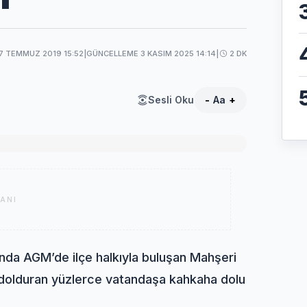
7 TEMMUZ 2019 15:52
|
GÜNCELLEME 3 KASIM 2025 14:14
|
2 DK
Sesli Oku
-
Aa
+
ANI
ında AGM’de ilçe halkıyla buluşan Mahşeri
 dolduran yüzlerce vatandaşa kahkaha dolu