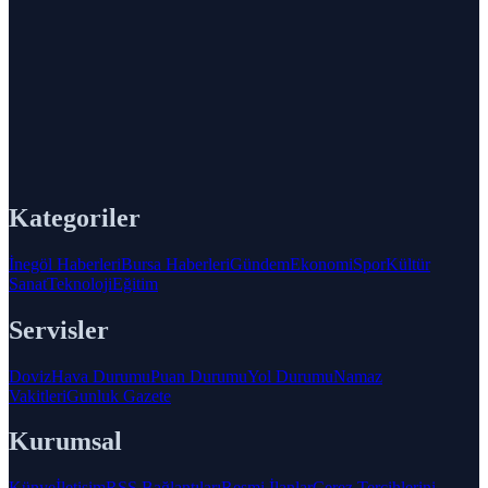
Kategoriler
İnegöl Haberleri
Bursa Haberleri
Gündem
Ekonomi
Spor
Kültür
Sanat
Teknoloji
Eğitim
Servisler
Doviz
Hava Durumu
Puan Durumu
Yol Durumu
Namaz
Vakitleri
Gunluk Gazete
Kurumsal
Künye
İletişim
RSS Bağlantıları
Resmi İlanlar
Çerez Tercihlerini