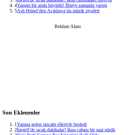
4
Yangın bir anda büyüdü! İtfaiye zamanla yarıştı
5
Aslı Hünel’den Açıkhava’da müzik ziyafeti
Reklam Alanı
Son Eklenenler
1
Yanına gelen sincabı elleriyle besledi
2
İnegöl’de sıcak dakikalar! İkna çabası bir saat sürdü