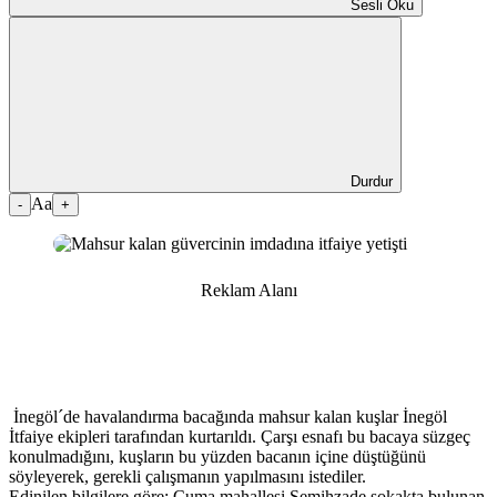
Sesli Oku
Durdur
Aa
-
+
Reklam Alanı
İnegöl´de havalandırma bacağında mahsur kalan kuşlar İnegöl
İtfaiye ekipleri tarafından kurtarıldı. Çarşı esnafı bu bacaya süzgeç
konulmadığını, kuşların bu yüzden bacanın içine düştüğünü
söyleyerek, gerekli çalışmanın yapılmasını istediler.
Edinilen bilgilere göre; Cuma mahallesi Semihzade sokakta bulunan