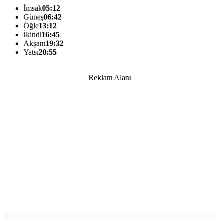
İmsak
05:12
Güneş
06:42
Öğle
13:12
İkindi
16:45
Akşam
19:32
Yatsı
20:55
Reklam Alanı