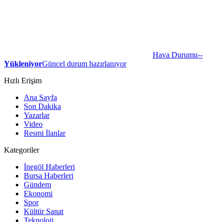
Hava Durumu
--
Yükleniyor
Güncel durum hazırlanıyor
Hızlı Erişim
Ana Sayfa
Son Dakika
Yazarlar
Video
Resmi İlanlar
Kategoriler
İnegöl Haberleri
Bursa Haberleri
Gündem
Ekonomi
Spor
Kültür Sanat
Teknoloji