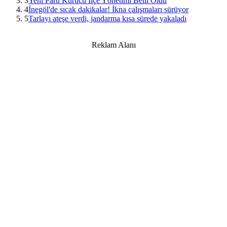
3
Yeni Parti Kurucu İlçe Yönetimi Belli Oldu
4
İnegöl'de sıcak dakikalar! İkna çalışmaları sürüyor
5
Tarlayı ateşe verdi, jandarma kısa sürede yakaladı
Reklam Alanı