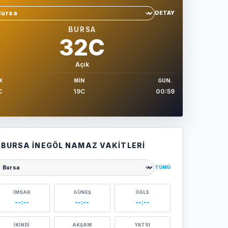
DETAY
hir sec
BURSA
32C
Açık
X
MIN
GUN.
C
19C
00:59
BURSA İNEGÖL NAMAZ VAKITLERI
TÜMÜ
ehir seçin
İMSAK
GÜNEŞ
ÖĞLE
--:--
--:--
--:--
İKINDI
AKŞAM
YATSI