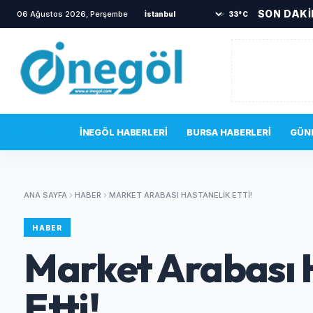
SON DAK
06 Ağustos 2026, Perşembe
•
İnegöl'de hafif ticari araç ile mot
33°C
SON DAKIKA
İNEGÖL HABERLERI
BURSA HABERLERI
GÜN
ANA SAYFA
HABER
MARKET ARABASI HASTANELIK ETTI!
HABER
Market Arabası 
Etti!