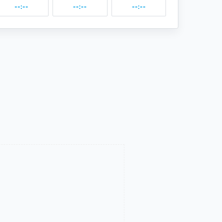
--:--
--:--
--:--