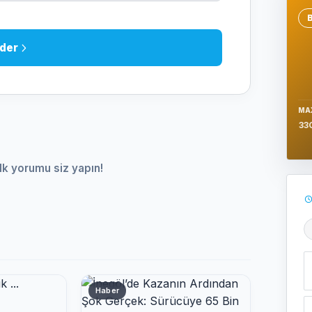
Se
der
MA
33
lk yorumu siz yapın!
Ş
Haber