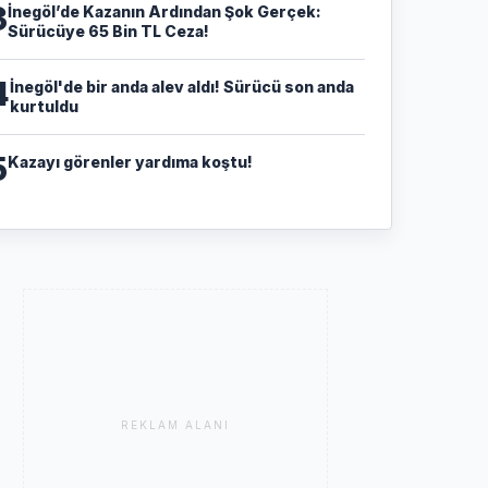
3
​İnegöl’de Kazanın Ardından Şok Gerçek:
Sürücüye 65 Bin TL Ceza!
4
İnegöl'de bir anda alev aldı! Sürücü son anda
kurtuldu
5
Kazayı görenler yardıma koştu!
REKLAM ALANI