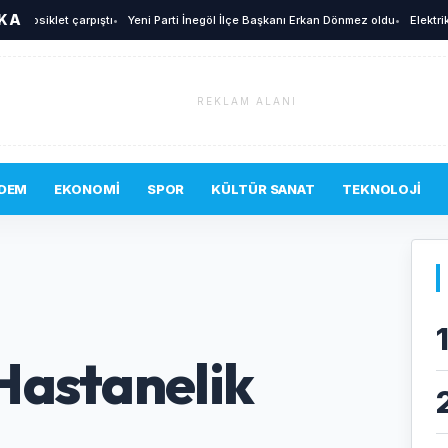
İKA
osiklet çarpıştı
•
Yeni Parti İnegöl İlçe Başkanı Erkan Dönmez oldu
•
Elektrikli bi
REKLAM ALANI
DEM
EKONOMI
SPOR
KÜLTÜR SANAT
TEKNOLOJI
Hastanelik