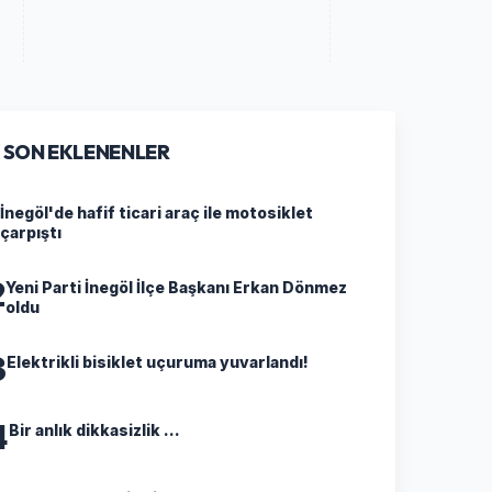
SON EKLENENLER
İnegöl'de hafif ticari araç ile motosiklet
çarpıştı
2
Yeni Parti İnegöl İlçe Başkanı Erkan Dönmez
oldu
3
Elektrikli bisiklet uçuruma yuvarlandı!
4
Bir anlık dikkasizlik ...