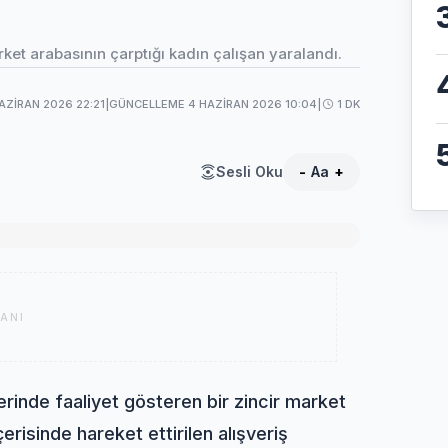
et arabasının çarptığı kadın çalışan yaralandı.
AZIRAN 2026 22:21
|
GÜNCELLEME 4 HAZIRAN 2026 10:04
|
1 DK
Sesli Oku
-
Aa
+
ANI
erinde faaliyet gösteren bir zincir market
risinde hareket ettirilen alışveriş