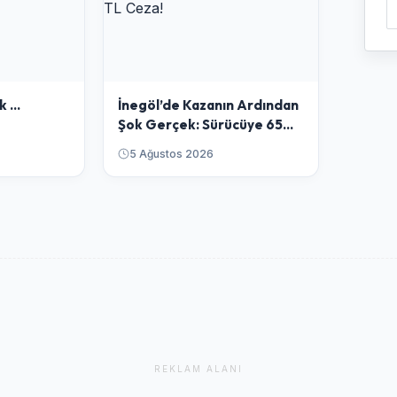
 ...
​İnegöl’de Kazanın Ardından
Şok Gerçek: Sürücüye 65
Bin TL Ceza!
5 Ağustos 2026
REKLAM ALANI