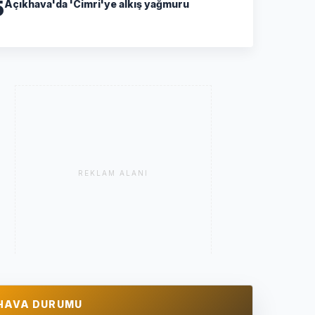
5
Açıkhava'da 'Cimri'ye alkış yağmuru
REKLAM ALANI
HAVA DURUMU