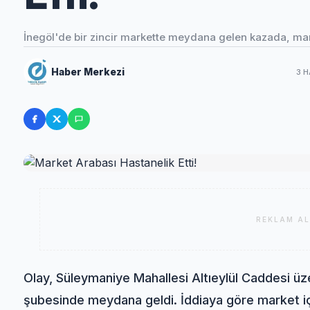
İnegöl'de bir zincir markette meydana gelen kazada, mark
Haber Merkezi
3 H
REKLAM AL
Olay, Süleymaniye Mahallesi Altıeylül Caddesi üz
şubesinde meydana geldi. İddiaya göre market içe