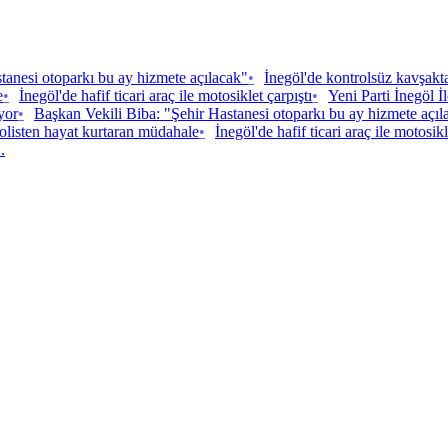
tanesi otoparkı bu ay hizmete açılacak"
•
İnegöl'de kontrolsüz kavşakt
e
•
İnegöl'de hafif ticari araç ile motosiklet çarpıştı
•
Yeni Parti İnegöl 
ıyor
•
Başkan Vekili Biba: "Şehir Hastanesi otoparkı bu ay hizmete açıl
olisten hayat kurtaran müdahale
•
İnegöl'de hafif ticari araç ile motosikl
.