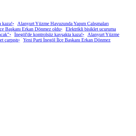
a kaza!
•
Alanyurt Yüzme Havuzunda Yapım Çalışmaları
İlçe Başkanı Erkan Dönmez oldu
•
Elektrikli bisiklet uçuruma
acak"
•
İnegöl'de kontrolsüz kavşakta kaza!
•
Alanyurt Yüzme
et çarpıştı
•
Yeni Parti İnegöl İlçe Başkanı Erkan Dönmez