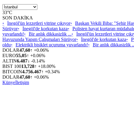
33°C
SON DAKİKA
•
İnegöl'ün lezzetleri vitrine çıkıyor
•
Başkan Vekili Biba: "Şehir Has
Sürüyor
•
İnegöl'de korkutan kaza
•
Polisten hayat kurtaran müdahal
yuvarlandı!
•
Bir anlık dikkasizlik ...
•
İnegöl'ün lezzetleri vitrine çık
Havuzunda Yapım Çalışmaları Sürüyor
•
İnegöl'de korkutan kaza
•
P
oldu
•
Elektrikli bisiklet uçuruma yuvarlandı!
•
Bir anlık dikkasizlik ..
DOLAR
47,60
↑ +0.06%
EURO
55,05
↑ +0.06%
ALTIN
6.487
↓ -0.14%
BIST 100
13,728
↑ +18.00%
BITCOIN
4.756.467
↑ +0.34%
DOLAR
47,60
↑ +0.06%
Künye
İletişim