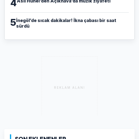
4
Aslı Hünel’den Açıkhava’da müzik ziyafeti
5
İnegöl’de sıcak dakikalar! İkna çabası bir saat
sürdü
REKLAM ALANI