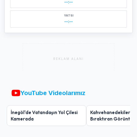
--:--
YATSI
--:--
REKLAM ALANI
YouTube Videolarımız