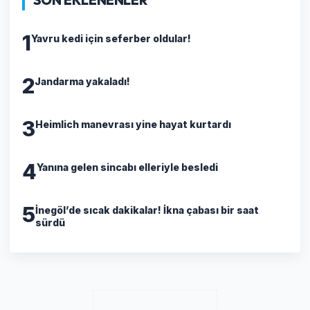
SON EKLENENLER
1
Yavru kedi için seferber oldular!
2
Jandarma yakaladı!
3
Heimlich manevrası yine hayat kurtardı
4
Yanına gelen sincabı elleriyle besledi
5
İnegöl’de sıcak dakikalar! İkna çabası bir saat
sürdü