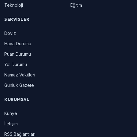
KATEGORILER
İnegöl Haberleri
Bursa Haberleri
Gündem
Ekonomi
Spor
Kültür Sanat
Teknoloji
Eğitim
SERVISLER
Doviz
Hava Durumu
Puan Durumu
Yol Durumu
Namaz Vakitleri