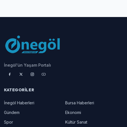
İnegöl'de Vatandaşın Yol Çilesi
Kahvehanedekiler O
Kamerada
Bıraktıran Görüntü!
İnegöl'ün Yaşam Portalı