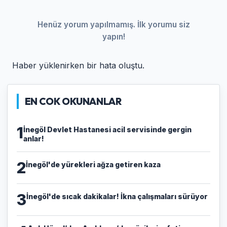
Henüz yorum yapılmamış. İlk yorumu siz
yapın!
Haber yüklenirken bir hata oluştu.
EN COK OKUNANLAR
1
İnegöl Devlet Hastanesi acil servisinde gergin
anlar!
2
İnegöl'de yürekleri ağza getiren kaza
3
İnegöl'de sıcak dakikalar! İkna çalışmaları sürüyor