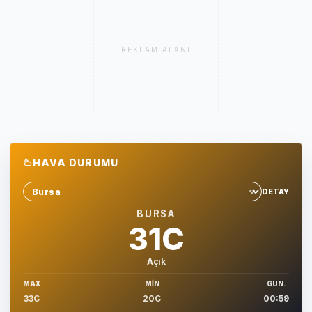
REKLAM ALANI
HAVA DURUMU
DETAY
Sehir sec
BURSA
31C
Açık
MAX
MIN
GUN.
33C
20C
00:59