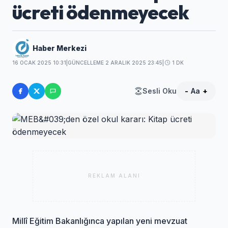
ücreti ödenmeyecek
Haber Merkezi
16 OCAK 2025 10:31
|
GÜNCELLEME 2 ARALIK 2025 23:45
|
1 DK
Sesli Oku
-
Aa
+
REKLAM ALANI
Millî Eğitim Bakanlığınca yapılan yeni mevzuat