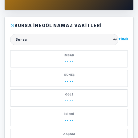
BURSA İNEGÖL NAMAZ VAKITLERI
TÜMÜ
Şehir seçin
İMSAK
--:--
GÜNEŞ
--:--
ÖĞLE
--:--
İKINDI
--:--
AKŞAM