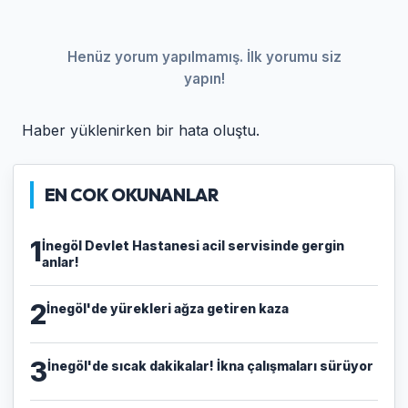
Henüz yorum yapılmamış. İlk yorumu siz
yapın!
Haber yüklenirken bir hata oluştu.
EN COK OKUNANLAR
1
İnegöl Devlet Hastanesi acil servisinde gergin
anlar!
2
İnegöl'de yürekleri ağza getiren kaza
3
İnegöl'de sıcak dakikalar! İkna çalışmaları sürüyor