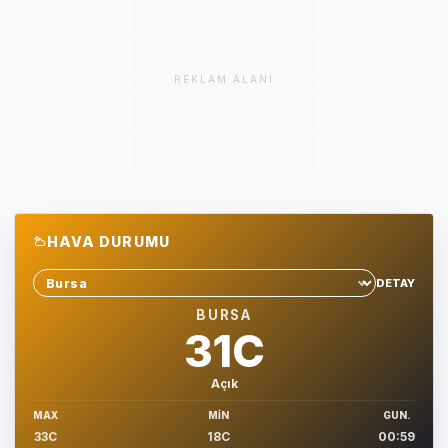
REKLAM ALANI
HAVA DURUMU
DETAY
Sehir sec
BURSA
31C
Açık
MAX
MIN
GUN.
33C
18C
00:59