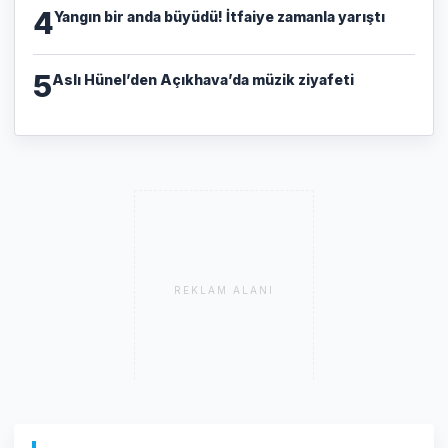
4
Yangın bir anda büyüdü! İtfaiye zamanla yarıştı
5
Aslı Hünel’den Açıkhava’da müzik ziyafeti
REKLAM ALANI