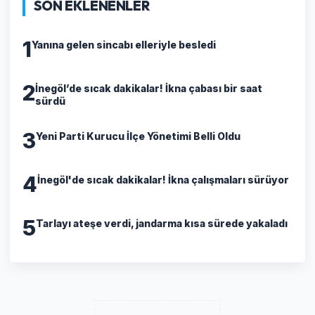
SON EKLENENLER
1
Yanına gelen sincabı elleriyle besledi
2
İnegöl’de sıcak dakikalar! İkna çabası bir saat
sürdü
3
Yeni Parti Kurucu İlçe Yönetimi Belli Oldu
4
İnegöl'de sıcak dakikalar! İkna çalışmaları sürüyor
5
Tarlayı ateşe verdi, jandarma kısa sürede yakaladı