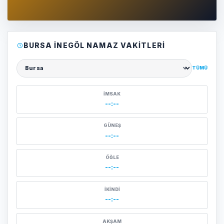
BURSA İNEGÖL NAMAZ VAKITLERI
TÜMÜ
Şehir seçin
İMSAK
--:--
GÜNEŞ
--:--
ÖĞLE
--:--
İKINDI
--:--
AKŞAM