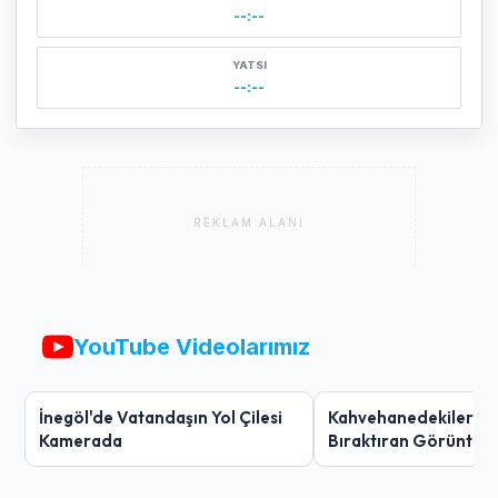
--:--
YATSI
--:--
REKLAM ALANI
YouTube Videolarımız
İnegöl'de Vatandaşın Yol Çilesi
Kahvehanedekiler O
Kamerada
Bıraktıran Görüntü!