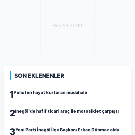
REKLAM ALANI
SON EKLENENLER
1
Polisten hayat kurtaran müdahale
2
İnegöl'de hafif ticari araç ile motosiklet çarpıştı
3
Yeni Parti İnegöl İlçe Başkanı Erkan Dönmez oldu