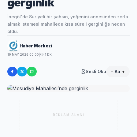
gerginlik
İnegöl'de Suriyeli bir şahsın, yeğenini annesinden zorla
almak istemesi mahallede kısa süreli gerginliğe neden
oldu.
Haber Merkezi
19 MAY 2026 00:00
|
1 DK
Sesli Oku
-
Aa
+
REKLAM ALANI