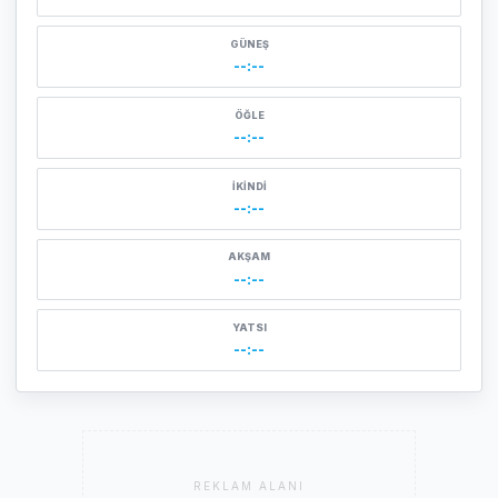
GÜNEŞ
--:--
ÖĞLE
--:--
İKINDI
--:--
AKŞAM
--:--
YATSI
--:--
REKLAM ALANI