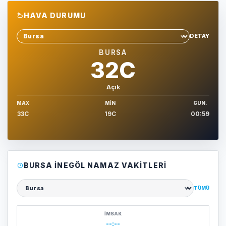
HAVA DURUMU
DETAY
Sehir sec
BURSA
32C
Açık
MAX
MIN
GUN.
33C
19C
00:59
BURSA İNEGÖL NAMAZ VAKITLERI
TÜMÜ
Şehir seçin
İMSAK
--:--