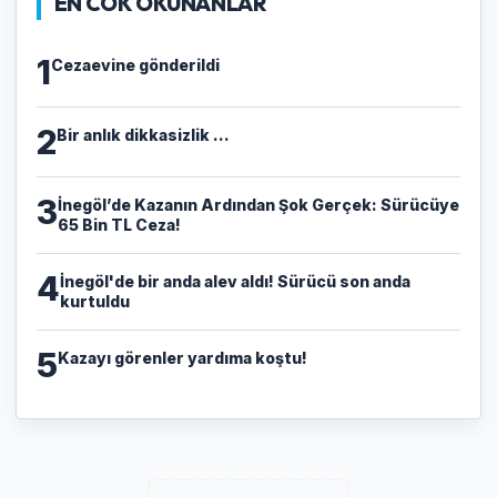
EN COK OKUNANLAR
1
Cezaevine gönderildi
2
Bir anlık dikkasizlik ...
3
​İnegöl’de Kazanın Ardından Şok Gerçek: Sürücüye
65 Bin TL Ceza!
4
İnegöl'de bir anda alev aldı! Sürücü son anda
kurtuldu
5
Kazayı görenler yardıma koştu!