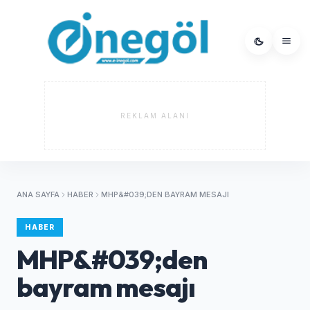
REKLAM ALANI
ANA SAYFA
HABER
MHP&#039;DEN BAYRAM MESAJI
HABER
MHP&#039;den
bayram mesajı