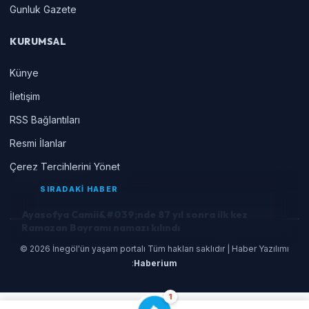
Gunluk Gazete
KURUMSAL
Künye
İletişim
RSS Bağlantıları
Resmi İlanlar
Çerez Tercihlerini Yönet
SIRADAKİ HABER
Ayasofya Camii&#039;nde 87 yıl sonra ilk kez
Ramazan Bayramı namazı kılındı
© 2026 İnegöl'ün yaşam portalı Tüm hakları saklıdır | Haber Yazılımı
:
Haberium
1