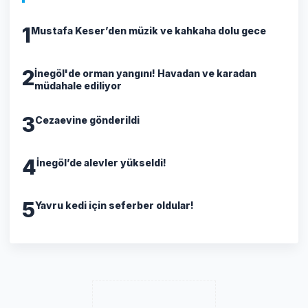
1
Mustafa Keser’den müzik ve kahkaha dolu gece
2
İnegöl'de orman yangını! Havadan ve karadan
müdahale ediliyor
3
Cezaevine gönderildi
4
İnegöl’de alevler yükseldi!
5
Yavru kedi için seferber oldular!