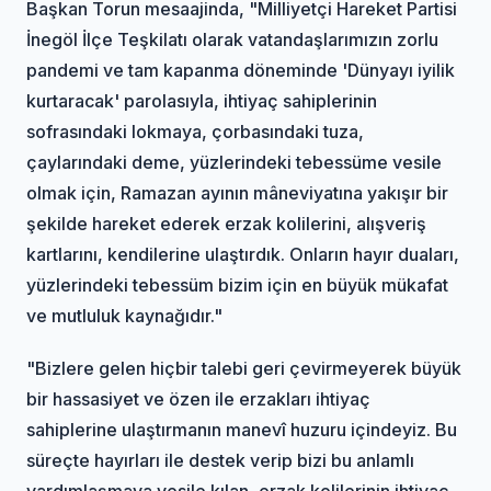
Başkan Torun mesaajinda, "Milliyetçi Hareket Partisi
İnegöl İlçe Teşkilatı olarak vatandaşlarımızın zorlu
pandemi ve tam kapanma döneminde 'Dünyayı iyilik
kurtaracak' parolasıyla, ihtiyaç sahiplerinin
sofrasındaki lokmaya, çorbasındaki tuza,
çaylarındaki deme, yüzlerindeki tebessüme vesile
olmak için, Ramazan ayının mâneviyatına yakışır bir
şekilde hareket ederek erzak kolilerini, alışveriş
kartlarını, kendilerine ulaştırdık. Onların hayır duaları,
yüzlerindeki tebessüm bizim için en büyük mükafat
ve mutluluk kaynağıdır."
"Bizlere gelen hiçbir talebi geri çevirmeyerek büyük
bir hassasiyet ve özen ile erzakları ihtiyaç
sahiplerine ulaştırmanın manevî huzuru içindeyiz. Bu
süreçte hayırları ile destek verip bizi bu anlamlı
yardımlaşmaya vesile kılan, erzak kolilerinin ihtiyaç