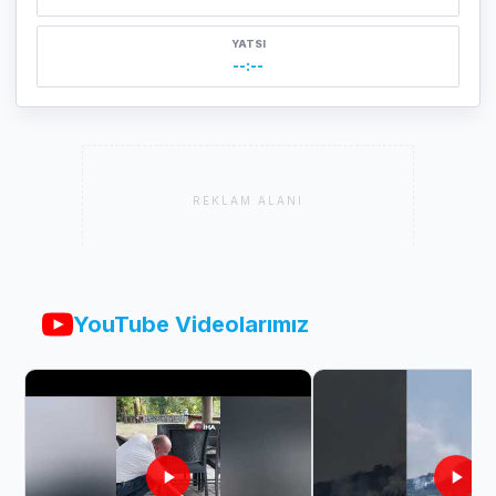
YATSI
--:--
REKLAM ALANI
YouTube Videolarımız