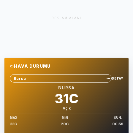
REKLAM ALANI
HAVA DURUMU
DETAY
Sehir sec
BURSA
31C
Açık
MAX
MIN
GUN.
33C
20C
00:59