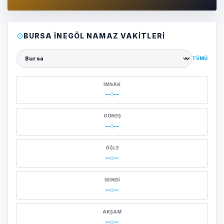
BURSA İNEGÖL NAMAZ VAKITLERI
TÜMÜ
Şehir seçin
İMSAK
--:--
GÜNEŞ
--:--
ÖĞLE
--:--
İKINDI
--:--
AKŞAM
--:--