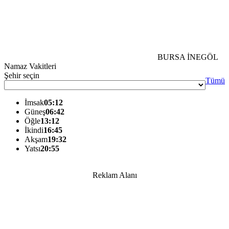
BURSA İNEGÖL
Namaz Vakitleri
Şehir seçin
Tümü
İmsak
05:12
Güneş
06:42
Öğle
13:12
İkindi
16:45
Akşam
19:32
Yatsı
20:55
Reklam Alanı