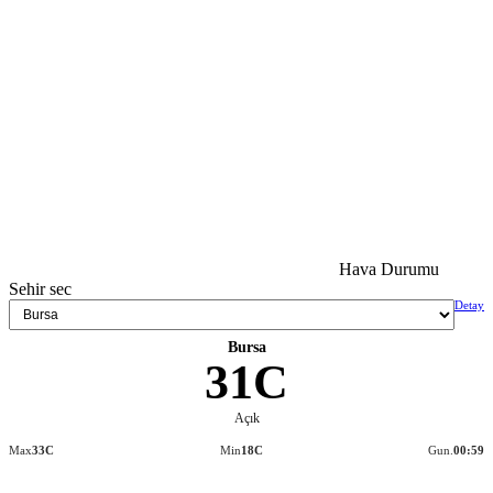
Hava Durumu
Sehir sec
Detay
Bursa
31C
Açık
Max
33C
Min
18C
Gun.
00:59