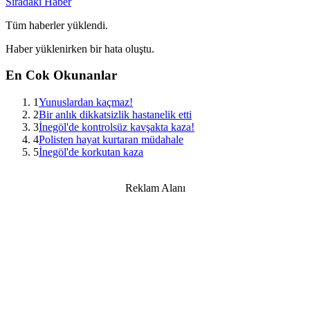
Sıradaki Haber
Tüm haberler yüklendi.
Haber yüklenirken bir hata oluştu.
En Cok Okunanlar
1
Yunuslardan kaçmaz!
2
Bir anlık dikkatsizlik hastanelik etti
3
İnegöl'de kontrolsüz kavşakta kaza!
4
Polisten hayat kurtaran müdahale
5
İnegöl'de korkutan kaza
Reklam Alanı