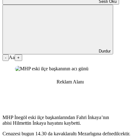
Sesli Oku
Durdur
Aa
-
+
Reklam Alanı
MHP İnegöl eski ilçe başkanlarından Fahri İnkaya’nın
abisi Hilmettin İnkaya hayatını kaybetti.
Cenazesi bugun 14.30 da kavaklaraltı Mezarlıgına defnedilcektir.