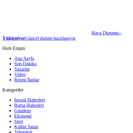
Hava Durumu
--
Yükleniyor
Güncel durum hazırlanıyor
Hızlı Erişim
Ana Sayfa
Son Dakika
Yazarlar
Video
Resmi İlanlar
Kategoriler
İnegöl Haberleri
Bursa Haberleri
Gündem
Ekonomi
Spor
Kültür Sanat
Teknoloji