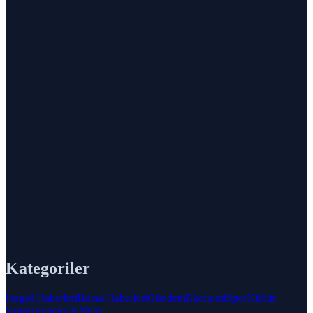
Kategoriler
İnegöl Haberleri
Bursa Haberleri
Gündem
Ekonomi
Spor
Kültür
Sanat
Teknoloji
Eğitim