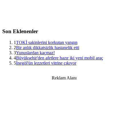
Son Eklenenler
1
TOKİ sakinlerini korkutan yangın
2
Bir anlık dikkatsizlik hastanelik etti
3
Yunuslardan kaçmaz!
4
Büyükşehir'den afetlere hazır iki yeni mobil araç
5
İnegöl'ün lezzetleri vitrine çıkıyor
Reklam Alanı