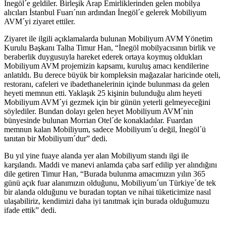
İnegöl´e geldiler. Birleşik Arap Emirliklerinden gelen mobilya
alıcıları İstanbul Fuarı´nın ardından İnegöl´e gelerek Mobiliyum
AVM´yi ziyaret ettiler.
Ziyaret ile ilgili açıklamalarda bulunan Mobiliyum AVM Yönetim
Kurulu Başkanı Talha Timur Han, “İnegöl mobilyacısının birlik ve
beraberlik duygusuyla hareket ederek ortaya koymuş oldukları
Mobiliyum AVM projemizin kapsamı, kuruluş amacı kendilerine
anlatıldı. Bu derece büyük bir kompleksin mağazalar haricinde oteli,
restoranı, cafeleri ve ibadethanelerinin içinde bulunması da gelen
heyeti memnun etti. Yaklaşık 25 kişinin bulunduğu alım heyeti
Mobiliyum AVM´yi gezmek için bir günün yeterli gelmeyeceğini
söylediler. Bundan dolayı gelen heyet Mobiliyum AVM´nin
bünyesinde bulunan Morrian Otel´de konakladılar. Fuardan
memnun kalan Mobiliyum, sadece Mobiliyum´u değil, İnegöl´ü
tanıtan bir Mobiliyum´dur” dedi.
Bu yıl yine fuaye alanda yer alan Mobiliyum standı ilgi ile
karşılandı. Maddi ve manevi anlamda çaba sarf edilip yer alındığını
dile getiren Timur Han, “Burada bulunma amacımızın yılın 365
günü açık fuar alanımızın olduğunu, Mobiliyum´un Türkiye´de tek
bir alanda olduğunu ve buradan toptan ve nihai tüketicimize nasıl
ulaşabiliriz, kendimizi daha iyi tanıtmak için burada olduğumuzu
ifade ettik” dedi.