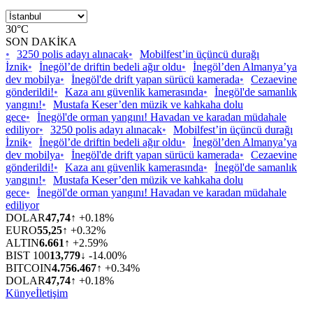
30°C
SON DAKİKA
•
3250 polis adayı alınacak
•
Mobilfest’in üçüncü durağı
İznik
•
İnegöl’de driftin bedeli ağır oldu
•
İnegöl’den Almanya’ya
dev mobilya
•
İnegöl'de drift yapan sürücü kamerada
•
Cezaevine
gönderildi!
•
Kaza anı güvenlik kamerasında
•
İnegöl'de samanlık
yangını!
•
Mustafa Keser’den müzik ve kahkaha dolu
gece
•
İnegöl'de orman yangını! Havadan ve karadan müdahale
ediliyor
•
3250 polis adayı alınacak
•
Mobilfest’in üçüncü durağı
İznik
•
İnegöl’de driftin bedeli ağır oldu
•
İnegöl’den Almanya’ya
dev mobilya
•
İnegöl'de drift yapan sürücü kamerada
•
Cezaevine
gönderildi!
•
Kaza anı güvenlik kamerasında
•
İnegöl'de samanlık
yangını!
•
Mustafa Keser’den müzik ve kahkaha dolu
gece
•
İnegöl'de orman yangını! Havadan ve karadan müdahale
ediliyor
DOLAR
47,74
↑ +0.18%
EURO
55,25
↑ +0.32%
ALTIN
6.661
↑ +2.59%
BIST 100
13,779
↓ -14.00%
BITCOIN
4.756.467
↑ +0.34%
DOLAR
47,74
↑ +0.18%
Künye
İletişim