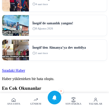
4 saat önce
İnegöl'de samanlık yangını!
8 Ağustos 2026
İnegöl’den Almanya’ya dev mobilya
2 saat önce
Sıradaki Haber
Haber yüklenirken bir hata oluştu.
En Cok Okunanlar
1
1
Cezaevine gönderildi!
2
İnegöl'de samanlık yangını!
ANA SAYFA
GÜNDEM
SON DAKIKA
YAZARLAR
3
İnegöl’den Almanya’ya dev mobilya