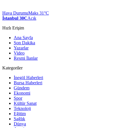
Hava Durumu
Maks 31°C
İstanbul 30C
Açık
Hızlı Erişim
Ana Sayfa
Son Dakika
Yazarlar
Video
Resmi İlanlar
Kategoriler
İnegöl Haberleri
Bursa Haberleri
Gündem
Ekonomi
Spor
Kültür Sanat
Teknoloji
Eğitim
Sağlık
Dünya