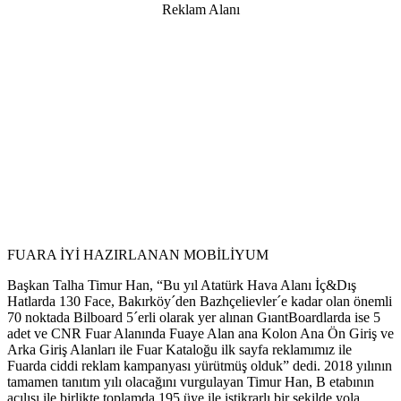
Reklam Alanı
FUARA İYİ HAZIRLANAN MOBİLİYUM
Başkan Talha Timur Han, “Bu yıl Atatürk Hava Alanı İç&Dış
Hatlarda 130 Face, Bakırköy´den Bazhçelievler´e kadar olan önemli
70 noktada Bilboard 5´erli olarak yer alınan GıantBoardlarda ise 5
adet ve CNR Fuar Alanında Fuaye Alan ana Kolon Ana Ön Giriş ve
Arka Giriş Alanları ile Fuar Kataloğu ilk sayfa reklamımız ile
Fuarda ciddi reklam kampanyası yürütmüş olduk” dedi. 2018 yılının
tamamen tanıtım yılı olacağını vurgulayan Timur Han, B etabının
açılışı ile birlikte toplamda 195 üye ile istikrarlı bir şekilde yola