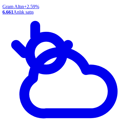
Gram Altın
+2.59%
6.661
Anlık satış