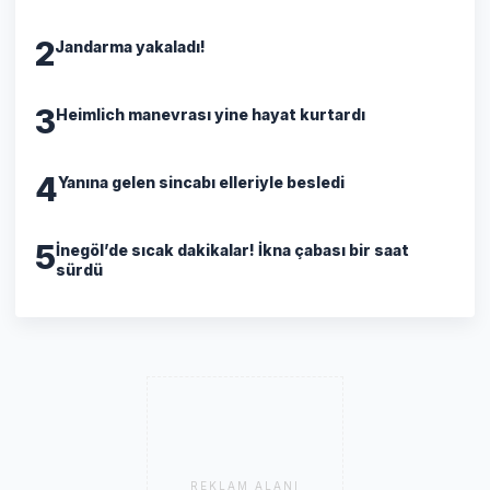
2
Jandarma yakaladı!
3
Heimlich manevrası yine hayat kurtardı
4
Yanına gelen sincabı elleriyle besledi
5
İnegöl’de sıcak dakikalar! İkna çabası bir saat
sürdü
REKLAM ALANI