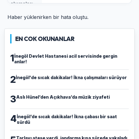
Haber yüklenirken bir hata oluştu.
EN COK OKUNANLAR
1
İnegöl Devlet Hastanesi acil servisinde gergin
anlar!
2
İnegöl'de sıcak dakikalar! İkna çalışmaları sürüyor
3
Aslı Hünel’den Açıkhava’da müzik ziyafeti
4
İnegöl’de sıcak dakikalar! İkna çabası bir saat
sürdü
Tarlayı ateşe verdi, jandarma kısa sürede yakaladı