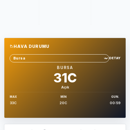
HAVA DURUMU
DETAY
Sehir sec
BURSA
31C
Açık
MAX
MIN
GUN.
33C
20C
00:59