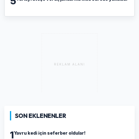
5
REKLAM ALANI
SON EKLENENLER
1
Yavru kedi için seferber oldular!