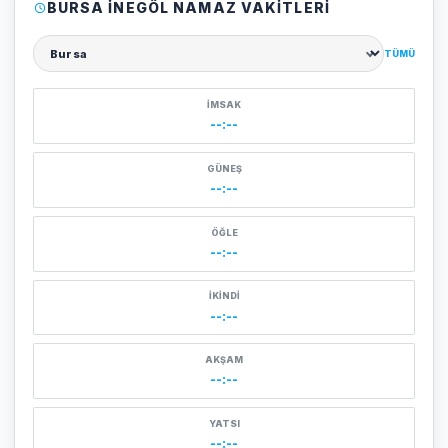
BURSA İNEGÖL NAMAZ VAKITLERI
TÜMÜ
Şehir seçin
İMSAK
--:--
GÜNEŞ
--:--
ÖĞLE
--:--
İKINDI
--:--
AKŞAM
--:--
YATSI
--:--