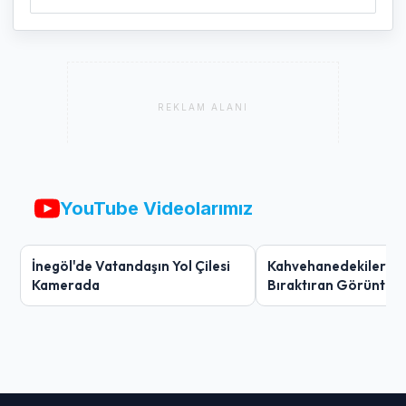
REKLAM ALANI
YouTube Videolarımız
İnegöl'de Vatandaşın Yol Çilesi
Kahvehanedekiler O
Kamerada
Bıraktıran Görüntü!