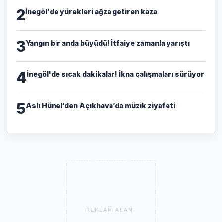
2
İnegöl'de yürekleri ağza getiren kaza
3
Yangın bir anda büyüdü! İtfaiye zamanla yarıştı
4
İnegöl'de sıcak dakikalar! İkna çalışmaları sürüyor
5
Aslı Hünel’den Açıkhava’da müzik ziyafeti
REKLAM ALANI