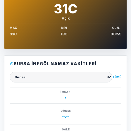
31C
Açık
MAX
MIN
GUN.
33C
18C
00:59
BURSA İNEGÖL NAMAZ VAKITLERI
TÜMÜ
Şehir seçin
İMSAK
--:--
GÜNEŞ
--:--
ÖĞLE