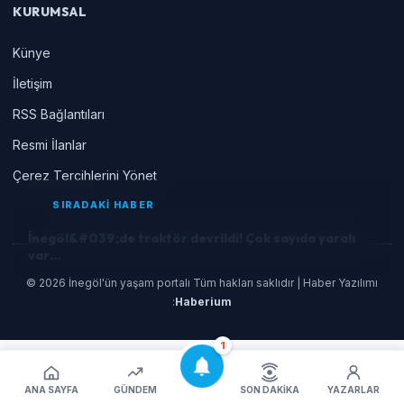
KURUMSAL
Künye
İletişim
RSS Bağlantıları
Resmi İlanlar
Çerez Tercihlerini Yönet
SIRADAKİ HABER
İnegöl&#039;de traktör devrildi! Çok sayıda yaralı
var…
© 2026 İnegöl'ün yaşam portalı Tüm hakları saklıdır | Haber Yazılımı
:
Haberium
1
ANA SAYFA
GÜNDEM
SON DAKIKA
YAZARLAR