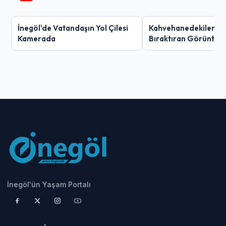
İnegöl'de Vatandaşın Yol Çilesi
Kahvehanedekiler O
Kamerada
Bıraktıran Görüntü!
İnegöl'ün Yaşam Portalı