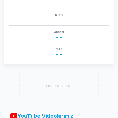
--:--
İKINDI
--:--
AKŞAM
--:--
YATSI
--:--
REKLAM ALANI
YouTube Videolarımız