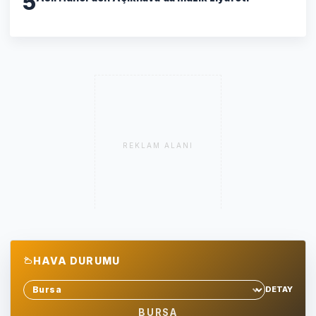
5
REKLAM ALANI
HAVA DURUMU
DETAY
Sehir sec
BURSA