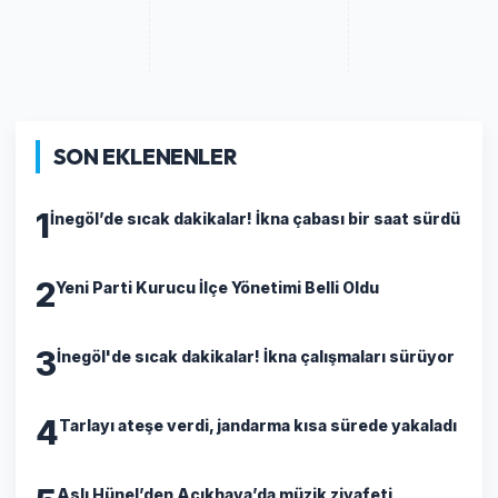
SON EKLENENLER
1
İnegöl’de sıcak dakikalar! İkna çabası bir saat sürdü
2
Yeni Parti Kurucu İlçe Yönetimi Belli Oldu
3
İnegöl'de sıcak dakikalar! İkna çalışmaları sürüyor
4
Tarlayı ateşe verdi, jandarma kısa sürede yakaladı
Aslı Hünel’den Açıkhava’da müzik ziyafeti