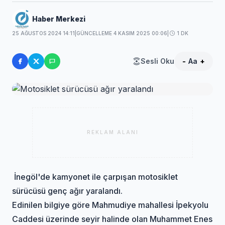
Haber Merkezi
25 AĞUSTOS 2024 14:11
|
GÜNCELLEME 4 KASIM 2025 00:06
|
1 DK
Sesli Oku
-
Aa
+
REKLAM ALANI
İnegöl'de kamyonet ile çarpışan motosiklet
sürücüsü genç ağır yaralandı.
Edinilen bilgiye göre Mahmudiye mahallesi İpekyolu
Caddesi üzerinde seyir halinde olan Muhammet Enes