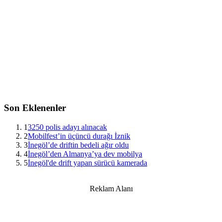
Son Eklenenler
1
3250 polis adayı alınacak
2
Mobilfest’in üçüncü durağı İznik
3
İnegöl’de driftin bedeli ağır oldu
4
İnegöl’den Almanya’ya dev mobilya
5
İnegöl'de drift yapan sürücü kamerada
Reklam Alanı