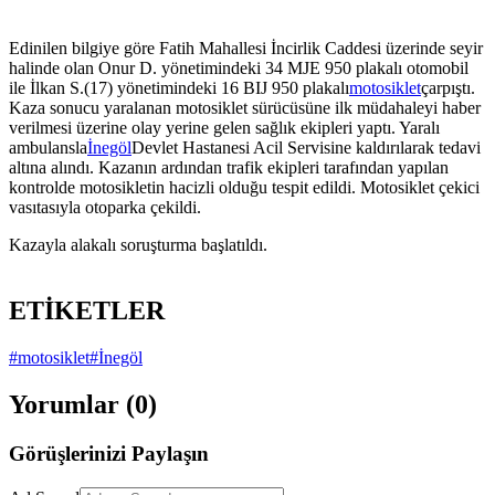
Edinilen bilgiye göre Fatih Mahallesi İncirlik Caddesi üzerinde seyir
halinde olan Onur D. yönetimindeki 34 MJE 950 plakalı otomobil
ile İlkan S.(17) yönetimindeki 16 BIJ 950 plakalı
motosiklet
çarpıştı.
Kaza sonucu yaralanan motosiklet sürücüsüne ilk müdahaleyi haber
verilmesi üzerine olay yerine gelen sağlık ekipleri yaptı. Yaralı
ambulansla
İnegöl
Devlet Hastanesi Acil Servisine kaldırılarak tedavi
altına alındı. Kazanın ardından trafik ekipleri tarafından yapılan
kontrolde motosikletin hacizli olduğu tespit edildi. Motosiklet çekici
vasıtasıyla otoparka çekildi.
Kazayla alakalı soruşturma başlatıldı.
ETİKETLER
#motosiklet
#İnegöl
Yorumlar (
0
)
Görüşlerinizi Paylaşın