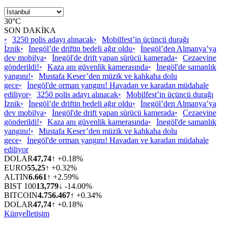
30°C
SON DAKİKA
•
3250 polis adayı alınacak
•
Mobilfest’in üçüncü durağı
İznik
•
İnegöl’de driftin bedeli ağır oldu
•
İnegöl’den Almanya’ya
dev mobilya
•
İnegöl'de drift yapan sürücü kamerada
•
Cezaevine
gönderildi!
•
Kaza anı güvenlik kamerasında
•
İnegöl'de samanlık
yangını!
•
Mustafa Keser’den müzik ve kahkaha dolu
gece
•
İnegöl'de orman yangını! Havadan ve karadan müdahale
ediliyor
•
3250 polis adayı alınacak
•
Mobilfest’in üçüncü durağı
İznik
•
İnegöl’de driftin bedeli ağır oldu
•
İnegöl’den Almanya’ya
dev mobilya
•
İnegöl'de drift yapan sürücü kamerada
•
Cezaevine
gönderildi!
•
Kaza anı güvenlik kamerasında
•
İnegöl'de samanlık
yangını!
•
Mustafa Keser’den müzik ve kahkaha dolu
gece
•
İnegöl'de orman yangını! Havadan ve karadan müdahale
ediliyor
DOLAR
47,74
↑ +0.18%
EURO
55,25
↑ +0.32%
ALTIN
6.661
↑ +2.59%
BIST 100
13,779
↓ -14.00%
BITCOIN
4.756.467
↑ +0.34%
DOLAR
47,74
↑ +0.18%
Künye
İletişim