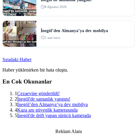
8 Ağustos 2026
İnegöl’den Almanya’ya dev mobilya
2 saat önce
Sıradaki Haber
Haber yüklenirken bir hata oluştu.
En Cok Okunanlar
1
Cezaevine gönderildi!
2
İnegöl'de samanlık yangını!
3
İnegöl’den Almanya’ya dev mobilya
4
Kaza anı güvenlik kamerasında
5
İnegöl'de drift yapan sürücü kamerada
Reklam Alanı