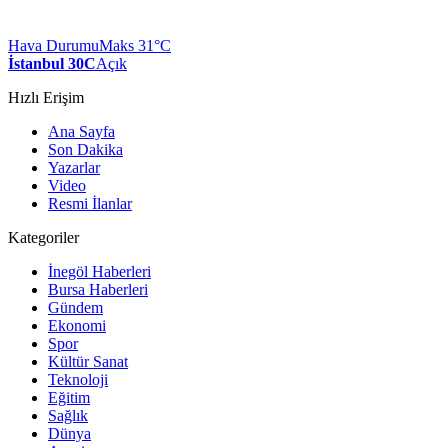
Hava Durumu
Maks 31°C
İstanbul 30C
Açık
Hızlı Erişim
Ana Sayfa
Son Dakika
Yazarlar
Video
Resmi İlanlar
Kategoriler
İnegöl Haberleri
Bursa Haberleri
Gündem
Ekonomi
Spor
Kültür Sanat
Teknoloji
Eğitim
Sağlık
Dünya