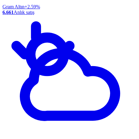
Gram Altın
+2.59%
6.661
Anlık satış