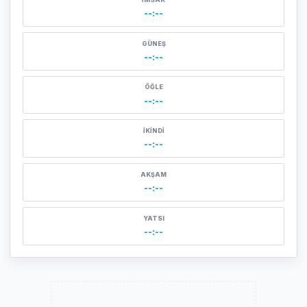
--:--
GÜNEŞ
--:--
ÖĞLE
--:--
İKINDI
--:--
AKŞAM
--:--
YATSI
--:--