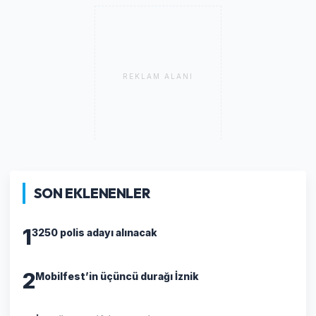
REKLAM ALANI
SON EKLENENLER
1
3250 polis adayı alınacak
2
Mobilfest’in üçüncü durağı İznik