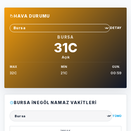
HAVA DURUMU
DETAY
Sehir sec
BURSA
31C
Açık
MAX
MIN
GUN.
32C
21C
00:59
BURSA İNEGÖL NAMAZ VAKITLERI
TÜMÜ
Şehir seçin
İMSAK