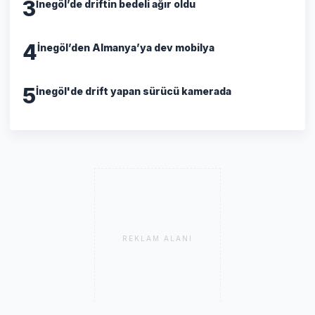
3
İnegöl’de driftin bedeli ağır oldu
4
İnegöl’den Almanya’ya dev mobilya
5
İnegöl'de drift yapan sürücü kamerada
REKLAM ALANI