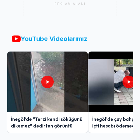
REKLAM ALANI
YouTube Videolarımız
İnegöl’de “Terzi kendi söküğünü
İnegöl'de çay bahçes
dikemez” dedirten görüntü
içti hesabı ödemedi