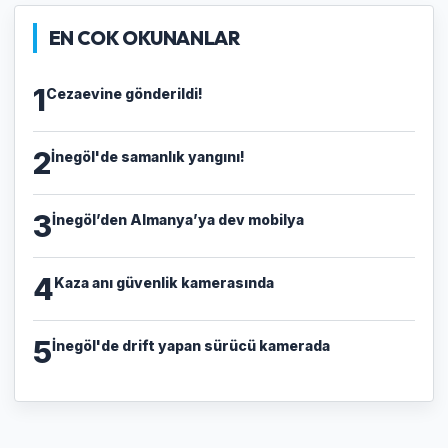
EN COK OKUNANLAR
1
Cezaevine gönderildi!
2
İnegöl'de samanlık yangını!
3
İnegöl’den Almanya’ya dev mobilya
4
Kaza anı güvenlik kamerasında
5
İnegöl'de drift yapan sürücü kamerada