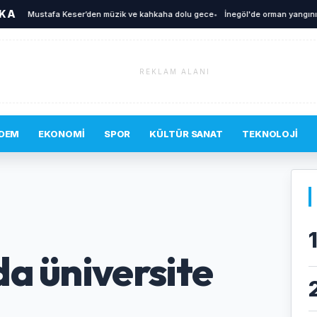
İKA
•
Mustafa Keser’den müzik ve kahkaha dolu gece
•
İnegöl'de orman yangını! Ha
REKLAM ALANI
DEM
EKONOMI
SPOR
KÜLTÜR SANAT
TEKNOLOJI
a üniversite