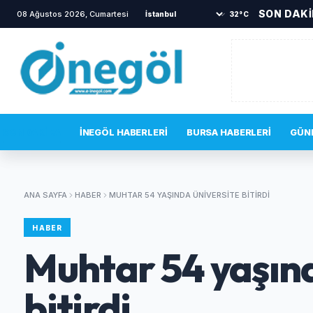
SON DAK
08 Ağustos 2026, Cumartesi
•
İnegöl'de samanlık yangını!
32°C
SON DAKIKA
İNEGÖL HABERLERI
BURSA HABERLERI
GÜN
ANA SAYFA
HABER
MUHTAR 54 YAŞINDA ÜNIVERSITE BITIRDI
HABER
Muhtar 54 yaşınd
bitirdi