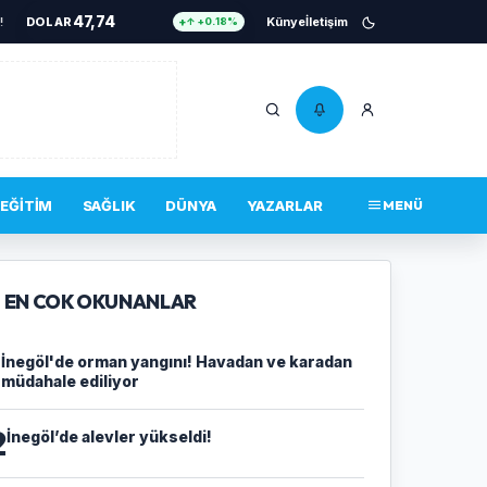
47,74
vadan ve karadan müdahale ediliyor
DOLAR
•
Cezaevine gönderildi
Künye
İletişim
•
İnegöl’de alevler yü
↑ +0.18%
55,25
EURO
↑ +0.32%
6.661
ALTIN
↑ +2.59%
13,779
BIST 100
↓ -14.00%
4.756.467
BITCOIN
↑ +0.34%
EĞITIM
SAĞLIK
DÜNYA
YAZARLAR
MENÜ
47,74
DOLAR
↑ +0.18%
EN COK OKUNANLAR
1
İnegöl'de orman yangını! Havadan ve karadan
müdahale ediliyor
2
İnegöl’de alevler yükseldi!