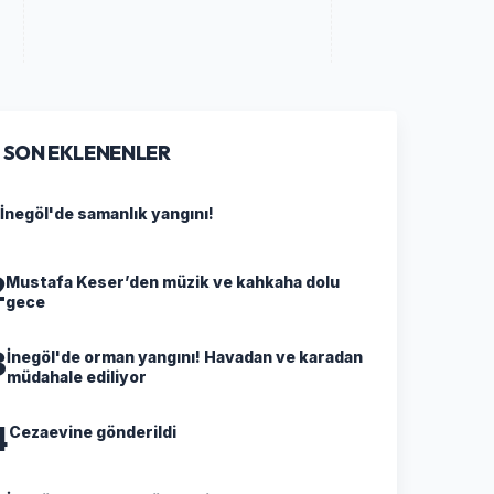
SON EKLENENLER
İnegöl'de samanlık yangını!
2
Mustafa Keser’den müzik ve kahkaha dolu
gece
3
İnegöl'de orman yangını! Havadan ve karadan
müdahale ediliyor
4
Cezaevine gönderildi