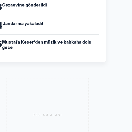
3
Cezaevine gönderildi
4
Jandarma yakaladı!
5
Mustafa Keser’den müzik ve kahkaha dolu
gece
REKLAM ALANI