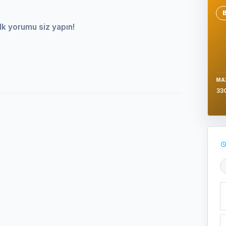
Se
lk yorumu siz yapın!
MA
33
Ş