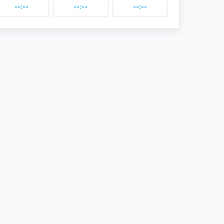
--:--
--:--
--:--