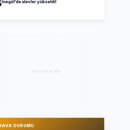
5
İnegöl’de alevler yükseldi!
REKLAM ALANI
HAVA DURUMU