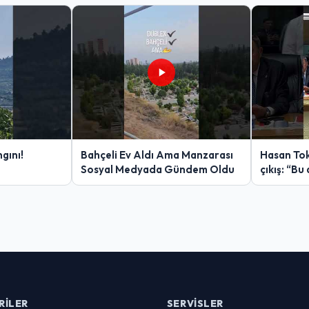
gını!
Bahçeli Ev Aldı Ama Manzarası
Hasan Tok
Sosyal Medyada Gündem Oldu
çıkış: “Bu 
RILER
SERVISLER