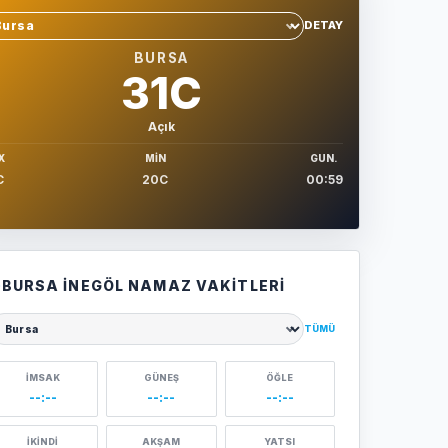
DETAY
hir sec
BURSA
31C
Açık
X
MIN
GUN.
C
20C
00:59
BURSA İNEGÖL NAMAZ VAKITLERI
TÜMÜ
ehir seçin
İMSAK
GÜNEŞ
ÖĞLE
--:--
--:--
--:--
İKINDI
AKŞAM
YATSI