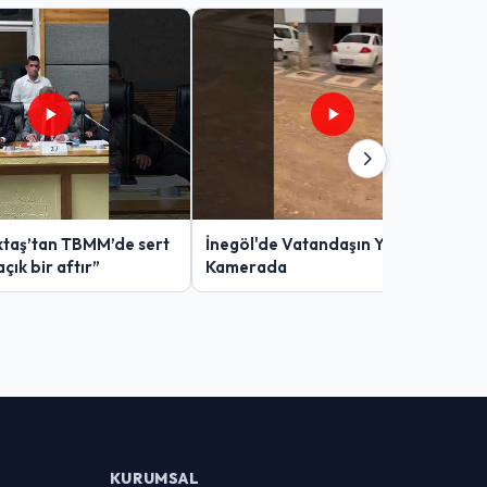
taş’tan TBMM’de sert
İnegöl'de Vatandaşın Yol Çilesi
açık bir aftır”
Kamerada
KURUMSAL