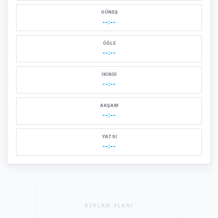
GÜNEŞ
--:--
ÖĞLE
--:--
İKINDI
--:--
AKŞAM
--:--
YATSI
--:--
REKLAM ALANI