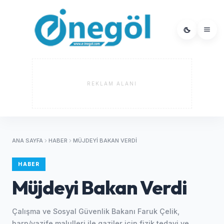
REKLAM ALANI
ANA SAYFA
HABER
MÜJDEYI BAKAN VERDI
HABER
Müjdeyi Bakan Verdi
Çalışma ve Sosyal Güvenlik Bakanı Faruk Çelik,
harp/vazife malulleri ile gaziler için fizik tedavi ve