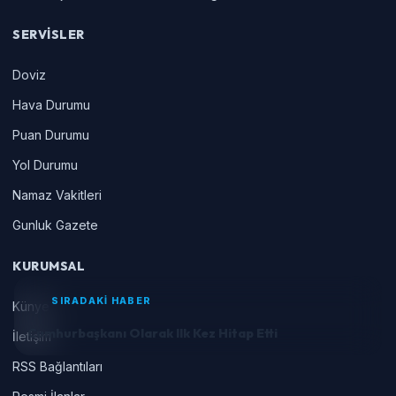
SERVISLER
Doviz
Hava Durumu
Puan Durumu
Yol Durumu
Namaz Vakitleri
Gunluk Gazete
KURUMSAL
SIRADAKİ HABER
Künye
Cumhurbaşkanı Olarak Ilk Kez Hitap Etti
İletişim
RSS Bağlantıları