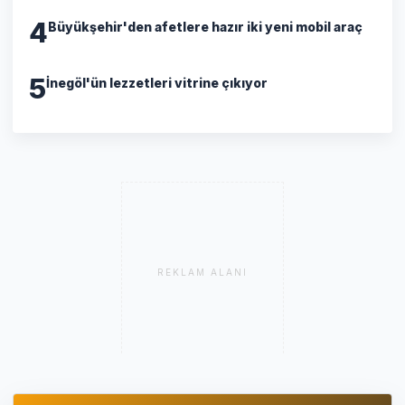
4
Büyükşehir'den afetlere hazır iki yeni mobil araç
5
İnegöl'ün lezzetleri vitrine çıkıyor
REKLAM ALANI