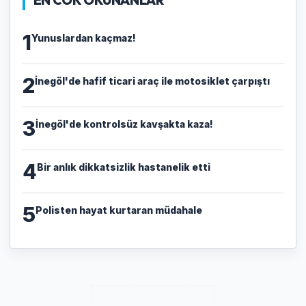
1
Yunuslardan kaçmaz!
2
İnegöl'de hafif ticari araç ile motosiklet çarpıştı
3
İnegöl'de kontrolsüz kavşakta kaza!
4
Bir anlık dikkatsizlik hastanelik etti
5
Polisten hayat kurtaran müdahale