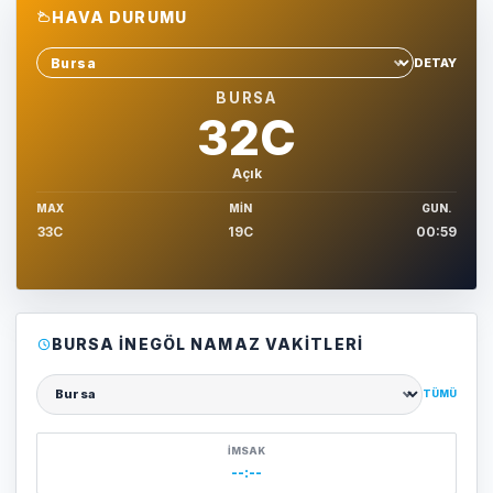
HAVA DURUMU
DETAY
Sehir sec
BURSA
32C
Açık
MAX
MIN
GUN.
33C
19C
00:59
BURSA İNEGÖL NAMAZ VAKITLERI
TÜMÜ
Şehir seçin
İMSAK
--:--