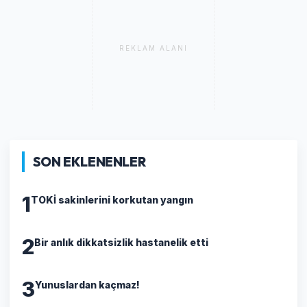
REKLAM ALANI
SON EKLENENLER
1
TOKİ sakinlerini korkutan yangın
2
Bir anlık dikkatsizlik hastanelik etti
3
Yunuslardan kaçmaz!