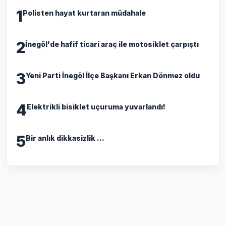
1
Polisten hayat kurtaran müdahale
2
İnegöl'de hafif ticari araç ile motosiklet çarpıştı
3
Yeni Parti İnegöl İlçe Başkanı Erkan Dönmez oldu
4
Elektrikli bisiklet uçuruma yuvarlandı!
5
Bir anlık dikkasizlik ...