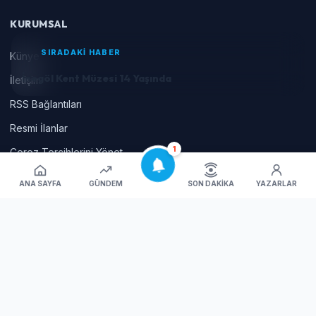
KURUMSAL
SIRADAKİ HABER
Künye
İnegöl Kent Müzesi 14 Yaşında
İletişim
RSS Bağlantıları
Resmi İlanlar
1
Çerez Tercihlerini Yönet
ANA SAYFA
GÜNDEM
SON DAKIKA
YAZARLAR
© 2026 İnegöl'ün yaşam portalı Tüm hakları saklıdır | Haber Yazılımı
:
Haberium