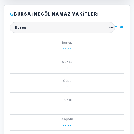
BURSA İNEGÖL NAMAZ VAKITLERI
TÜMÜ
Şehir seçin
İMSAK
--:--
GÜNEŞ
--:--
ÖĞLE
--:--
İKINDI
--:--
AKŞAM
--:--