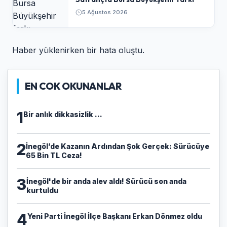
5 Ağustos 2026
Haber yüklenirken bir hata oluştu.
EN COK OKUNANLAR
1
Bir anlık dikkasizlik ...
2
​İnegöl’de Kazanın Ardından Şok Gerçek: Sürücüye
65 Bin TL Ceza!
3
İnegöl'de bir anda alev aldı! Sürücü son anda
kurtuldu
4
Yeni Parti İnegöl İlçe Başkanı Erkan Dönmez oldu