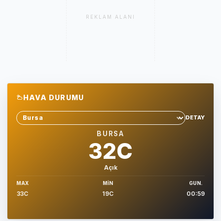
REKLAM ALANI
HAVA DURUMU
DETAY
Sehir sec
BURSA
32C
Açık
MAX
MIN
GUN.
33C
19C
00:59