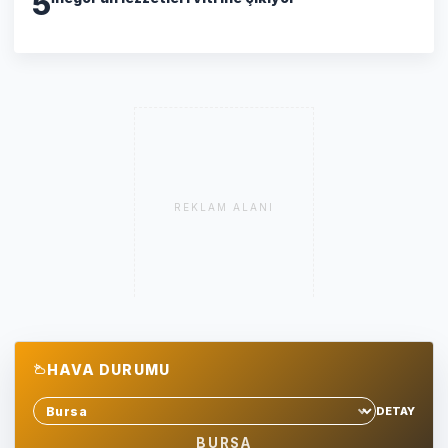
5
REKLAM ALANI
HAVA DURUMU
DETAY
Sehir sec
BURSA