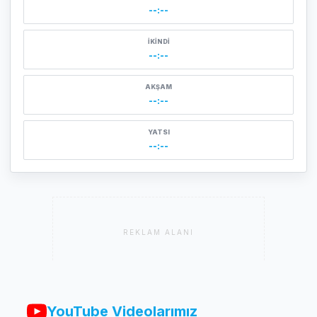
--:--
İKINDI
--:--
AKŞAM
--:--
YATSI
--:--
REKLAM ALANI
YouTube Videolarımız