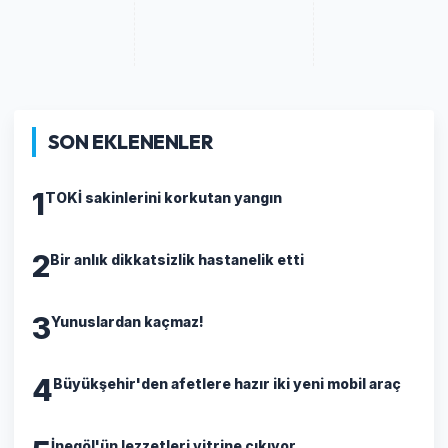
SON EKLENENLER
1
TOKİ sakinlerini korkutan yangın
2
Bir anlık dikkatsizlik hastanelik etti
3
Yunuslardan kaçmaz!
4
Büyükşehir'den afetlere hazır iki yeni mobil araç
İnegöl'ün lezzetleri vitrine çıkıyor