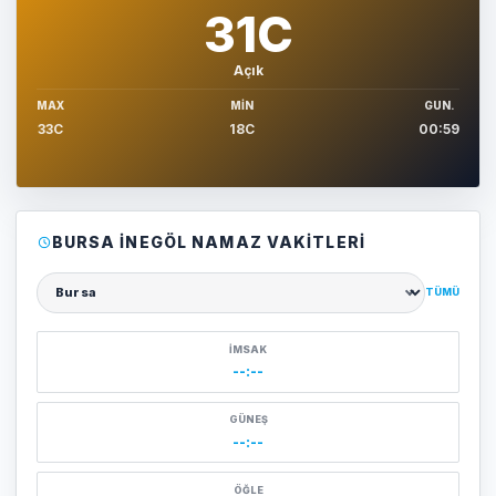
31C
Açık
MAX
MIN
GUN.
33C
18C
00:59
BURSA İNEGÖL NAMAZ VAKITLERI
TÜMÜ
Şehir seçin
İMSAK
--:--
GÜNEŞ
--:--
ÖĞLE