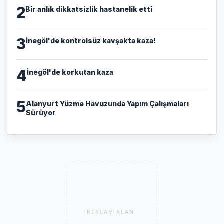
2
Bir anlık dikkatsizlik hastanelik etti
3
İnegöl'de kontrolsüz kavşakta kaza!
4
İnegöl'de korkutan kaza
5
Alanyurt Yüzme Havuzunda Yapım Çalışmaları
Sürüyor
REKLAM ALANI