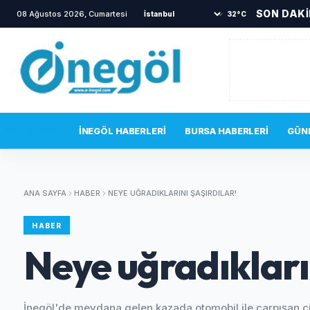
SON DAK
08 Ağustos 2026, Cumartesi
•
Yanına gelen sincabı elleriyle besledi
•
İneg
32°C
SON DAKIKA
İNEGÖL HABERLERI
BURSA HABERLERI
GÜN
ANA SAYFA
HABER
NEYE UĞRADIKLARINI ŞAŞIRDILAR!
HABER
Neye uğradıkların
İnegöl'de meydana gelen kazada otomobil ile çarpışan ci