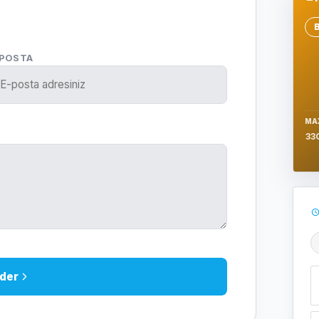
Se
-POSTA
MA
33
Ş
der