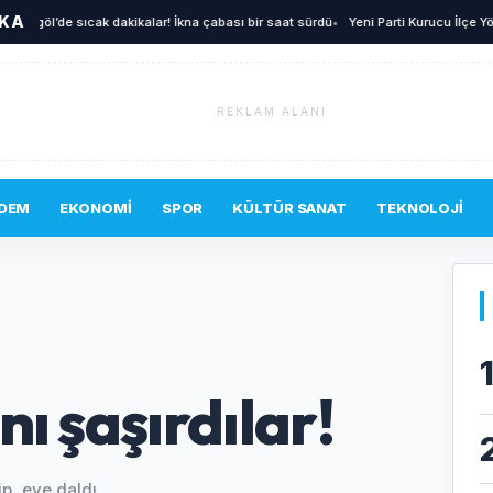
İKA
öl’de sıcak dakikalar! İkna çabası bir saat sürdü
•
Yeni Parti Kurucu İlçe Yönetimi 
REKLAM ALANI
DEM
EKONOMI
SPOR
KÜLTÜR SANAT
TEKNOLOJI
ı şaşırdılar!
p, eve daldı.