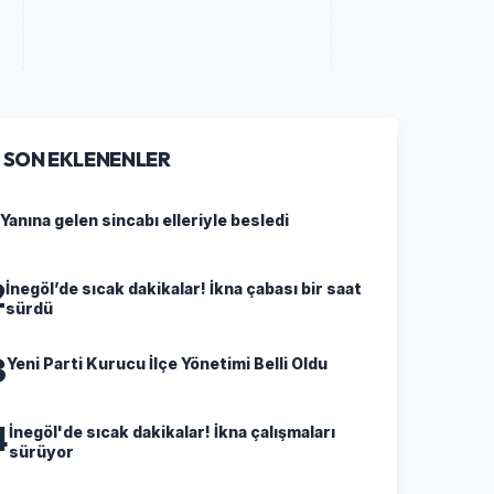
SON EKLENENLER
Yanına gelen sincabı elleriyle besledi
2
İnegöl’de sıcak dakikalar! İkna çabası bir saat
sürdü
3
Yeni Parti Kurucu İlçe Yönetimi Belli Oldu
4
İnegöl'de sıcak dakikalar! İkna çalışmaları
sürüyor