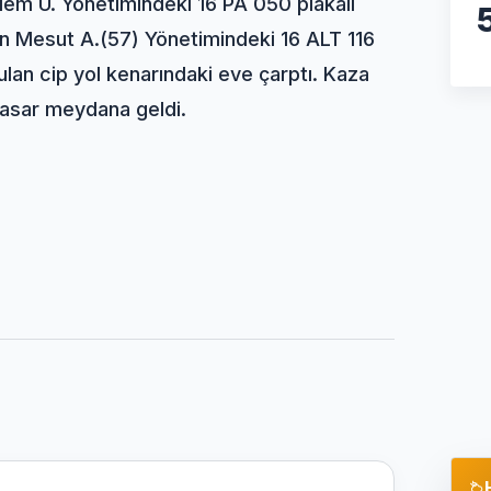
em Ü. Yönetimindeki 16 PA 050 plakalı
an Mesut A.(57) Yönetimindeki 16 ALT 116
rulan cip yol kenarındaki eve çarptı. Kaza
asar meydana geldi.