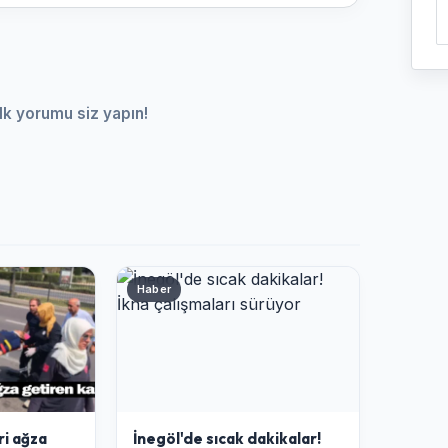
lk yorumu siz yapın!
Haber
ri ağza
İnegöl'de sıcak dakikalar!