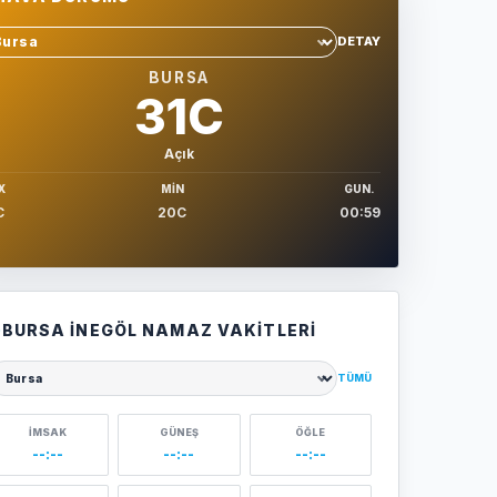
DETAY
hir sec
BURSA
31C
Açık
X
MIN
GUN.
C
20C
00:59
BURSA İNEGÖL NAMAZ VAKITLERI
TÜMÜ
ehir seçin
İMSAK
GÜNEŞ
ÖĞLE
--:--
--:--
--:--