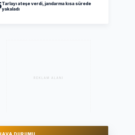
5
Tarlayı ateşe verdi, jandarma kısa sürede
yakaladı
REKLAM ALANI
HAVA DURUMU