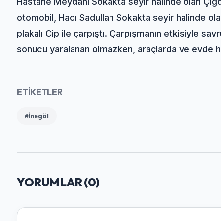
Hastane Meydanı Sokakta seyir halinde olan Çiğd
otomobil, Hacı Sadullah Sokakta seyir halinde ol
plakalı Cip ile çarpıştı. Çarpışmanın etkisiyle sav
sonucu yaralanan olmazken, araçlarda ve evde h
ETİKETLER
#İnegöl
YORUMLAR (
0
)