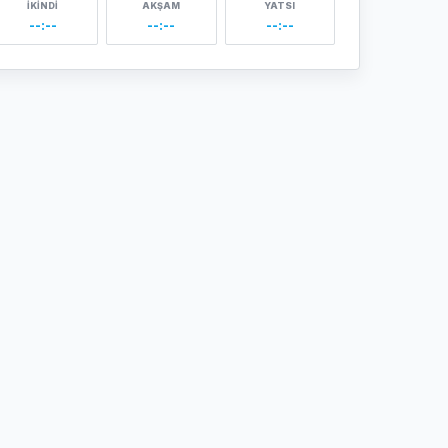
İKINDI
AKŞAM
YATSI
--:--
--:--
--:--