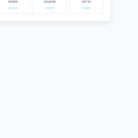
İKINDI
AKŞAM
YATSI
--:--
--:--
--:--