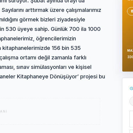
mı sürüyor. Şubat ayında orayı da
Sayılarını arttırmak üzere çalışmalarımız
Se
ıldığını görmek bizleri ziyadesiyle
bin 530 üyeye sahip. Günlük 700 ila 1000
itaphanelerimiz, öğrencilerimizin
a kitaphanelerimizde 156 bin 535
MA
alışma ortamı değil zamanla farklı
33
aması, sınav simülasyonları ve kişisel
ehaneler Kitaphaneye Dönüşüyor’ projesi bu
Ş
ANI