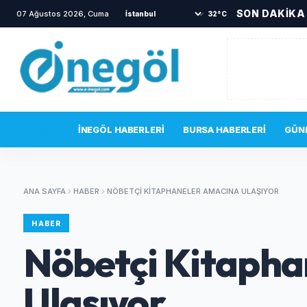
SON DAKİKA
07 Ağustos 2026, Cuma
•
İnegöl Devlet Hastanesi acil servisinde gergin
32°C
SON DAKIKA
İNEGÖL HABERLERI
BURSA HABERLERI
GÜN
ANA SAYFA
HABER
NÖBETÇI KITAPHANELER AMACINA ULAŞIYOR
HABER
Nöbetçi Kitapha
Ulaşıyor