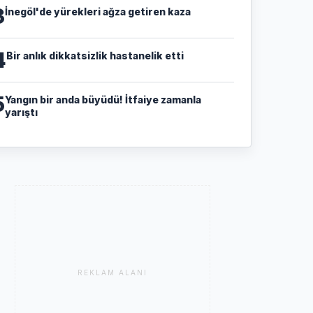
3
İnegöl'de yürekleri ağza getiren kaza
4
Bir anlık dikkatsizlik hastanelik etti
5
Yangın bir anda büyüdü! İtfaiye zamanla
yarıştı
REKLAM ALANI