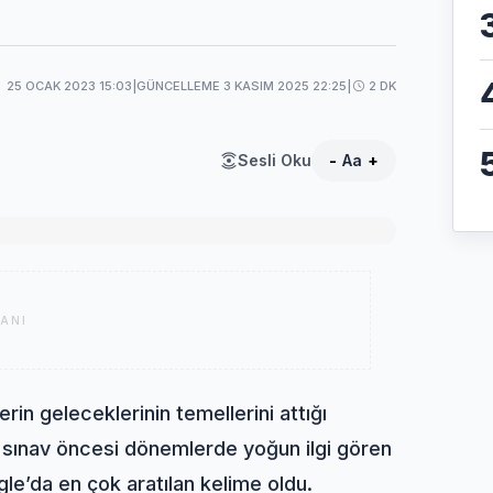
25 OCAK 2023 15:03
|
GÜNCELLEME 3 KASIM 2025 22:25
|
2 DK
Sesli Oku
-
Aa
+
ANI
rin geleceklerinin temellerini attığı
e sınav öncesi dönemlerde yoğun ilgi gören
le’da en çok aratılan kelime oldu.