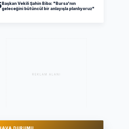
5
Başkan Vekili Şahin Biba: "Bursa'nın
geleceğini bütüncül bir anlayışla planlıyoruz"
REKLAM ALANI
HAVA DURUMU