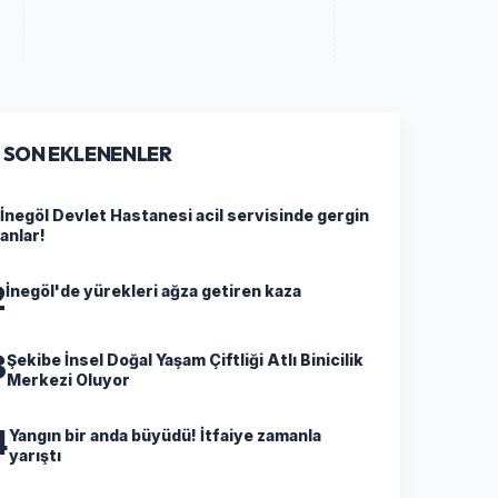
SON EKLENENLER
İnegöl Devlet Hastanesi acil servisinde gergin
anlar!
2
İnegöl'de yürekleri ağza getiren kaza
3
Şekibe İnsel Doğal Yaşam Çiftliği Atlı Binicilik
Merkezi Oluyor
4
Yangın bir anda büyüdü! İtfaiye zamanla
yarıştı