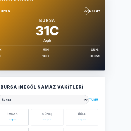
DETAY
hir sec
BURSA
31C
Açık
X
MIN
GUN.
C
18C
00:59
BURSA İNEGÖL NAMAZ VAKITLERI
TÜMÜ
ehir seçin
İMSAK
GÜNEŞ
ÖĞLE
--:--
--:--
--:--