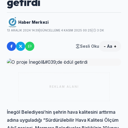
getirdi
Haber Merkezi
13 ARALIK 2024 14:39
|
GÜNCELLEME 4 KASIM 2025 00:25
|
3 DK
Sesli Oku
-
Aa
+
REKLAM ALANI
İnegöl Belediyesi’nin şehrin hava kalitesini arttırma
adına uyguladığı “Sürdürülebilir Hava Kalitesi Ölçüm
Ağı” projesi, Marmara Belediyeler Birliği’nin 10’uncu