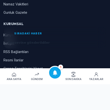
Namaz Vakitleri
Gunluk Gazete
KURUMSAL
SIRADAKİ HABER
Künye
Cezaevine gönderildiler
İletişim
RSS Bağlantıları
Resmi İlanlar
1
Çerez Tercihlerini Yönet
ANA SAYFA
GÜNDEM
SON DAKIKA
YAZARLAR
© 2026 İnegöl'ün yaşam portalı Tüm hakları saklıdır | Haber Yazılımı
:
Haberium