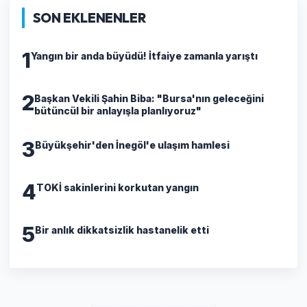
SON EKLENENLER
1
Yangın bir anda büyüdü! İtfaiye zamanla yarıştı
2
Başkan Vekili Şahin Biba: "Bursa'nın geleceğini
bütüncül bir anlayışla planlıyoruz"
3
Büyükşehir'den İnegöl'e ulaşım hamlesi
4
TOKİ sakinlerini korkutan yangın
5
Bir anlık dikkatsizlik hastanelik etti