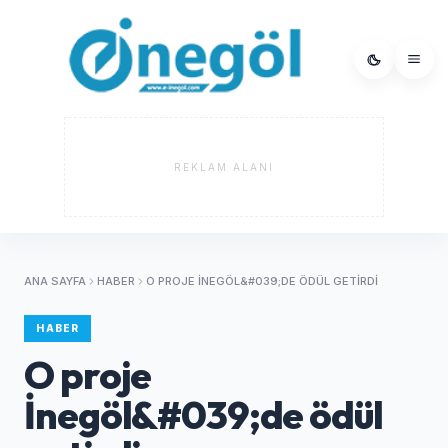
REKLAM ALANI
ANA SAYFA
HABER
O PROJE İNEGÖL&#039;DE ÖDÜL GETIRDI
HABER
O proje
İnegöl&#039;de ödül