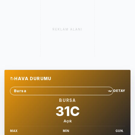
REKLAM ALANI
HAVA DURUMU
DETAY
Sehir sec
BURSA
31C
Açık
MAX
MIN
GUN.