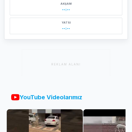
AKŞAM
--:--
YATSI
--:--
REKLAM ALANI
YouTube Videolarımız