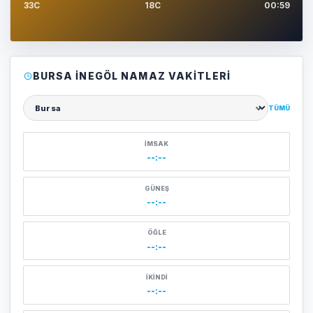
33C
18C
00:59
BURSA İNEGÖL NAMAZ VAKITLERI
TÜMÜ
Şehir seçin
İMSAK
--:--
GÜNEŞ
--:--
ÖĞLE
--:--
İKINDI
--:--