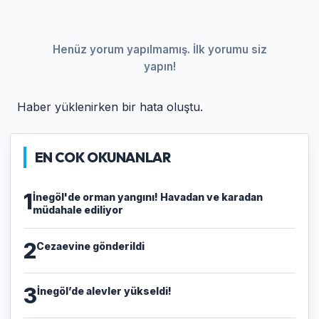
Henüz yorum yapılmamış. İlk yorumu siz
yapın!
Haber yüklenirken bir hata oluştu.
EN COK OKUNANLAR
1
İnegöl'de orman yangını! Havadan ve karadan
müdahale ediliyor
2
Cezaevine gönderildi
3
İnegöl’de alevler yükseldi!