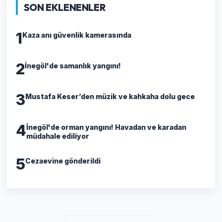
SON EKLENENLER
1
Kaza anı güvenlik kamerasında
2
İnegöl'de samanlık yangını!
3
Mustafa Keser’den müzik ve kahkaha dolu gece
4
İnegöl'de orman yangını! Havadan ve karadan
müdahale ediliyor
5
Cezaevine gönderildi