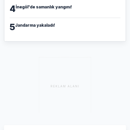
4
İnegöl'de samanlık yangını!
5
Jandarma yakaladı!
REKLAM ALANI