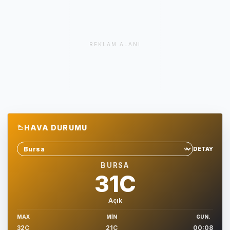
REKLAM ALANI
HAVA DURUMU
DETAY
Sehir sec
BURSA
31C
Açık
MAX
MIN
GUN.
32C
21C
00:08