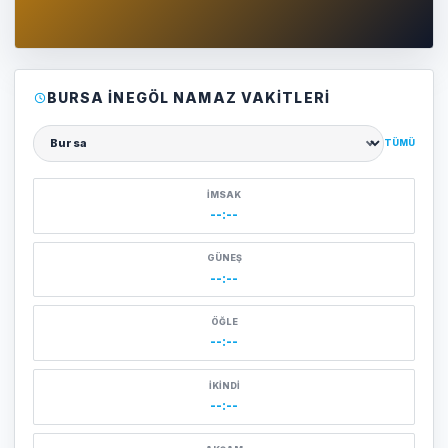
BURSA İNEGÖL NAMAZ VAKITLERI
TÜMÜ
Şehir seçin
İMSAK
--:--
GÜNEŞ
--:--
ÖĞLE
--:--
İKINDI
--:--