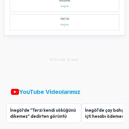
AKŞAM
--:--
YATSI
--:--
REKLAM ALANI
YouTube Videolarımız
İnegöl’de “Terzi kendi söküğünü
İnegöl'de çay bahçes
dikemez” dedirten görüntü
içti hesabı ödemedi