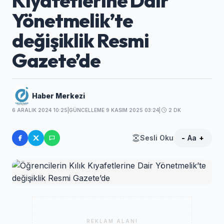
Kıyafetlerine Dair
Yönetmelik’te
değişiklik Resmi
Gazete’de
Haber Merkezi
6 ARALIK 2024 10:25
|
GÜNCELLEME 9 KASIM 2025 03:24
|
2 DK
Sesli Oku
-
Aa
+
REKLAM ALANI