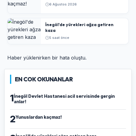
6 Ağustos 2026
İnegöl'de yürekleri ağza getiren
kaza
5 saat önce
Haber yüklenirken bir hata oluştu.
EN COK OKUNANLAR
1
İnegöl Devlet Hastanesi acil servisinde gergin
anlar!
2
Yunuslardan kaçmaz!