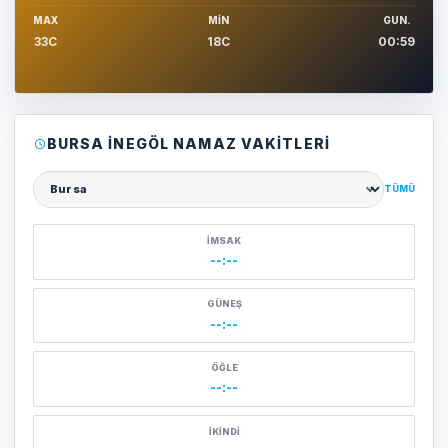
MAX
MIN
GUN.
33C
18C
00:59
BURSA İNEGÖL NAMAZ VAKITLERI
TÜMÜ
Şehir seçin
İMSAK
--:--
GÜNEŞ
--:--
ÖĞLE
--:--
İKINDI