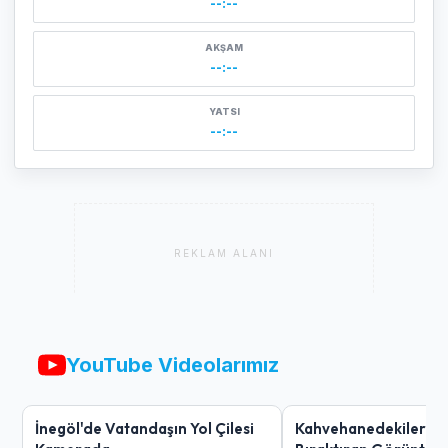
--:--
AKŞAM
--:--
YATSI
--:--
REKLAM ALANI
YouTube Videolarımız
İnegöl'de Vatandaşın Yol Çilesi
Kahvehanedekiler O