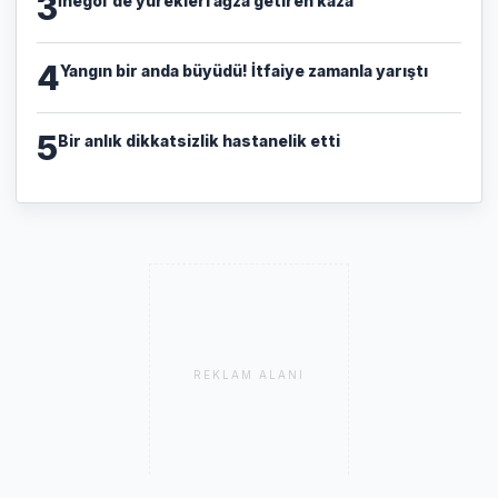
3
İnegöl'de yürekleri ağza getiren kaza
4
Yangın bir anda büyüdü! İtfaiye zamanla yarıştı
5
Bir anlık dikkatsizlik hastanelik etti
REKLAM ALANI