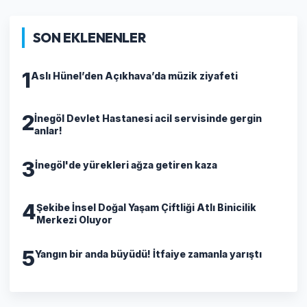
SON EKLENENLER
1
Aslı Hünel’den Açıkhava’da müzik ziyafeti
2
İnegöl Devlet Hastanesi acil servisinde gergin
anlar!
3
İnegöl'de yürekleri ağza getiren kaza
4
Şekibe İnsel Doğal Yaşam Çiftliği Atlı Binicilik
Merkezi Oluyor
5
Yangın bir anda büyüdü! İtfaiye zamanla yarıştı