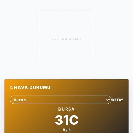
REKLAM ALANI
HAVA DURUMU
DETAY
Sehir sec
BURSA
31C
Açık