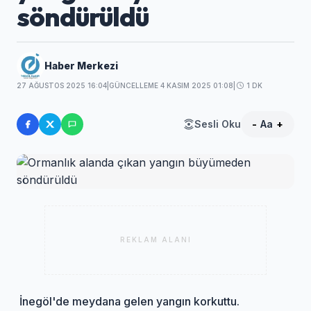
söndürüldü
Haber Merkezi
27 AĞUSTOS 2025 16:04
|
GÜNCELLEME 4 KASIM 2025 01:08
|
1 DK
Sesli Oku
-
Aa
+
REKLAM ALANI
İnegöl'de meydana gelen yangın korkuttu.