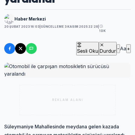
Haber Merkezi
20 ŞUBAT 2023 16:03
|
GÜNCELLEME 3 KASIM 2025 22:28
|
1 DK
-
Aa
+
Sesli Oku
Durdur
REKLAM ALANI
Süleymaniye Mahallesinde meydana gelen kazada
otomobil ile çarpışan motosikletin sürücüsü yaralandı.