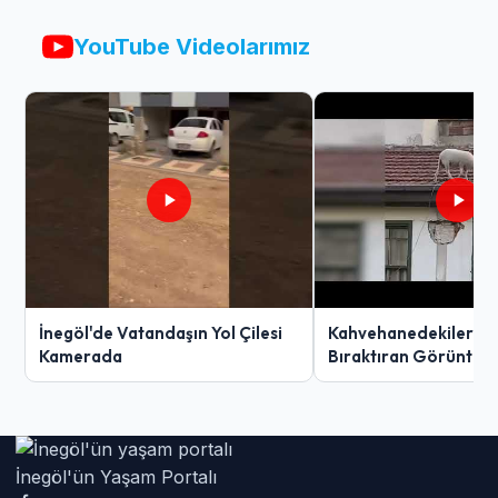
YouTube Videolarımız
İnegöl'de Vatandaşın Yol Çilesi
Kahvehanedekiler O
Kamerada
Bıraktıran Görüntü!
İnegöl'ün Yaşam Portalı