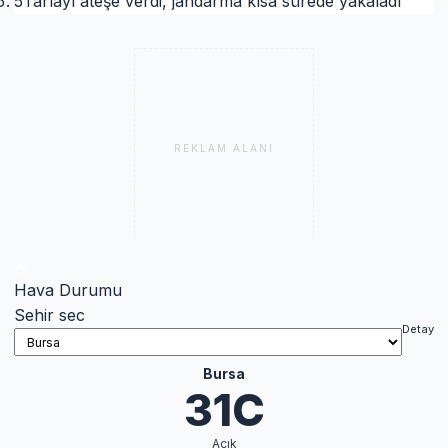
5
Tarlayı ateşe verdi, jandarma kısa sürede yakaladı
REKLAM ALANI
Hava Durumu
Sehir sec
Detay
Bursa
31C
Açık