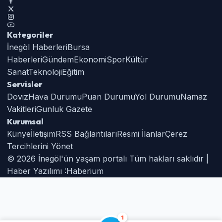
Kategoriler
İnegöl Haberleri
Bursa
Haberleri
Gündem
Ekonomi
Spor
Kültür
Sanat
Teknoloji
Eğitim
Servisler
Doviz
Hava Durumu
Puan Durumu
Yol Durumu
Namaz
Vakitleri
Gunluk Gazete
Kurumsal
Künye
İletişim
RSS Bağlantıları
Resmi İlanlar
Çerez
Tercihlerini Yönet
© 2026 İnegöl'ün yaşam portalı Tüm hakları saklıdır |
Haber Yazılımı :
Haberium
1