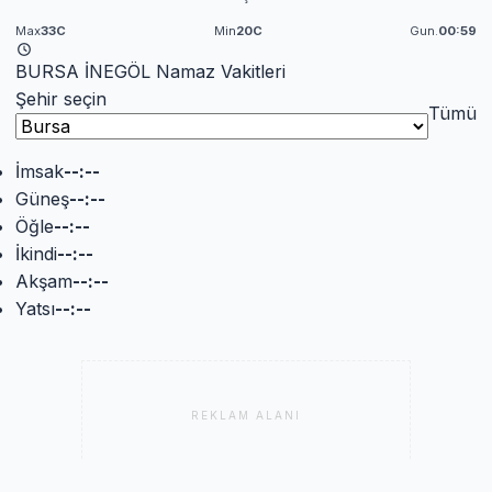
Max
33C
Min
20C
Gun.
00:59
BURSA İNEGÖL Namaz Vakitleri
Şehir seçin
Tümü
İmsak
--:--
Güneş
--:--
Öğle
--:--
İkindi
--:--
Akşam
--:--
Yatsı
--:--
REKLAM ALANI