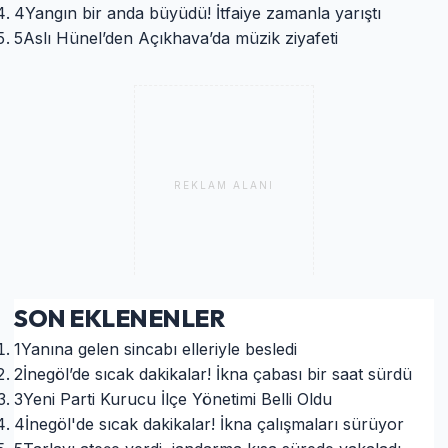
4
Yangın bir anda büyüdü! İtfaiye zamanla yarıştı
5
Aslı Hünel’den Açıkhava’da müzik ziyafeti
REKLAM ALANI
SON EKLENENLER
1
Yanına gelen sincabı elleriyle besledi
2
İnegöl’de sıcak dakikalar! İkna çabası bir saat sürdü
3
Yeni Parti Kurucu İlçe Yönetimi Belli Oldu
4
İnegöl'de sıcak dakikalar! İkna çalışmaları sürüyor