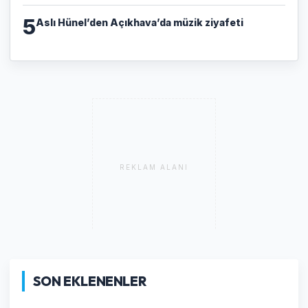
5
Aslı Hünel’den Açıkhava’da müzik ziyafeti
REKLAM ALANI
SON EKLENENLER