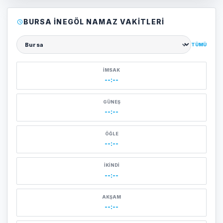
BURSA İNEGÖL NAMAZ VAKITLERI
TÜMÜ
Şehir seçin
İMSAK
--:--
GÜNEŞ
--:--
ÖĞLE
--:--
İKINDI
--:--
AKŞAM
--:--