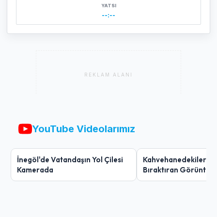
YATSI
--:--
REKLAM ALANI
YouTube Videolarımız
İnegöl'de Vatandaşın Yol Çilesi
Kahvehanedekiler O
Kamerada
Bıraktıran Görüntü!