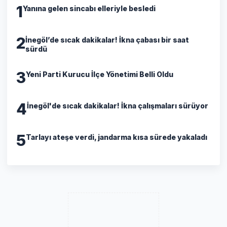
1
Yanına gelen sincabı elleriyle besledi
2
İnegöl’de sıcak dakikalar! İkna çabası bir saat
sürdü
3
Yeni Parti Kurucu İlçe Yönetimi Belli Oldu
4
İnegöl'de sıcak dakikalar! İkna çalışmaları sürüyor
5
Tarlayı ateşe verdi, jandarma kısa sürede yakaladı