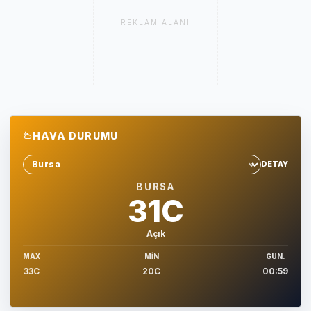
REKLAM ALANI
HAVA DURUMU
DETAY
Sehir sec
BURSA
31C
Açık
MAX
MIN
GUN.
33C
20C
00:59