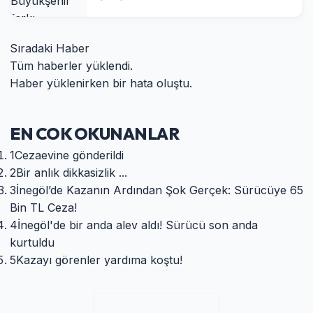
Sıradaki Haber
Tüm haberler yüklendi.
Haber yüklenirken bir hata oluştu.
EN COK OKUNANLAR
1
Cezaevine gönderildi
2
Bir anlık dikkasizlik ...
3
​İnegöl’de Kazanın Ardından Şok Gerçek: Sürücüye 65
Bin TL Ceza!
4
İnegöl'de bir anda alev aldı! Sürücü son anda
kurtuldu
5
Kazayı görenler yardıma koştu!