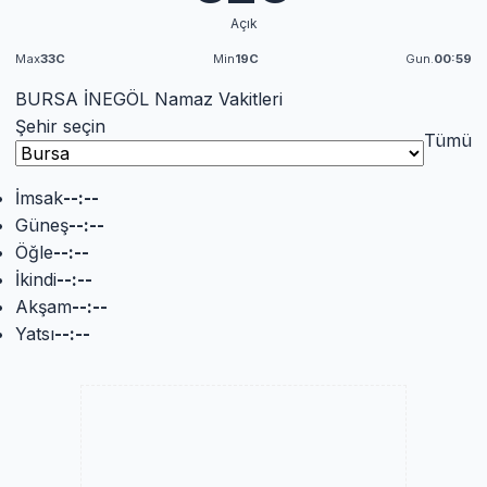
Açık
Max
33C
Min
19C
Gun.
00:59
BURSA İNEGÖL Namaz Vakitleri
Şehir seçin
Tümü
İmsak
--:--
Güneş
--:--
Öğle
--:--
İkindi
--:--
Akşam
--:--
Yatsı
--:--