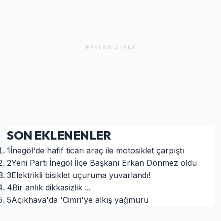
REKLAM ALANI
SON EKLENENLER
1
İnegöl'de hafif ticari araç ile motosiklet çarpıştı
2
Yeni Parti İnegöl İlçe Başkanı Erkan Dönmez oldu
3
Elektrikli bisiklet uçuruma yuvarlandı!
4
Bir anlık dikkasizlik ...
5
Açıkhava'da 'Cimri'ye alkış yağmuru