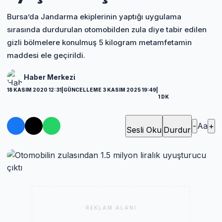
Bursa’da Jandarma ekiplerinin yaptığı uygulama
sırasında durdurulan otomobilden zula diye tabir edilen
gizli bölmelere konulmuş 5 kilogram metamfetamin
maddesi ele geçirildi.
Haber Merkezi
18 KASIM 2020 12:31
|
GÜNCELLEME 3 KASIM 2025 19:49
|
1 DK
-
Aa
+
Sesli Oku
Durdur
REKLAM ALANI