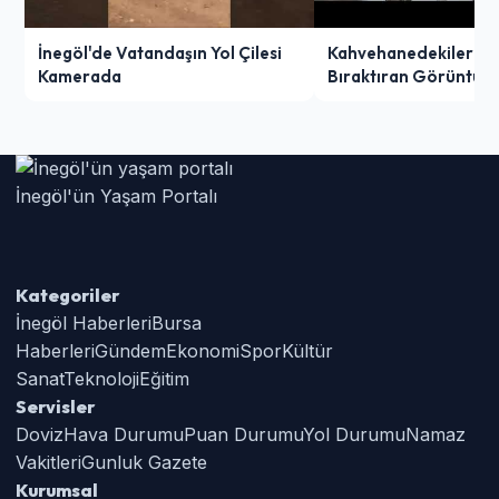
İnegöl'de Vatandaşın Yol Çilesi
Kahvehanedekiler O
Kamerada
Bıraktıran Görüntü!
İnegöl'ün Yaşam Portalı
Kategoriler
İnegöl Haberleri
Bursa
Haberleri
Gündem
Ekonomi
Spor
Kültür
Sanat
Teknoloji
Eğitim
Servisler
Doviz
Hava Durumu
Puan Durumu
Yol Durumu
Namaz
Vakitleri
Gunluk Gazete
Kurumsal