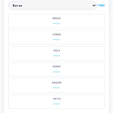
TÜMÜ
Şehir seçin
İMSAK
--:--
GÜNEŞ
--:--
ÖĞLE
--:--
İKINDI
--:--
AKŞAM
--:--
YATSI
--:--