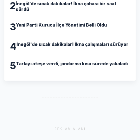
2
İnegöl’de sıcak dakikalar! İkna çabası bir saat
sürdü
3
Yeni Parti Kurucu İlçe Yönetimi Belli Oldu
4
İnegöl'de sıcak dakikalar! İkna çalışmaları sürüyor
5
Tarlayı ateşe verdi, jandarma kısa sürede yakaladı
REKLAM ALANI