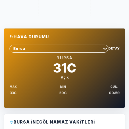
HAVA DURUMU
DETAY
Sehir sec
BURSA
31C
Açık
MAX
MIN
GUN.
33C
20C
00:59
BURSA İNEGÖL NAMAZ VAKITLERI