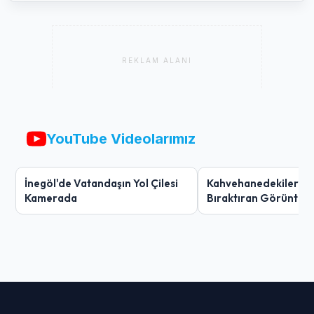
REKLAM ALANI
YouTube Videolarımız
İnegöl'de Vatandaşın Yol Çilesi
Kahvehanedekiler O
Kamerada
Bıraktıran Görüntü!