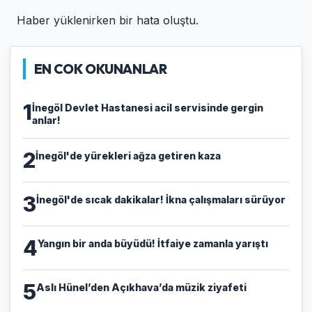
Haber yüklenirken bir hata oluştu.
EN COK OKUNANLAR
1
İnegöl Devlet Hastanesi acil servisinde gergin
anlar!
2
İnegöl'de yürekleri ağza getiren kaza
3
İnegöl'de sıcak dakikalar! İkna çalışmaları sürüyor
4
Yangın bir anda büyüdü! İtfaiye zamanla yarıştı
5
Aslı Hünel’den Açıkhava’da müzik ziyafeti