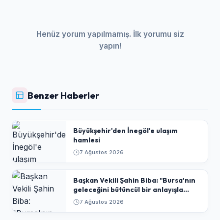
Henüz yorum yapılmamış. İlk yorumu siz
yapın!
Benzer Haberler
Büyükşehir'den İnegöl'e ulaşım
hamlesi
7 Ağustos 2026
Başkan Vekili Şahin Biba: "Bursa'nın
geleceğini bütüncül bir anlayışla
planlıyoruz"
7 Ağustos 2026