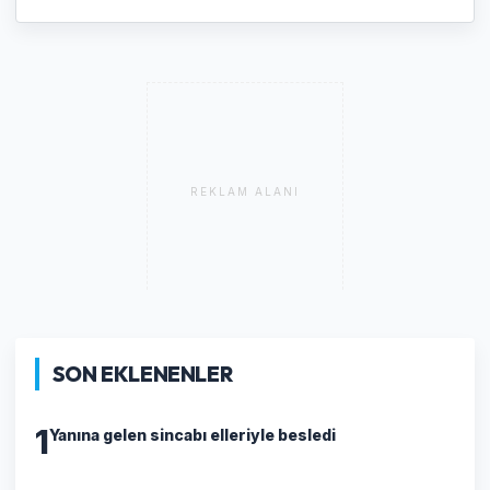
REKLAM ALANI
SON EKLENENLER
1
Yanına gelen sincabı elleriyle besledi