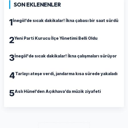
SON EKLENENLER
1
İnegöl’de sıcak dakikalar! İkna çabası bir saat sürdü
2
Yeni Parti Kurucu İlçe Yönetimi Belli Oldu
3
İnegöl'de sıcak dakikalar! İkna çalışmaları sürüyor
4
Tarlayı ateşe verdi, jandarma kısa sürede yakaladı
5
Aslı Hünel’den Açıkhava’da müzik ziyafeti