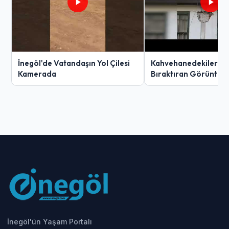
İnegöl'de Vatandaşın Yol Çilesi
Kahvehanedekiler O
Kamerada
Bıraktıran Görüntü!
İnegöl'ün Yaşam Portalı