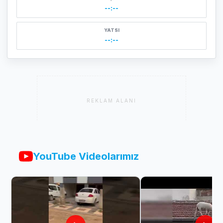
--:--
YATSI
--:--
REKLAM ALANI
YouTube Videolarımız