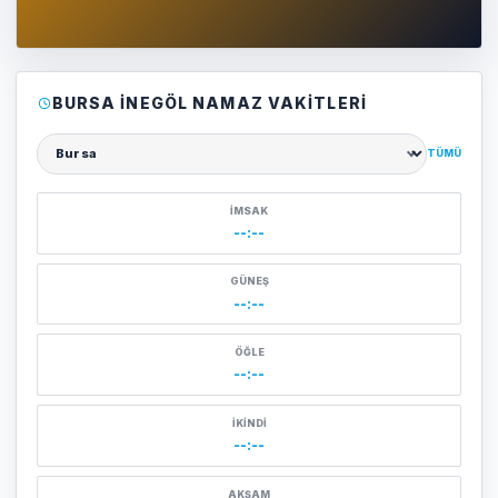
BURSA İNEGÖL NAMAZ VAKITLERI
TÜMÜ
Şehir seçin
İMSAK
--:--
GÜNEŞ
--:--
ÖĞLE
--:--
İKINDI
--:--
AKŞAM