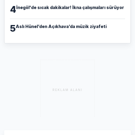
4
İnegöl'de sıcak dakikalar! İkna çalışmaları sürüyor
5
Aslı Hünel’den Açıkhava’da müzik ziyafeti
REKLAM ALANI