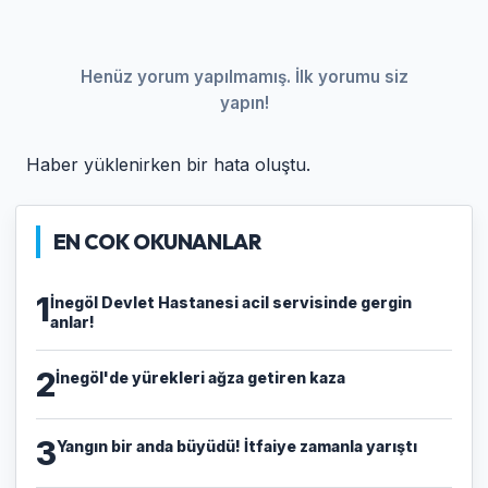
Henüz yorum yapılmamış. İlk yorumu siz
yapın!
Haber yüklenirken bir hata oluştu.
EN COK OKUNANLAR
1
İnegöl Devlet Hastanesi acil servisinde gergin
anlar!
2
İnegöl'de yürekleri ağza getiren kaza
3
Yangın bir anda büyüdü! İtfaiye zamanla yarıştı