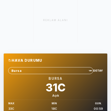
REKLAM ALANI
HAVA DURUMU
DETAY
Sehir sec
BURSA
31C
Açık
MAX
MIN
GUN.
33C
18C
00:59