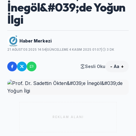
İnegöl&#039;de Yoğun
İlgi
Haber Merkezi
21 AĞUSTOS 2025 14:54
|
GÜNCELLEME 4 KASIM 2025 01:07
|
3 DK
Sesli Oku
-
Aa
+
REKLAM ALANI