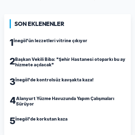
SON EKLENENLER
1
İnegöl'ün lezzetleri vitrine çıkıyor
2
Başkan Vekili Biba: "Şehir Hastanesi otoparkı bu ay
hizmete açılacak"
3
İnegöl'de kontrolsüz kavşakta kaza!
4
Alanyurt Yüzme Havuzunda Yapım Çalışmaları
Sürüyor
5
İnegöl'de korkutan kaza