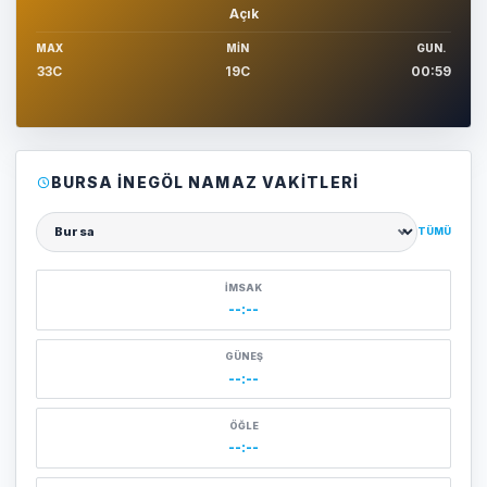
Açık
MAX
MIN
GUN.
33C
19C
00:59
BURSA İNEGÖL NAMAZ VAKITLERI
TÜMÜ
Şehir seçin
İMSAK
--:--
GÜNEŞ
--:--
ÖĞLE
--:--