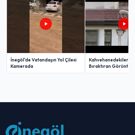
İnegöl'de Vatandaşın Yol Çilesi
Kahvehanedekiler O
Kamerada
Bıraktıran Görüntü!