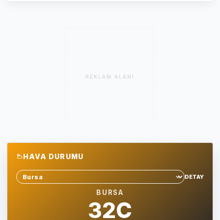
REKLAM ALANI
HAVA DURUMU
DETAY
Sehir sec
BURSA
32C