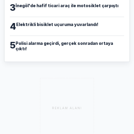
3
İnegöl'de hafif ticari araç ile motosiklet çarpıştı
4
Elektrikli bisiklet uçuruma yuvarlandı!
5
Polisi alarma geçirdi, gerçek sonradan ortaya
çıktı!
REKLAM ALANI