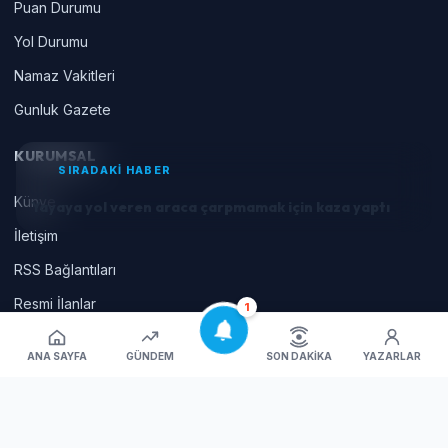
Puan Durumu
Yol Durumu
Namaz Vakitleri
Gunluk Gazete
KURUMSAL
SIRADAKİ HABER
Künye
Yayaya yol veren araca çarpmamak için kaza yaptı
İletişim
RSS Bağlantıları
Resmi İlanlar
1
Çerez Tercihlerini Yönet
ANA SAYFA
GÜNDEM
SON DAKIKA
YAZARLAR