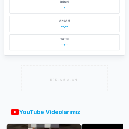
İKINDI
--:--
AKŞAM
--:--
YATSI
--:--
REKLAM ALANI
YouTube Videolarımız