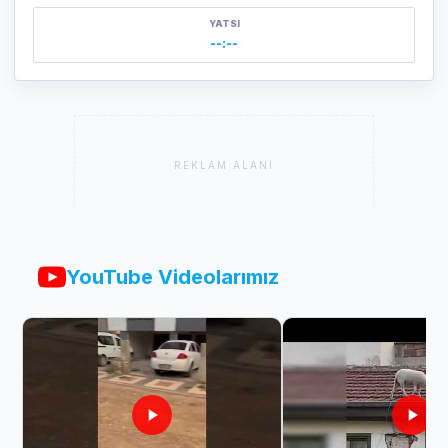
YATSI
--:--
REKLAM ALANI
YouTube Videolarımız