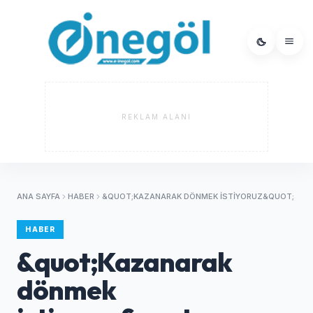
REKLAM ALANI
ANA SAYFA
HABER
&QUOT;KAZANARAK DÖNMEK ISTIYORUZ&QUOT;
HABER
&quot;Kazanarak
dönmek