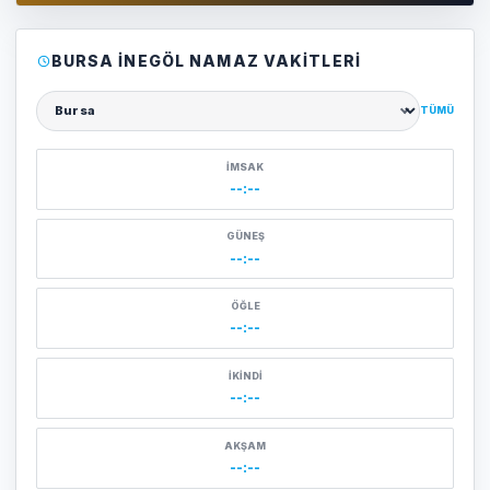
BURSA İNEGÖL NAMAZ VAKITLERI
TÜMÜ
Şehir seçin
İMSAK
--:--
GÜNEŞ
--:--
ÖĞLE
--:--
İKINDI
--:--
AKŞAM
--:--