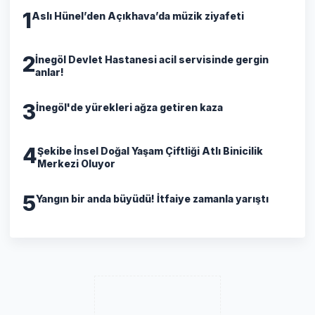
1
Aslı Hünel’den Açıkhava’da müzik ziyafeti
2
İnegöl Devlet Hastanesi acil servisinde gergin
anlar!
3
İnegöl'de yürekleri ağza getiren kaza
4
Şekibe İnsel Doğal Yaşam Çiftliği Atlı Binicilik
Merkezi Oluyor
5
Yangın bir anda büyüdü! İtfaiye zamanla yarıştı