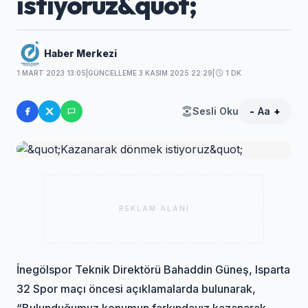
istiyoruz&quot;
Haber Merkezi
1 MART 2023 13:05
|
GÜNCELLEME 3 KASIM 2025 22:29
|
1 DK
Sesli Oku
-
Aa
+
REKLAM ALANI
İnegölspor Teknik Direktörü Bahaddin Güneş, Isparta
32 Spor maçı öncesi açıklamalarda bulunarak,
“Bulunduğumuz konumun farkındayız kazanarak