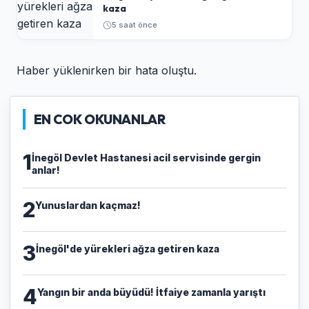
kaza
5 saat önce
Haber yüklenirken bir hata oluştu.
EN COK OKUNANLAR
1
İnegöl Devlet Hastanesi acil servisinde gergin
anlar!
2
Yunuslardan kaçmaz!
3
İnegöl'de yürekleri ağza getiren kaza
4
Yangın bir anda büyüdü! İtfaiye zamanla yarıştı