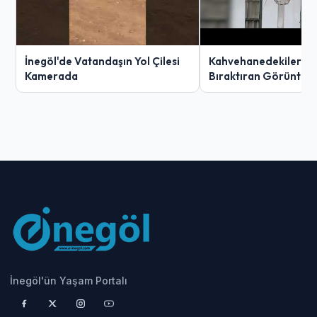
İnegöl'de Vatandaşın Yol Çilesi
Kahvehanedekiler O
Kamerada
Bıraktıran Görüntü!
İnegöl'ün Yaşam Portalı