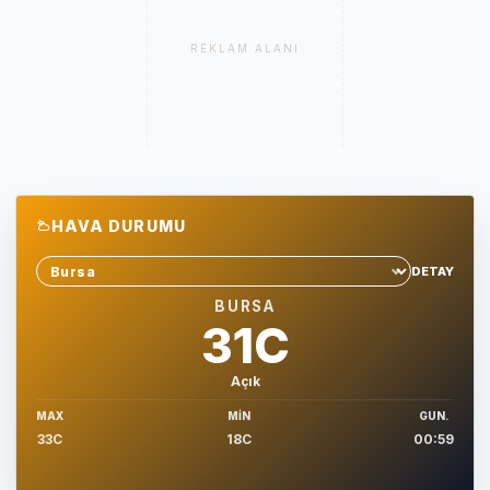
REKLAM ALANI
HAVA DURUMU
DETAY
Sehir sec
BURSA
31C
Açık
MAX
MIN
GUN.
33C
18C
00:59