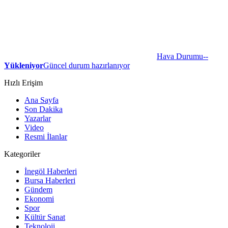
Hava Durumu
--
Yükleniyor
Güncel durum hazırlanıyor
Hızlı Erişim
Ana Sayfa
Son Dakika
Yazarlar
Video
Resmi İlanlar
Kategoriler
İnegöl Haberleri
Bursa Haberleri
Gündem
Ekonomi
Spor
Kültür Sanat
Teknoloji