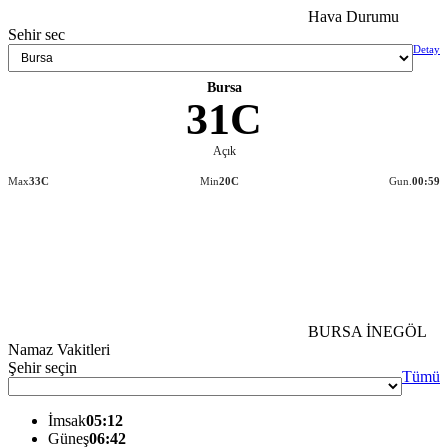
Hava Durumu
Sehir sec
Detay
Bursa
31C
Açık
Max
33C
Min
20C
Gun.
00:59
BURSA İNEGÖL
Namaz Vakitleri
Şehir seçin
Tümü
İmsak
05:12
Güneş
06:42