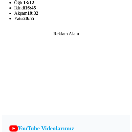
Öğle
13:12
İkindi
16:45
Akşam
19:32
Yatsı
20:55
Reklam Alanı
YouTube Videolarımız