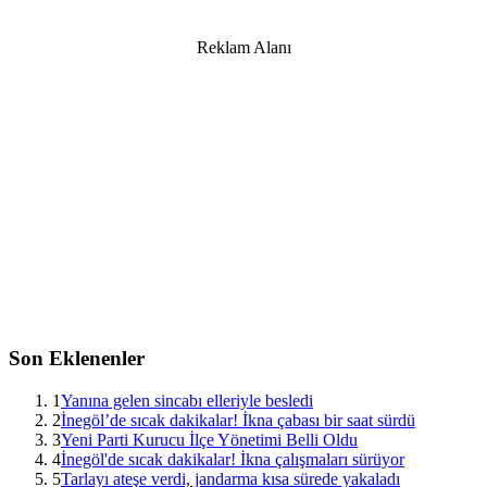
Reklam Alanı
Son Eklenenler
1
Yanına gelen sincabı elleriyle besledi
2
İnegöl’de sıcak dakikalar! İkna çabası bir saat sürdü
3
Yeni Parti Kurucu İlçe Yönetimi Belli Oldu
4
İnegöl'de sıcak dakikalar! İkna çalışmaları sürüyor
5
Tarlayı ateşe verdi, jandarma kısa sürede yakaladı