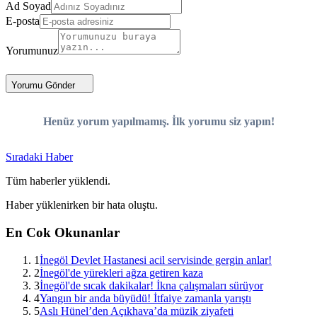
Ad Soyad
E-posta
Yorumunuz
Yorumu Gönder
Henüz yorum yapılmamış. İlk yorumu siz yapın!
Sıradaki Haber
Tüm haberler yüklendi.
Haber yüklenirken bir hata oluştu.
En Cok Okunanlar
1
İnegöl Devlet Hastanesi acil servisinde gergin anlar!
2
İnegöl'de yürekleri ağza getiren kaza
3
İnegöl'de sıcak dakikalar! İkna çalışmaları sürüyor
4
Yangın bir anda büyüdü! İtfaiye zamanla yarıştı
5
Aslı Hünel’den Açıkhava’da müzik ziyafeti