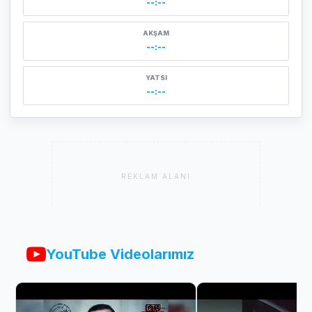
--:--
AKŞAM
--:--
YATSI
--:--
REKLAM ALANI
YouTube Videolarımız