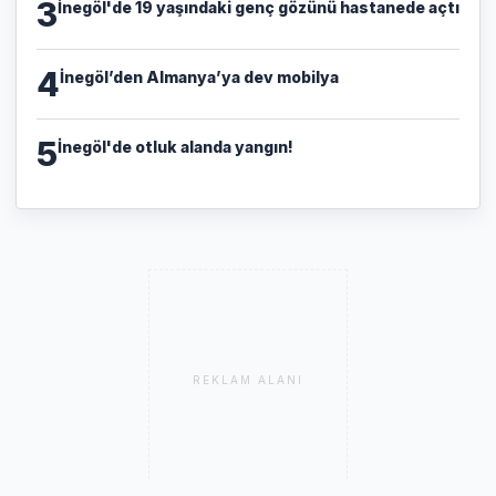
3
İnegöl'de 19 yaşındaki genç gözünü hastanede açtı
4
İnegöl’den Almanya’ya dev mobilya
5
İnegöl'de otluk alanda yangın!
REKLAM ALANI