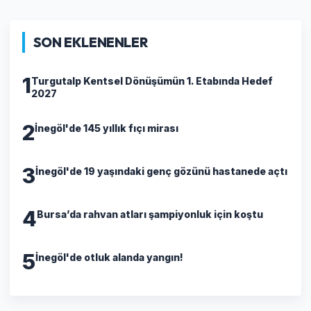
SON EKLENENLER
1
Turgutalp Kentsel Dönüşümün 1. Etabında Hedef
2027
2
İnegöl'de 145 yıllık fıçı mirası
3
İnegöl'de 19 yaşındaki genç gözünü hastanede açtı
4
Bursa’da rahvan atları şampiyonluk için koştu
5
İnegöl'de otluk alanda yangın!