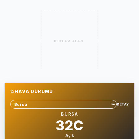
REKLAM ALANI
HAVA DURUMU
DETAY
Sehir sec
BURSA
32C
Açık