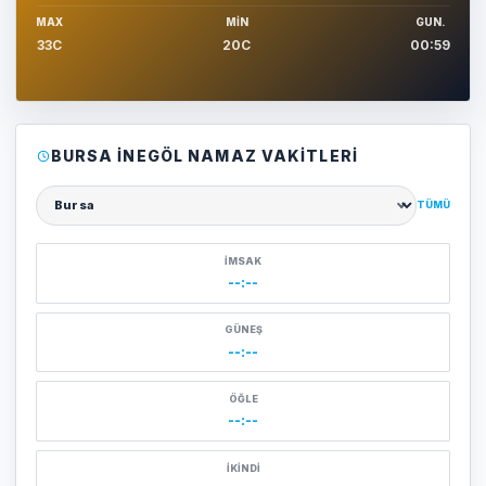
MAX
MIN
GUN.
33C
20C
00:59
BURSA İNEGÖL NAMAZ VAKITLERI
TÜMÜ
Şehir seçin
İMSAK
--:--
GÜNEŞ
--:--
ÖĞLE
--:--
İKINDI