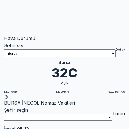
Hava Durumu
Sehir sec
Detay
Bursa
32C
Açık
Max
33C
Min
20C
Gun.
00:59
BURSA İNEGÖL Namaz Vakitleri
Şehir seçin
Tümü
İmsak
05:12