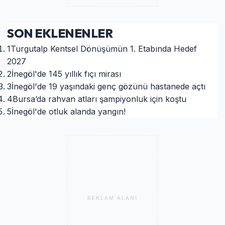
SON EKLENENLER
1
Turgutalp Kentsel Dönüşümün 1. Etabında Hedef
2027
2
İnegöl'de 145 yıllık fıçı mirası
3
İnegöl'de 19 yaşındaki genç gözünü hastanede açtı
4
Bursa’da rahvan atları şampiyonluk için koştu
5
İnegöl'de otluk alanda yangın!
REKLAM ALANI