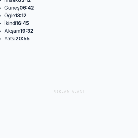
Güneş
06:42
Öğle
13:12
İkindi
16:45
Akşam
19:32
Yatsı
20:55
REKLAM ALANI