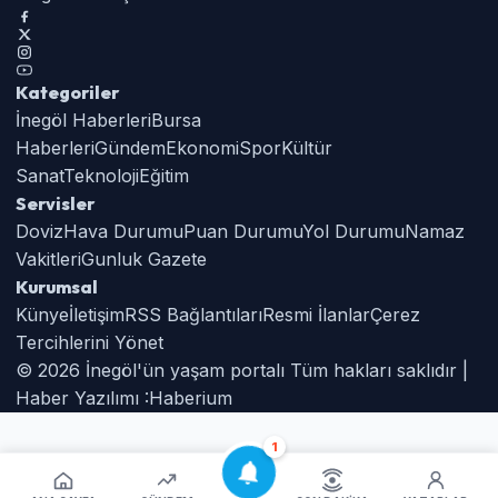
Kategoriler
İnegöl Haberleri
Bursa
Haberleri
Gündem
Ekonomi
Spor
Kültür
Sanat
Teknoloji
Eğitim
Servisler
Doviz
Hava Durumu
Puan Durumu
Yol Durumu
Namaz
Vakitleri
Gunluk Gazete
Kurumsal
Künye
İletişim
RSS Bağlantıları
Resmi İlanlar
Çerez
Tercihlerini Yönet
© 2026 İnegöl'ün yaşam portalı Tüm hakları saklıdır |
Haber Yazılımı :
Haberium
1