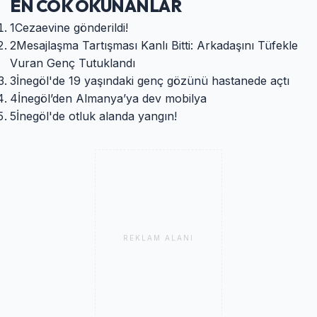
EN COK OKUNANLAR
1
Cezaevine gönderildi!
2
​Mesajlaşma Tartışması Kanlı Bitti: Arkadaşını Tüfekle
Vuran Genç Tutuklandı
3
İnegöl'de 19 yaşındaki genç gözünü hastanede açtı
4
İnegöl’den Almanya’ya dev mobilya
5
İnegöl'de otluk alanda yangın!
REKLAM ALANI