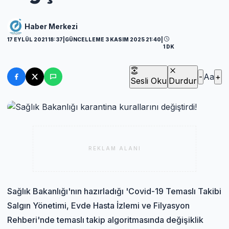
Haber Merkezi
17 EYLÜL 2021 18:37
|
GÜNCELLEME 3 KASIM 2025 21:40
|
1 DK
-
Aa
+
Sesli Oku
Durdur
REKLAM ALANI
Sağlık Bakanlığı'nın hazırladığı 'Covid-19 Temaslı Takibi
Salgın Yönetimi, Evde Hasta İzlemi ve Filyasyon
Rehberi'nde temaslı takip algoritmasında değişiklik