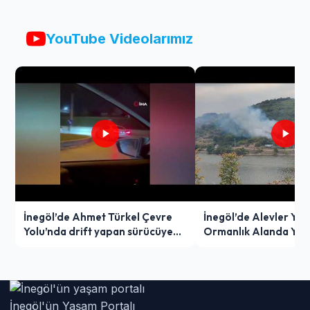
YouTube Videolarımız
İnegöl’de Ahmet Türkel Çevre
İnegöl’de Alevler Yük
Yolu’nda drift yapan sürücüye
Ormanlık Alanda Yang
ağır ceza
İnegöl'ün Yaşam Portalı