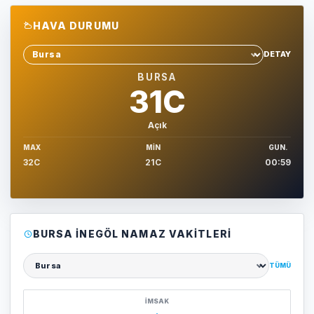
HAVA DURUMU
DETAY
Sehir sec
BURSA
31C
Açık
MAX
MIN
GUN.
32C
21C
00:59
BURSA İNEGÖL NAMAZ VAKITLERI
TÜMÜ
Şehir seçin
İMSAK