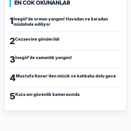
EN COK OKUNANLAR
1
İnegöl'de orman yangını! Havadan ve karadan
müdahale ediliyor
2
Cezaevine gönderildi
3
İnegöl'de samanlık yangını!
4
Mustafa Keser’den müzik ve kahkaha dolu gece
5
Kaza anı güvenlik kamerasında