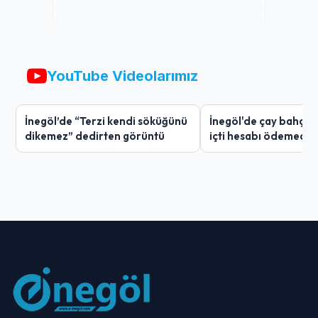
YouTube Videolarımız
İnegöl’de “Terzi kendi söküğünü
İnegöl'de çay bahçes
dikemez” dedirten görüntü
içti hesabı ödemedi