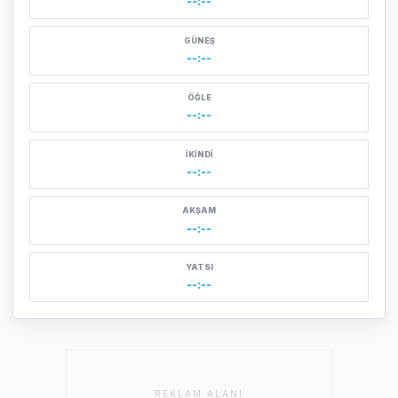
--:--
GÜNEŞ
--:--
ÖĞLE
--:--
İKINDI
--:--
AKŞAM
--:--
YATSI
--:--
REKLAM ALANI