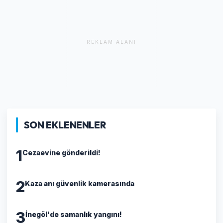
REKLAM ALANI
SON EKLENENLER
1
Cezaevine gönderildi!
2
Kaza anı güvenlik kamerasında
3
İnegöl'de samanlık yangını!