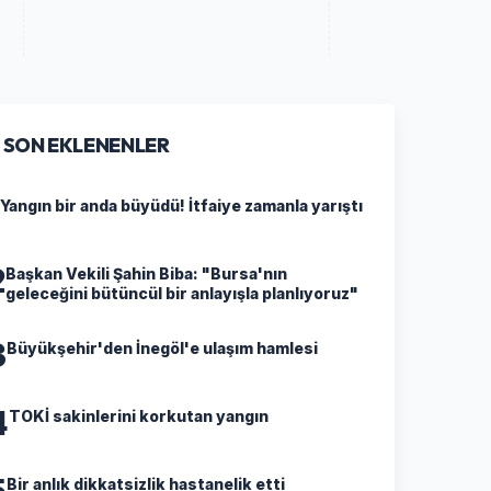
SON EKLENENLER
Yangın bir anda büyüdü! İtfaiye zamanla yarıştı
2
Başkan Vekili Şahin Biba: "Bursa'nın
geleceğini bütüncül bir anlayışla planlıyoruz"
3
Büyükşehir'den İnegöl'e ulaşım hamlesi
4
TOKİ sakinlerini korkutan yangın
5
Bir anlık dikkatsizlik hastanelik etti