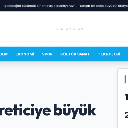
eceğini bütüncül bir anlayışla planlıyoruz"
•
Yangın bir anda büyüdü! İtfaiye zaman
REKLAM ALANI
DEM
EKONOMI
SPOR
KÜLTÜR SANAT
TEKNOLOJI
reticiye büyük