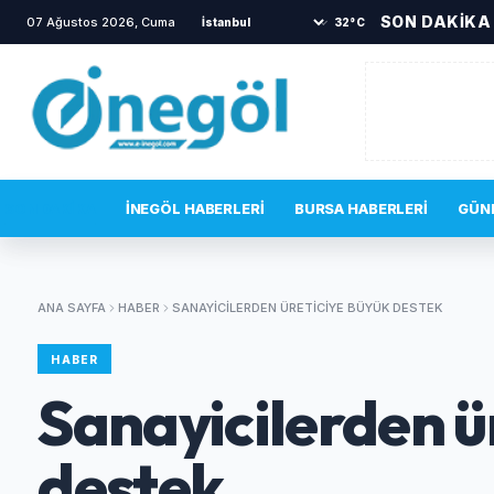
SON DAKİKA
07 Ağustos 2026, Cuma
•
Başkan Vekili Şahin Biba: "Bursa'nın gel
32°C
SON DAKIKA
İNEGÖL HABERLERI
BURSA HABERLERI
GÜN
ANA SAYFA
HABER
SANAYICILERDEN ÜRETICIYE BÜYÜK DESTEK
HABER
Sanayicilerden ü
destek