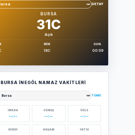
DETAY
hir sec
BURSA
31C
Açık
X
MIN
GUN.
C
18C
00:59
BURSA İNEGÖL NAMAZ VAKITLERI
TÜMÜ
ehir seçin
İMSAK
GÜNEŞ
ÖĞLE
--:--
--:--
--:--
İKINDI
AKŞAM
YATSI