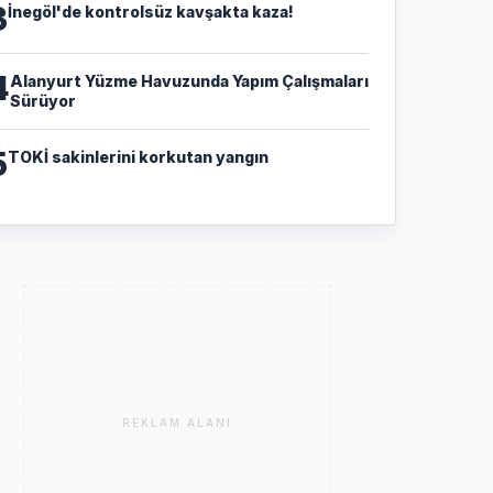
3
İnegöl'de kontrolsüz kavşakta kaza!
4
Alanyurt Yüzme Havuzunda Yapım Çalışmaları
Sürüyor
5
TOKİ sakinlerini korkutan yangın
REKLAM ALANI