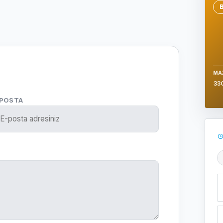
Se
MA
33
-POSTA
Ş