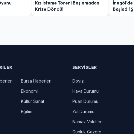
Oyunu
Kız İsteme Töreni Başlamadan
İnegöl'de
Krize Döndü!
Başladı! 
Yakalanan
RILER
SERVISLER
berleri
Bursa Haberleri
Doviz
Ekonomi
Hava Durumu
Kültür Sanat
Puan Durumu
Eğitim
Yol Durumu
Namaz Vakitleri
Gunluk Gazete