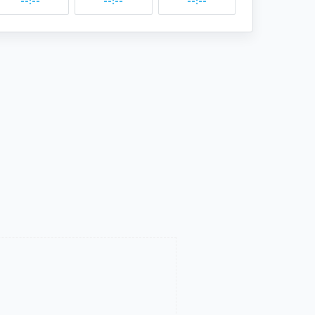
--:--
--:--
--:--