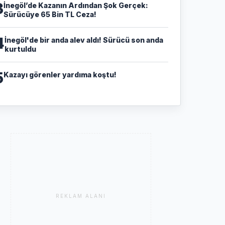
3
​İnegöl’de Kazanın Ardından Şok Gerçek:
Sürücüye 65 Bin TL Ceza!
4
İnegöl'de bir anda alev aldı! Sürücü son anda
kurtuldu
5
Kazayı görenler yardıma koştu!
REKLAM ALANI