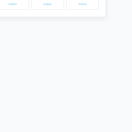
--:--
--:--
--:--