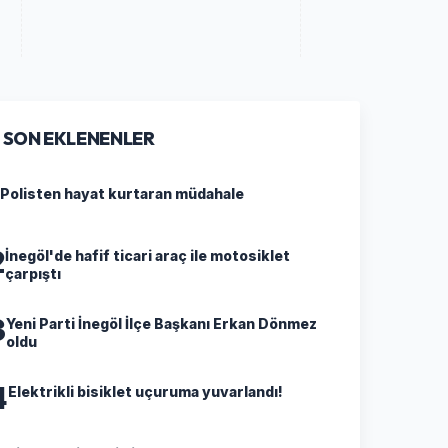
SON EKLENENLER
Polisten hayat kurtaran müdahale
2
İnegöl'de hafif ticari araç ile motosiklet
çarpıştı
3
Yeni Parti İnegöl İlçe Başkanı Erkan Dönmez
oldu
4
Elektrikli bisiklet uçuruma yuvarlandı!