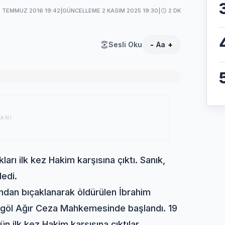
 TEMMUZ 2016 19:42
|
GÜNCELLEME 2 KASIM 2025 19:30
|
2 DK
Sesli Oku
-
Aa
+
ANI
rı ilk kez Hakim karşısına çıktı. Sanık,
ledi.
ından bıçaklanarak öldürülen İbrahim
İnegöl Ağır Ceza Mahkemesinde başlandı. 19
ün ilk kez Hakim karşısına çıktılar.