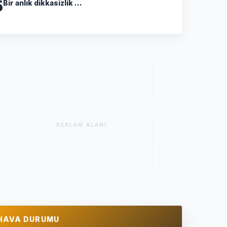
5
Bir anlık dikkasizlik ...
REKLAM ALANI
HAVA DURUMU