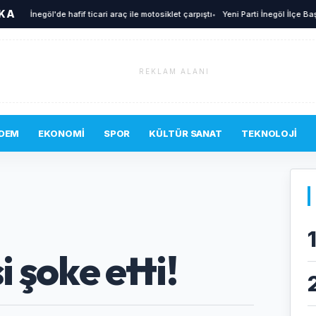
İKA
İnegöl'de hafif ticari araç ile motosiklet çarpıştı
•
Yeni Parti İnegöl İlçe Başkan
REKLAM ALANI
DEM
EKONOMI
SPOR
KÜLTÜR SANAT
TEKNOLOJI
i şoke etti!