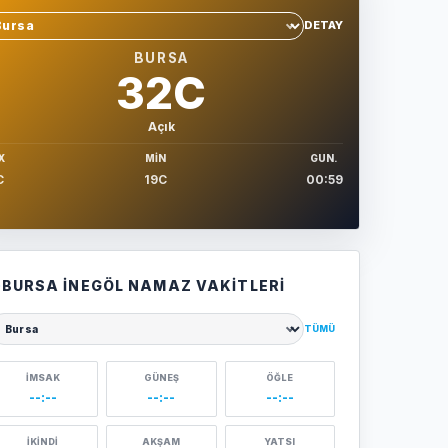
DETAY
hir sec
BURSA
32C
Açık
X
MIN
GUN.
C
19C
00:59
BURSA İNEGÖL NAMAZ VAKITLERI
TÜMÜ
ehir seçin
İMSAK
GÜNEŞ
ÖĞLE
--:--
--:--
--:--
İKINDI
AKŞAM
YATSI