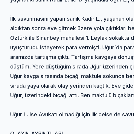
İlk savunmasını yapan sanık Kadir L., yaşanan olayı
aldıktan sonra eve gitmek üzere yola çıktıkları be
Öztürk ile Sinanbey mahallesi 1. Leylak sokakta 
uyuşturucu isteyerek para vermişti. Uğur´da para
aramızda tartışma çıktı. Tartışma kavgaya dönüş
düştüm. Yere düştüğüm sırada Uğur üzerinden çıka
Uğur kavga sırasında bıçağı maktule sokunca ben
sırada yaya olarak olay yerinden kaçtık. Eve gid
Uğur, üzerindeki bıçağı attı. Ben maktulü bıçakl
Uğur L. ise Avukatı olmadığı için ilk celse de s
OLAYIN AYRINTILARI