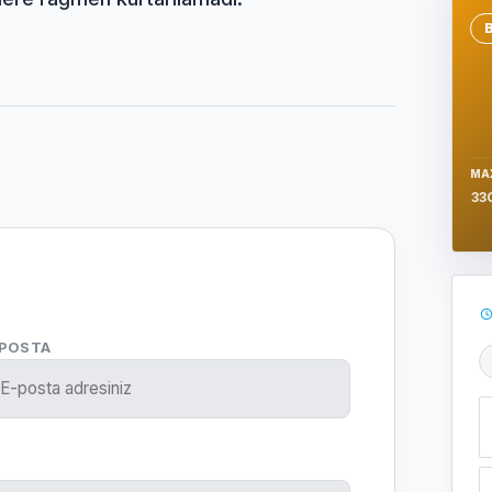
Se
MA
33
-POSTA
Ş