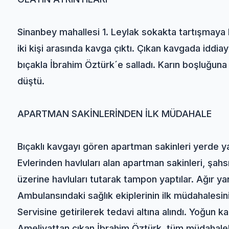
Sinanbey mahallesi 1. Leylak sokakta tartışmaya 
iki kişi arasında kavga çıktı. Çıkan kavgada iddiay
bıçakla İbrahim Öztürk´e salladı. Karın boşluğuna
düştü.
APARTMAN SAKİNLERİNDEN İLK MÜDAHALE
Bıçaklı kavgayı gören apartman sakinleri yerde y
Evlerinden havluları alan apartman sakinleri, şahs
üzerine havluları tutarak tampon yaptılar. Ağır yar
Ambulansındaki sağlık ekiplerinin ilk müdahalesin
Servisine getirilerek tedavi altına alındı. Yoğun k
Ameliyattan çıkan İbrahim Öztürk, tüm müdahale