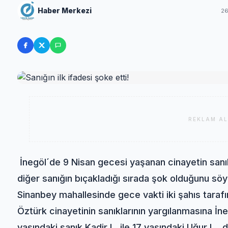
Haber Merkezi
26
REKLAM AL
İnegöl´de 9 Nisan gecesi yaşanan cinayetin sanıkla
diğer sanığın bıçakladığı sırada şok olduğunu söy
Sinanbey mahallesinde gece vakti iki şahıs taraf
Öztürk cinayetinin sanıklarının yargılanmasına 
yaşındaki sanık Kadir L. ile 17 yaşındaki Uğur L., d