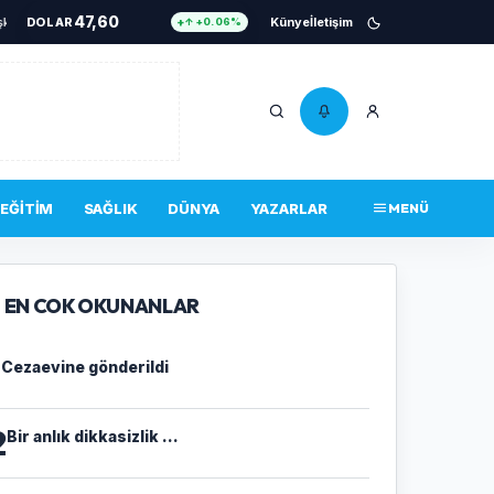
47,60
ı Erkan Dönmez oldu
DOLAR
•
Elektrikli bisiklet uçuruma yuvarlandı!
Künye
İletişim
•
Bir anlık dikkasizlik ..
↑ +0.06%
55,08
EURO
↑ +0.12%
6.512
ALTIN
↑ +0.24%
13,726
BIST 100
↑ +17.00%
4.756.467
BITCOIN
↑ +0.34%
EĞITIM
SAĞLIK
DÜNYA
YAZARLAR
MENÜ
47,60
DOLAR
↑ +0.06%
EN COK OKUNANLAR
1
Cezaevine gönderildi
2
Bir anlık dikkasizlik ...