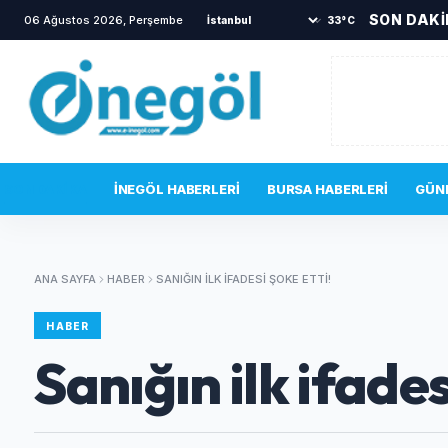
SON DAK
06 Ağustos 2026, Perşembe
•
Polisten hayat kurtaran müdahale
•
33°C
SON DAKIKA
İNEGÖL HABERLERI
BURSA HABERLERI
GÜN
ANA SAYFA
HABER
SANIĞIN ILK IFADESI ŞOKE ETTI!
HABER
Sanığın ilk ifades