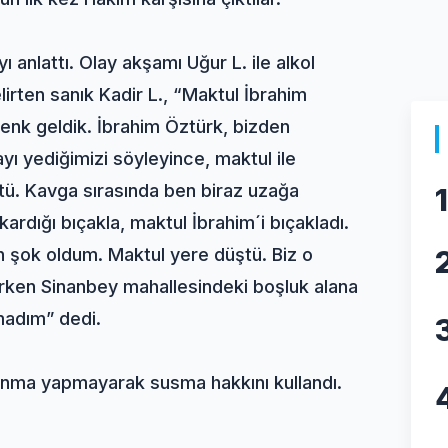
 anlattı. Olay akşamı Uğur L. ile alkol
lirten sanık Kadir L., “Maktul İbrahim
denk geldik. İbrahim Öztürk, bizden
yı yediğimizi söyleyince, maktul ile
tü. Kavga sırasında ben biraz uzağa
1
rdığı bıçakla, maktul İbrahim´i bıçakladı.
 şok oldum. Maktul yere düştü. Biz o
erken Sinanbey mahallesindeki boşluk alana
amadım” dedi.
avunma yapmayarak susma hakkını kullandı.