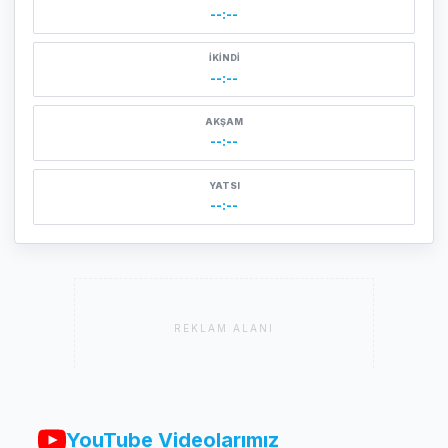
--:--
İKINDI
--:--
AKŞAM
--:--
YATSI
--:--
REKLAM ALANI
YouTube Videolarımız