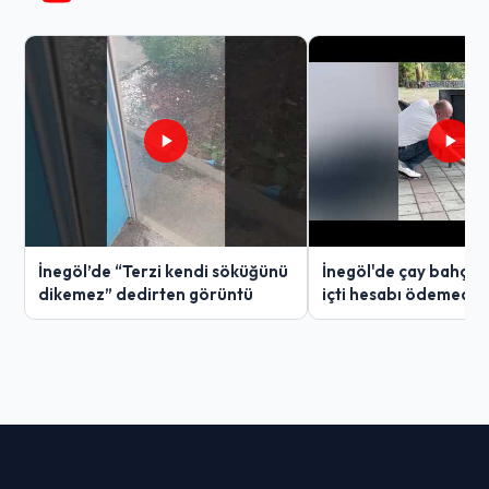
İnegöl’de “Terzi kendi söküğünü
İnegöl'de çay bahçes
dikemez” dedirten görüntü
içti hesabı ödemedi