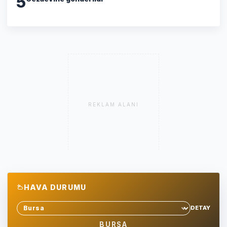
5
REKLAM ALANI
HAVA DURUMU
DETAY
Sehir sec
BURSA