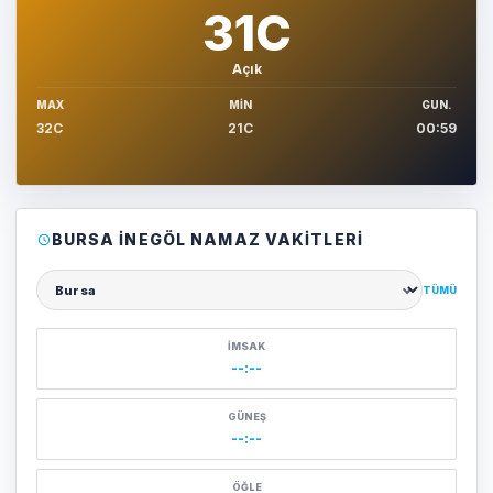
31C
Açık
MAX
MIN
GUN.
32C
21C
00:59
BURSA İNEGÖL NAMAZ VAKITLERI
TÜMÜ
Şehir seçin
İMSAK
--:--
GÜNEŞ
--:--
ÖĞLE