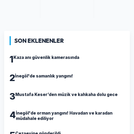
SON EKLENENLER
1
Kaza anı güvenlik kamerasında
2
İnegöl'de samanlık yangını!
3
Mustafa Keser’den müzik ve kahkaha dolu gece
4
İnegöl'de orman yangını! Havadan ve karadan
müdahale ediliyor
Cezaevine gönderildi