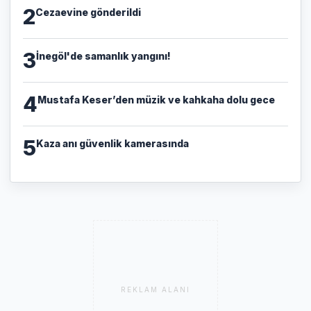
2
Cezaevine gönderildi
3
İnegöl'de samanlık yangını!
4
Mustafa Keser’den müzik ve kahkaha dolu gece
5
Kaza anı güvenlik kamerasında
REKLAM ALANI